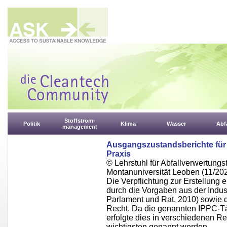
Stoffstrom-
Politik
Klima
Wasser
Abfa
management
Ausgangszustandsberichte für
Praxis
© Lehrstuhl für Abfallverwertungst
Montanuniversität Leoben (11/20
Die Verpflichtung zur Erstellung 
durch die Vorgaben aus der Indus
Parlament und Rat, 2010) sowie d
Recht. Da die genannten IPPC-Tä
erfolgte dies in verschiedenen R
wichtigsten genannt werden.