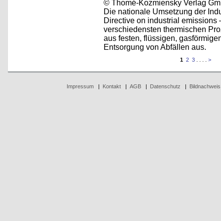
© Thomé-Kozmiensky Verlag Gm
Die nationale Umsetzung der Indus
Directive on industrial emissions 
verschiedensten thermischen Pr
aus festen, flüssigen, gasförmige
Entsorgung von Abfällen aus.
1
2
3
. . . .
>
Impressum
|
Kontakt
|
AGB
|
Datenschutz
|
Bildnachweis