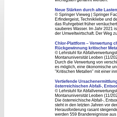
Neue Stärken durch alte Laste
© Springer Vieweg | Springer F
Erfindergeist, Technikliebe und
das Ruhrgebiet früher verräuchert 
sauberes Wasser. Im Jahr 2021 i
der Umweltwirtschaft. Der Weg zu
Chlor-Plattform – Verwertung ch
Rückgewinnung kritischer Meta
© Lehrstuhl für Abfallverwertungst
Montanuniversität Leoben (11/20
Durch die Verwertung von verschie
es möglich, eine ökonomische u
"Kritischen Metallen" mit einer i
Vertiefende Ursachenermittlung
österreichischen Abfall-, Ents
© Lehrstuhl für Abfallverwertungst
Montanuniversität Leoben (11/20
Die österreichische Abfall-, Ents
steht in den letzten Jahren vor
Herausforderung rasant steigender
werden 559 Brandereignisse aus