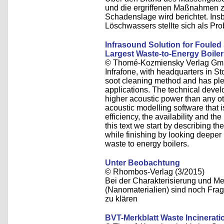
und die ergriffenen Maßnahmen 
Schadenslage wird berichtet. In
Löschwassers stellte sich als Pro
Infrasound Solution for Fouled
Largest Waste-to-Energy Boiler
© Thomé-Kozmiensky Verlag Gm
Infrafone, with headquarters in S
soot cleaning method and has ple
applications. The technical devel
higher acoustic power than any ot
acoustic modelling software that 
efficiency, the availability and the
this text we start by describing th
while finishing by looking deeper 
waste to energy boilers.
Unter Beobachtung
© Rhombos-Verlag (3/2015)
Bei der Charakterisierung und Me
(Nanomaterialien) sind noch Frag
zu klären
BVT-Merkblatt Waste Incinerati