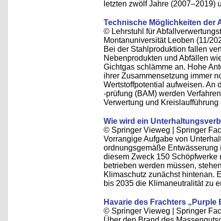
letzten zwölf Jahre (2007–2019) u
Technische Möglichkeiten der A
© Lehrstuhl für Abfallverwertungst
Montanuniversität Leoben (11/20
Bei der Stahlproduktion fallen v
Nebenprodukten und Abfällen wie
Gichtgas schlämme an. Hohe Ante
ihrer Zusammensetzung immer noc
Wertstoffpotential aufweisen. An 
-prüfung (BAM) werden Verfahren 
Verwertung und Kreislaufführung 
Wie wird ein Unterhaltungsver
© Springer Vieweg | Springer 
Vorrangige Aufgabe von Unterhalt
ordnungsgemäße Entwässerung i
diesem Zweck 150 Schöpfwerke mi
betrieben werden müssen, stehe
Klimaschutz zunächst hintenan. Ei
bis 2035 die Klimaneutralität zu e
Havarie des Frachters „Purple
© Springer Vieweg | Springer F
Über den Brand des Massengutsch