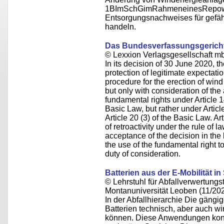
1BImSchGimRahmeneinesRepoweri
Entsorgungsnachweises für gefäh
handeln.
Das Bundesverfassungsgericht 
© Lexxion Verlagsgesellschaft m
In its decision of 30 June 2020, t
protection of legitimate expectatio
procedure for the erection of win
but only with consideration of the 
fundamental rights under Article 14
Basic Law, but rather under Articl
Article 20 (3) of the Basic Law. Ar
of retroactivity under the rule of 
acceptance of the decision in the li
the use of the fundamental right to
duty of consideration.
Batterien aus der E-Mobilität
© Lehrstuhl für Abfallverwertungst
Montanuniversität Leoben (11/20
In der Abfallhierarchie Die gäng
Batterien technisch, aber auch wir
können. Diese Anwendungen konze