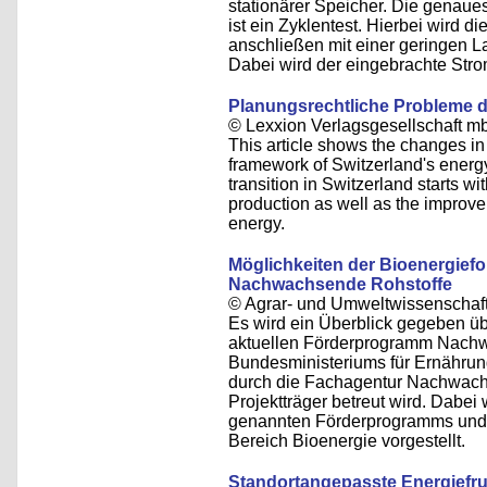
stationärer Speicher. Die genaues
ist ein Zyklentest. Hierbei wird di
anschließen mit einer geringen L
Dabei wird der eingebrachte Str
Planungsrechtliche Probleme d
© Lexxion Verlagsgesellschaft m
This article shows the changes in 
framework of Switzerland's energy 
transition in Switzerland starts w
production as well as the improvem
energy.
Möglichkeiten der Bioenergie
Nachwachsende Rohstoffe
© Agrar- und Umweltwissenschaftl
Es wird ein Überblick gegeben ü
aktuellen Förderprogramm Nach
Bundesministeriums für Ernährun
durch die Fachagentur Nachwachs
Projektträger betreut wird. Dabe
genannten Förderprogramms und 
Bereich Bioenergie vorgestellt.
Standortangepasste Energiefru