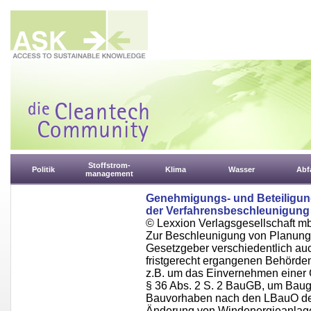
Stoffstrom-
Politik
Klima
Wasser
Abfa
management
Genehmigungs- und Beteiligungs
der Verfahrensbeschleunigung
© Lexxion Verlagsgesellschaft m
Zur Beschleunigung von Planungs
Gesetzgeber verschiedentlich auch
fristgerecht ergangenen Behörde
z.B. um das Einvernehmen eine
§ 36 Abs. 2 S. 2 BauGB, um Baug
Bauvorhaben nach den LBauO de
Änderung von Windenergieanlage