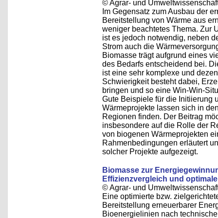
© Agrar- und Umweltwissenschaftl
Im Gegensatz zum Ausbau der erne
Bereitstellung von Wärme aus ern
weniger beachtetes Thema. Zur 
ist es jedoch notwendig, neben d
Strom auch die Wärmeversorgung 
Biomasse trägt aufgrund eines vi
des Bedarfs entscheidend bei. D
ist eine sehr komplexe und dezen
Schwierigkeit besteht dabei, Er
bringen und so eine Win-Win-Situat
Gute Beispiele für die Initiieru
Wärmeprojekte lassen sich in de
Regionen finden. Der Beitrag möc
insbesondere auf die Rolle der 
von biogenen Wärmeprojekten ein
Rahmenbedingungen erläutert un
solcher Projekte aufgezeigt.
Biomasse zur Energiegewinnu
Effizienzvergleich und optima
© Agrar- und Umweltwissenschaftl
Eine optimierte bzw. zielgerichte
Bereitstellung erneuerbarer Energi
Bioenergielinien nach technischen 