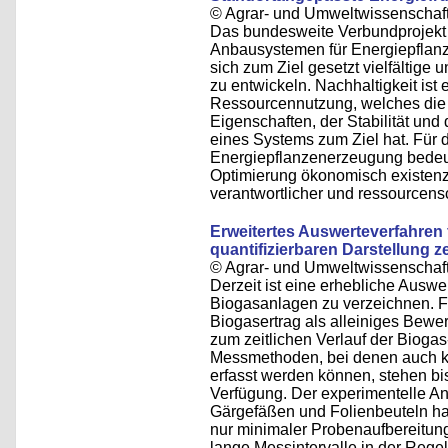
© Agrar- und Umweltwissenschaftl
Das bundesweite Verbundprojekt 
Anbausystemen für Energiepflanz
sich zum Ziel gesetzt vielfältige
zu entwickeln. Nachhaltigkeit ist
Ressourcennutzung, welches die
Eigenschaften, der Stabilität und
eines Systems zum Ziel hat. Für d
Energiepflanzenerzeugung bedeut
Optimierung ökonomisch existenzfä
verantwortlicher und ressource
Erweitertes Auswerteverfahren 
quantifizierbaren Darstellung ze
© Agrar- und Umweltwissenschaftl
Derzeit ist eine erhebliche Auswe
Biogasanlagen zu verzeichnen. Für
Biogasertrag als alleiniges Bewe
zum zeitlichen Verlauf der Bioga
Messmethoden, bei denen auch k
erfasst werden können, stehen bi
Verfügung. Der experimentelle An
Gärgefäßen und Folienbeuteln ha
nur minimaler Probenaufbereitung
lange Messintervalle in der Rege