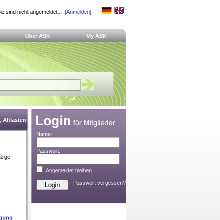
ie sind nicht angemeldet...
[Anmelden]
Über ASK
My ASK
 Altlasten
Name:
Passwort:
nzige
Angemeldet bleiben
Passwort vergessen?
igung