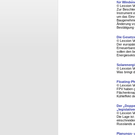
für Winden
© Lexxion V
Zur Beschle
Instrument e
um das Einv
Baugenehmig
Änderung vo
Bestätigung 
Die Gesetze
© Lexxion V
Der europäi
Erneuerbare-
sollen den 
Energiesekto
Solarenerg
© Lexxion V
Was bringt 
Floating-P
© Lexxion V
FPV haben g
Flächenknap
Kühleffekt d
Der „Doppe
„legislative
© Lexxion V
Die Lage ist
einschneiden
Russlands au
Planungs- 