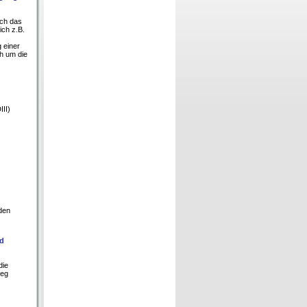
uch das
ich z.B.
 einer
h um die
III)
den
nd
die
ieg