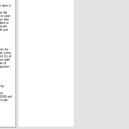
ch dem 2.
s die
 in zwei
 wo das
llem in
lzahl
ft und
ons for
mic zone,
14 (1) of
ion with
le of
ejection
für
en
 2030 auf
h die