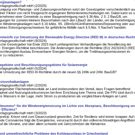
ergieanlagen?
erlagsgesellschaft mbH (2/2025)
unigung von Planungs- und Zulassungsverfahren setzt der Gesetzgeber verschiedentlich a
iner Fiktion von nicht fristgerecht ergangenen Behördenentscheidungen ein. Dabei kann es s
ernehmen einer Gemeinde zu einer Baugenehmigung nach § 36 Abs. 2 S. 2 BauGB, um
ungen für zumeist kleinere Bauvorhaben nach den LBauO der Länder, um die Genehmigung
n Windenergieanlagen nach § 16 bAbs. 9S. 1BImSchGimRahmeneinesRepowering oder auc
eines Entsorgungsnachweises für gefährliche Abfälle nach § 5 Abs. 5 NachwV handeln.
ntwürfe zur Umsetzung der Renewable Energy Directive (RED III) in deutsches Recht
erlagsgesellschaft mbH (8/2024)
sche Gesetzgeber hat Ende 2023 nach umfangreichen Verhandlungen die Novellierung der
 Energien-Richtlinie beschlossen. Die Änderungen durch die Richtlinie (EU) 2023/2413 (RED
beschleunigten Ausbau Erneuerbarer Energien fördern, um die Treibhausgasemissionen im
r zu reduzieren.
iegebiete und Beschleunigungsgebiete für Solarenergie
erlagsgesellschaft mbH (5/2024)
die Umsetzung der RED-III-Richtlinie durch die neuen §§ 249b und 249c BauGB?
hotovoltaikanlagen
erlagsgesellschaft mbH (2/2024)
egenüber Flächenphotovoltaik an Land insbesondere den Vorteil, dass Fragen betreffend
pheit und Nutzungskonkurrenzen bei ihrer Errichtung kein Thema sind. Die FPV sind durch 
es Wassers in der Lage, mehr Strom zu produzieren als vergleichbare Anlagen an Land.
lwumms“ für die Windenergienutzung im Lichte von Akzeptanz, Beschleunigung u
r Effizienz“
erlagsgesellschaft mbH (3/2023)
 prekär. Krisen sind zum Dauerzustand geworden, Zeit für Resilienz wird immer knapper. Auf 
de Coronakrise folgt die Energiekrise, verursacht durch den völkerrechtswidrigen Angriffskr
f die Ukraine, und über allem schwebt seit Jahr(zehnt)en die Klimakrise.
und umweltrechtliche Probleme des Kohleausstiegs in Griechenland