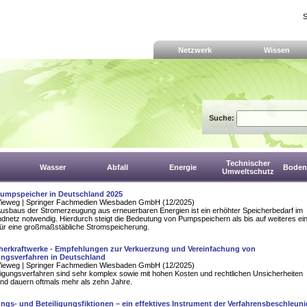
S
Netzwerk
Wissen
Suche:
Technischer
Wasser
Abfall
Energie
Boden,
Umweltschutz
Pumpspeicher in Deutschland 2025
Vieweg | Springer Fachmedien Wiesbaden GmbH (12/2025)
Ausbaus der Stromerzeugung aus erneuerbaren Energien ist ein erhöhter Speicherbedarf im
netz notwendig. Hierdurch steigt die Bedeutung von Pumpspeichern als bis auf weiteres ei
für eine großmaßstäbliche Stromspeicherung.
erkraftwerke - Empfehlungen zur Verkuerzung und Vereinfachung von
gsverfahren in Deutschland
Vieweg | Springer Fachmedien Wiesbaden GmbH (12/2025)
gungsverfahren sind sehr komplex sowie mit hohen Kosten und rechtlichen Unsicherheiten
nd dauern oftmals mehr als zehn Jahre.
gs- und Beteiligungsfiktionen – ein effektives Instrument der Verfahrensbeschleun