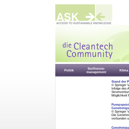
Stoffstrom-
Politik
Klima
management
Stand der 
© Springer 
Infolge des 
Stromverbund
Möglichkeit 
Pumpspeich
Genehmigun
© Springer 
Die Genehmi
verbunden u
Genehmigun