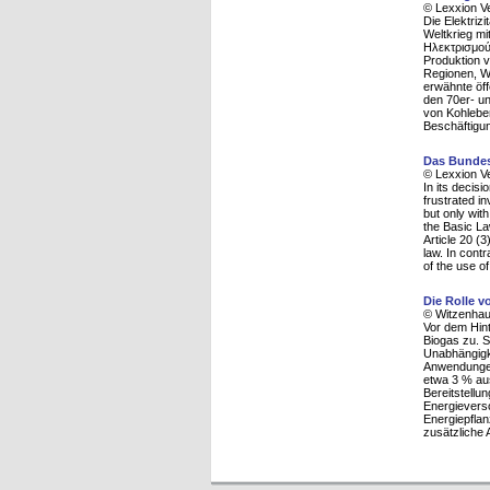
© Lexxion V
Die Elektriz
Weltkrieg mi
Ηλεκτρισμού
Produktion v
Regionen, W
erwähnte öff
den 70er- un
von Kohleber
Beschäftigun
Das Bundes
© Lexxion V
In its decisi
frustrated i
but only with
the Basic Law
Article 20 (3
law. In contr
of the use of
Die Rolle v
© Witzenhaus
Vor dem Hin
Biogas zu. S
Unabhängigk
Anwendungen 
etwa 3 % au
Bereitstellu
Energieverso
Energiepflan
zusätzliche 