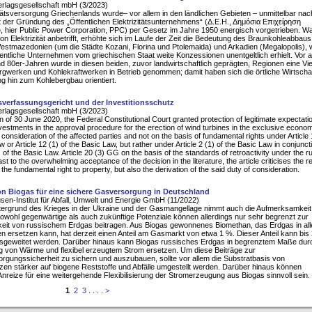
erlagsgesellschaft mbH (3/2023)
itätsversorgung Griechenlands wurde– vor allem in den ländlichen Gebieten – unmittelbar na
t der Gründung des „Öffentlichen Elektrizitätsunternehmens“ (Δ.Ε.Η., Δημόσια Επιχείρηση
, hier Public Power Corporation, PPC) per Gesetz im Jahre 1950 energisch vorgetrieben. Wa
on Elektrizität anbetrifft, erhöhte sich im Laufe der Zeit die Bedeutung des Braunkohleabbaus
estmazedonien (um die Städte Kozani, Florina und Ptolemaida) und Arkadien (Megalopolis),
entliche Unternehmen vom griechischen Staat weite Konzessionen unentgeltlich erhielt. Vor a
d 80er-Jahren wurde in diesen beiden, zuvor landwirtschaftlich geprägten, Regionen eine Vie
gwerken und Kohlekraftwerken in Betrieb genommen; damit haben sich die örtliche Wirtscha
g hin zum Kohlebergbau orientiert.
verfassungsgericht und der Investitionsschutz
erlagsgesellschaft mbH (3/2023)
on of 30 June 2020, the Federal Constitutional Court granted protection of legitimate expectati
nvestments in the approval procedure for the erection of wind turbines in the exclusive econo
 consideration of the affected parties and not on the basis of fundamental rights under Article 
 or Article 12 (1) of the Basic Law, but rather under Article 2 (1) of the Basic Law in conjunct
) of the Basic Law. Article 20 (3) GG on the basis of the standards of retroactivity under the ru
ast to the overwhelming acceptance of the decision in the literature, the article criticises the r
 the fundamental right to property, but also the derivation of the said duty of consideration.
on Biogas für eine sichere Gasversorgung in Deutschland
en-Institut für Abfall, Umwelt und Energie GmbH (11/2022)
tergrund des Krieges in der Ukraine und der Gasmangellage nimmt auch die Aufmerksamkeit 
owohl gegenwärtige als auch zukünftige Potenziale können allerdings nur sehr begrenzt zur
eit von russischem Erdgas beitragen. Aus Biogas gewonnenes Biomethan, das Erdgas in all
ersetzen kann, hat derzeit einen Anteil am Gasmarkt von etwa 1 %. Dieser Anteil kann bis
sgeweitet werden. Darüber hinaus kann Biogas russisches Erdgas in begrenztem Maße durc
ng von Wärme und flexibel erzeugtem Strom ersetzen. Um diese Beiträge zur
rgungssicherheit zu sichern und auszubauen, sollte vor allem die Substratbasis von
zen stärker auf biogene Reststoffe und Abfälle umgestellt werden. Darüber hinaus können
Anreize für eine weitergehende Flexibilisierung der Stromerzeugung aus Biogas sinnvoll sein.
1
2
3
. . . .
>