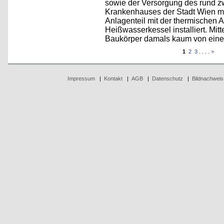
sowie der Versorgung des rund zw
Krankenhauses der Stadt Wien mi
Anlagenteil mit der thermischen A
Heißwasserkessel installiert. Mitt
Baukörper damals kaum von eine
1
2
3
. . . .
>
Impressum
|
Kontakt
|
AGB
|
Datenschutz
|
Bildnachweis