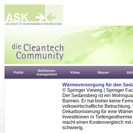
Stoffstrom-
Politik
Klima
Wasser
Abfa
management
Wärmeversorgung für den Seda
© Springer Vieweg | Springer F
Der Sedansberg ist ein Wohnquart
Barmen. Er hat bisher keine Fern
volkswirtschaftliche Betrachtung,
Dekarbonisierung für eine Wämev
Investitionen in Tiefengeothermie
macht einen Kostenvergleich mi
schwierig.