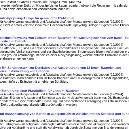
en-Institut für Abfall, Umwelt und Energie GmbH (4/2025)
s werden defekte Elektro(nik)geräte bisher kaum repariert, obwohl die Reparatur mit zahlreic
 und sozio-ökonomischen Vorteilen verbunden ist.
atz-Upcycling-Anlage für gebrauchte PV-Module
für Abfallverwertungstechnik und Abfallwirtschaft der Montanuniversität Leoben (12/2024)
e FlexCo entwickelt eine innovative Hochdurchsatz-Upcycling- Anlage für gebrauchte Photov
.
misches Recycling von Lithium-Ionen-Batterien: Entwicklungsschritte vom batch- z
ierlichen Betrieb
für Abfallverwertungstechnik und Abfallwirtschaft der Montanuniversität Leoben (12/2024)
n-Batterien (LIB) sind ein entscheidender Bestandteil der Energiewende und können eine Lös
isierung des Verkehrssektors und zur Stabilisierung des Stromnetzes bieten. Aufgrund der er
und großen Abfallmenge, bedarf es einer Recyclinglösung, welche aktuelle Probleme in der 
tallurgie umgehen kann.
: Ein Sortiersystem zur Detektion und Aussortierung von Li-Ionen-Batterien aus
men zur Vermeidung von Bränden
für Abfallverwertungstechnik und Abfallwirtschaft der Montanuniversität Leoben (12/2024)
n Batterien, insbesondere Lithium-Ionen-Batterien und Elektroaltgeräten in Siedlungsabfällen
lagen häufig zu Bränden mit erheblichen Schäden.
 Einführung einer Pfandpflicht für Lithium-Batterien
für Abfallverwertungstechnik und Abfallwirtschaft der Montanuniversität Leoben (12/2024)
d über Brände in Anlagen und Betrieben aus der Kreislaufwirtschaft berichtet. Die Brandereig
 anderem auf eine fehlerhafte Erfassung und anschließende Entsorgung von Lithium-Ionen-B
n Elektroaltgeräte enthaltende LIB zurückgeführt werden.
nd Ausschleusung von Batterien aus gemischten Abfällen mittels Sensorik und küns
für Abfallverwertungstechnik und Abfallwirtschaft der Montanuniversität Leoben (12/2024)
te Eintrag von unsachgemäß entsorgten Altbatterien erschwert die ökologische und ökonom
iverser Abfallströme und stellt die Abfallwirtschaft durch die Zunahme von Brandereignissen