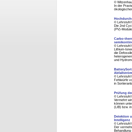
© Witzenhaus
In der Praxi
ökologischen
Hochdurchs
© Lehrstuhl 
Die 2nd Cycl
(PV)-Module
Carbo-ther
semikontinu
© Lehrstuhl 
Lithium-Ione
die Defossil
heterogenen 
und Hydrome
BatterySort
Abfallströ
© Lehrstuhl 
Fehlwürfe vo
in Sortieran
Prüfung der
© Lehrstuhl 
Vermehrt wir
können unter
(LIB) bzw. i
Detektion u
Intelligenz
© Lehrstuhl 
Der vermehr
Behandlung d