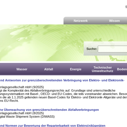
S
Netzwerk
Wissen
Suche:
Technischer
Wasser
Abfall
Energie
Boden,
Umweltschutz
und Antworten zur grenzüberschreitenden Verbringung von Elektro- und Elektronik-
erlagsgesellschaft mbH (9/2025)
gt die Komplexität des Abfallverbringungsrechts auf. Grundlage sind unterschiedliche
ufungssystematiken mit Basel-, OECD- und EU-Codes, die teils voneinander abweichen. Beso
 die ab 1.1.2025 geltenden neuen Basel-Codes für Elektro- und Elektronik-Altgeräte und de
ns EU-Recht.
che Überwachung von grenzüberschreitenden Abfallverbringungen
erlagsgesellschaft mbH (8/2025)
gital Waste Shipment System (DIWASS)
nd Normen zur Bewertung der Reparierbarkeit von Elektro(nik)geräten