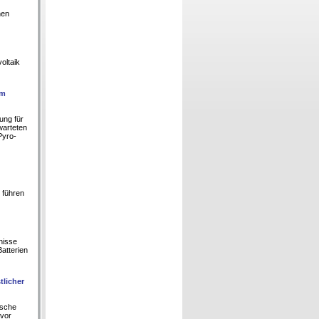
hen
oltaik
um
ung für
warteten
Pyro-
, führen
nisse
atterien
tlicher
ische
 vor