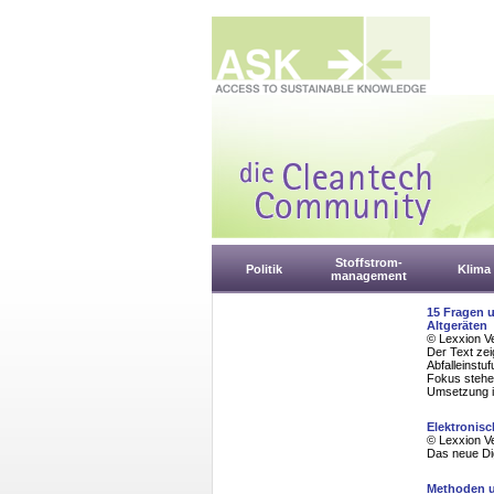
Stoffstrom-
Politik
Klima
management
15 Fragen 
Altgeräten
© Lexxion V
Der Text zei
Abfalleinst
Fokus stehen
Umsetzung i
Elektronis
© Lexxion V
Das neue Di
Methoden u