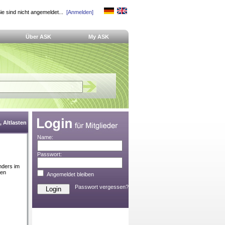
ie sind nicht angemeldet...
[Anmelden]
Über ASK
My ASK
 Altlasten
Name:
Passwort:
nders im
ren
Angemeldet bleiben
Passwort vergessen?