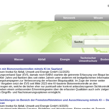
S
Netzwerk
Wissen
Suche:
Technischer
Wasser
Abfall
Energie
Boden,
Umweltschutz
 mit Biotonnenkontrollen mittels KI im Saarland
en-Institut für Abfall, Umwelt und Energie GmbH (11/2025)
ungsverband Saar (EVS, damals noch KABV) startete die getrennte Erfassung von Biogut ber
90er Jahre und flankiert dies seit vielen Jahren unter anderem mit breitgefächerten Informati
rungskampagnen zur Verbesserung der erfassten Biogutqualität. Im Zuge der immer weiter
 Vorgaben setzt der EVS seit Mitte 2023 eine KI-basierte Biotonnenkontrolle an den
ugen ein, welche die bisher eher nur punktuell oder konkret anlassbezogenen Sichtkontroll
neben einem umfassenden Erkenntnisgewinn über die erfassten Qualitäten auch sehr zielger
te Eingriffs- und Nachsteuerungsoptionen ermöglicht.
ntwicklungen im Bereich der Fremdstoffdetektion und Ausschleusung mittels KI — 
Scan
en-Institut für Abfall, Umwelt und Energie GmbH (4/2025)
eutschland jede Menge Gesetze, Richtlinien und Verordnungen. Einige werden als Ärgernis