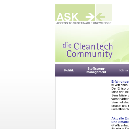
Stoffstrom-
Politik
Klima
management
Erfahrungen
© Witzenhaus
Der Entsorg
Mitte der 19
Sensibilisie
verschärften
Sammelfahrze
ersetzt und 
und effizien
Aktuelle E
und Smart
© Witzenhaus
Es gibt in D