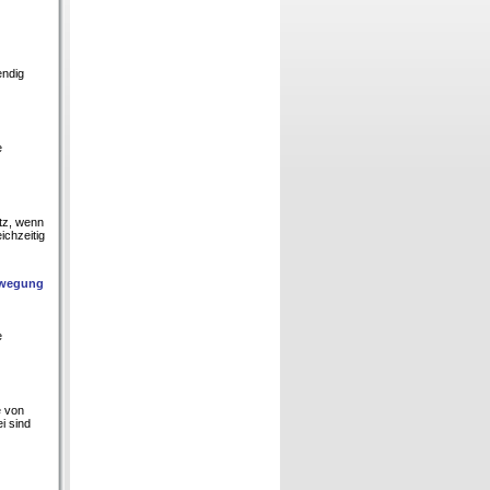
endig
e
tz, wenn
ichzeitig
Bewegung
e
e von
i sind