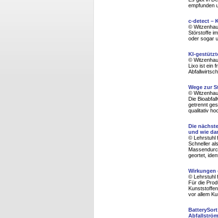
empfunden u
c-detect – 
© Witzenhaus
Störstoffe i
oder sogar 
KI-gestütz
© Witzenhaus
Lixo ist ein
Abfallwirtsc
Wege zur S
© Witzenhaus
Die Bioabfal
getrennt ges
qualitativ 
Die nächst
und wie da
© Lehrstuhl 
Schneller al
Massendurchs
geortet, ide
Wirkungen 
© Lehrstuhl 
Für die Prod
Kunststoffen
vor allem Ku
BatterySort
Abfallströ