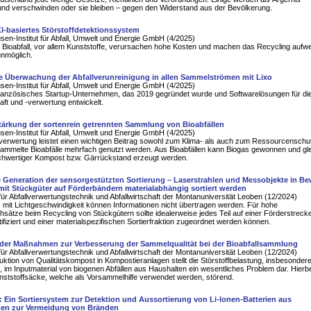
nd verschwinden oder sie bleiben – gegen den Widerstand aus der Bevölkerung.
KI-basiertes Störstoffdetektionssystem
en-Institut für Abfall, Umwelt und Energie GmbH (4/2025)
m Bioabfall, vor allem Kunststoffe, verursachen hohe Kosten und machen das Recycling aufw
unmöglich.
te Überwachung der Abfallverunreinigung in allen Sammelströmen mit Lixo
en-Institut für Abfall, Umwelt und Energie GmbH (4/2025)
 französisches Startup-Unternehmen, das 2019 gegründet wurde und Softwarelösungen für di
haft und -verwertung entwickelt.
tärkung der sortenrein getrennten Sammlung von Bioabfällen
en-Institut für Abfall, Umwelt und Energie GmbH (4/2025)
lverwertung leistet einen wichtigen Beitrag sowohl zum Klima- als auch zum Ressourcenschu
ammelte Bioabfälle mehrfach genutzt werden. Aus Bioabfällen kann Biogas gewonnen und gle
hochwertiger Kompost bzw. Gärrückstand erzeugt werden.
e Generation der sensorgestützten Sortierung – Laserstrahlen und Messobjekte in 
mit Stückgüter auf Förderbändern materialabhängig sortiert werden
für Abfallverwertungstechnik und Abfallwirtschaft der Montanuniversität Leoben (12/2024)
s mit Lichtgeschwindigkeit können Informationen nicht übertragen werden. Für hohe
ätze beim Recycling von Stückgütern sollte idealerweise jedes Teil auf einer Förderstreck
ntifiziert und einer materialspezifischen Sortierfraktion zugeordnet werden können.
der Maßnahmen zur Verbesserung der Sammelqualität bei der Bioabfallsammlung
für Abfallverwertungstechnik und Abfallwirtschaft der Montanuniversität Leoben (12/2024)
uktion von Qualitätskompost in Kompostieranlagen stellt die Störstoffbelastung, insbesonder
, im Inputmaterial von biogenen Abfällen aus Haushalten ein wesentliches Problem dar. Hierbe
nststoffsäcke, welche als Vorsammelhilfe verwendet werden, störend.
: Ein Sortiersystem zur Detektion und Aussortierung von Li-Ionen-Batterien aus
men zur Vermeidung von Bränden