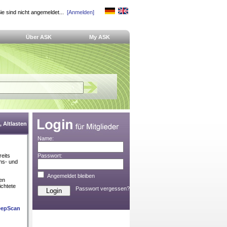
ie sind nicht angemeldet...
[Anmelden]
Über ASK
My ASK
 Altlasten
Name:
eits
Passwort:
ons- und
Angemeldet bleiben
en
ichtete
Passwort vergessen?
DeepScan