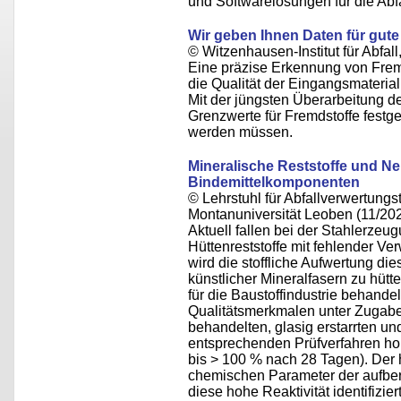
und Softwarelösungen für die Abfa
Wir geben Ihnen Daten für gute
© Witzenhausen-Institut für Abfa
Eine präzise Erkennung von Fremd
die Qualität der Eingangsmateria
Mit der jüngsten Überarbeitung d
Grenzwerte für Fremdstoffe festge
werden müssen.
Mineralische Reststoffe und Ne
Bindemittelkomponenten
© Lehrstuhl für Abfallverwertungst
Montanuniversität Leoben (11/20
Aktuell fallen bei der Stahlerzeu
Hüttenreststoffe mit fehlender Ve
wird die stoffliche Aufwertung dies
künstlicher Mineralfasern zu hü
für die Baustoffindustrie behande
Qualitätsmerkmalen unter Zugabe 
behandelten, glasig erstarrten un
entsprechenden Prüfverfahren hoh
bis > 100 % nach 28 Tagen). Der 
chemischen Parameter der aufbere
diese hohe Reaktivität identifizie