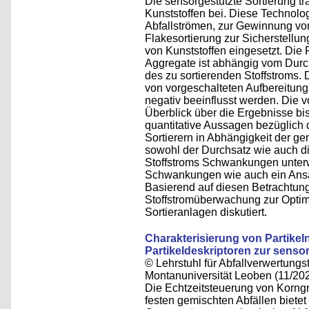
Die sensorgestützte Sortierung t
Kunststoffen bei. Diese Technolog
Abfallströmen, zur Gewinnung vo
Flakesortierung zur Sicherstellun
von Kunststoffen eingesetzt. Die
Aggregate ist abhängig vom Dur
des zu sortierenden Stoffstroms.
von vorgeschalteten Aufbereitung
negativ beeinflusst werden. Die v
Überblick über die Ergebnisse bi
quantitative Aussagen bezüglich
Sortierern in Abhängigkeit der g
sowohl der Durchsatz wie auch 
Stoffstroms Schwankungen unterw
Schwankungen wie auch ein Ansatz
Basierend auf diesen Betrachtung
Stoffstromüberwachung zur Optim
Sortieranlagen diskutiert.
Charakterisierung von Partike
Partikeldeskriptoren zur sens
© Lehrstuhl für Abfallverwertungst
Montanuniversität Leoben (11/20
Die Echtzeitsteuerung von Korngr
festen gemischten Abfällen biete