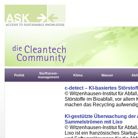
Stoffstrom-
Politik
Klima
Wasser
Abfa
management
c-detect – KI-basiertes Störsto
© Witzenhausen-Institut für Abfa
Störstoffe im Bioabfall, vor alle
machen das Recycling aufwendig
KI-gestützte Überwachung der A
Sammelströmen mit Lixo
© Witzenhausen-Institut für Abfa
Lixo ist ein französisches Start