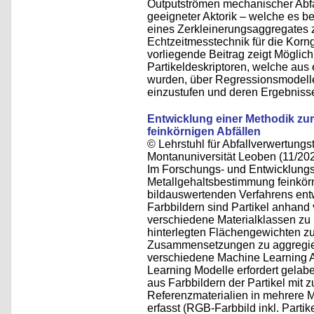
Outputströmen mechanischer Abfa
geeigneter Aktorik – welche es be
eines Zerkleinerungsaggregates z
Echtzeitmesstechnik für die Korn
vorliegende Beitrag zeigt Möglichk
Partikeldeskriptoren, welche aus
wurden, über Regressionsmodelle 
einzustufen und deren Ergebniss
Entwicklung einer Methodik zu
feinkörnigen Abfällen
© Lehrstuhl für Abfallverwertungst
Montanuniversität Leoben (11/20
Im Forschungs- und Entwicklungs
Metallgehaltsbestimmung feinkörni
bildauswertenden Verfahrens ent
Farbbildern sind Partikel anhand
verschiedene Materialklassen zu k
hinterlegten Flächengewichten z
Zusammensetzungen zu aggregiere
verschiedene Machine Learning A
Learning Modelle erfordert gelabe
aus Farbbildern der Partikel mit
Referenzmaterialien in mehrere Ma
erfasst (RGB-Farbbild inkl. Parti