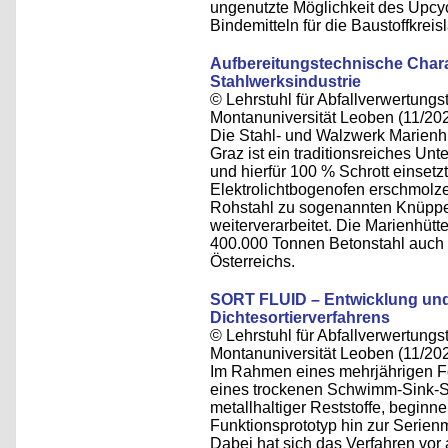
ungenutzte Möglichkeit des Upcyc
Bindemitteln für die Baustoffkreisl
Aufbereitungstechnische Chara
Stahlwerksindustrie
© Lehrstuhl für Abfallverwertungst
Montanuniversität Leoben (11/20
Die Stahl- und Walzwerk Marienh
Graz ist ein traditionsreiches Un
und hierfür 100 % Schrott einsetzt
Elektrolichtbogenofen erschmolze
Rohstahl zu sogenannten Knüppe
weiterverarbeitet. Die Marienhütte
400.000 Tonnen Betonstahl auch
Österreichs.
SORT FLUID – Entwicklung und
Dichtesortierverfahrens
© Lehrstuhl für Abfallverwertungst
Montanuniversität Leoben (11/20
Im Rahmen eines mehrjährigen F
eines trockenen Schwimm-Sink-So
metallhaltiger Reststoffe, begi
Funktionsprototyp hin zur Serien
Dabei hat sich das Verfahren vor 