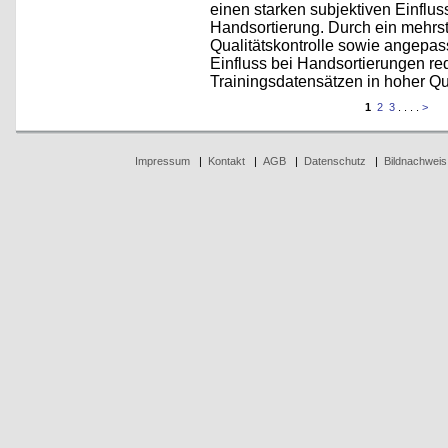
einen starken subjektiven Einflus
Handsortierung. Durch ein mehrst
Qualitätskontrolle sowie angepas
Einfluss bei Handsortierungen red
Trainingsdatensätzen in hoher Qu
1
2
3
. . . .
>
Impressum
|
Kontakt
|
AGB
|
Datenschutz
|
Bildnachweis