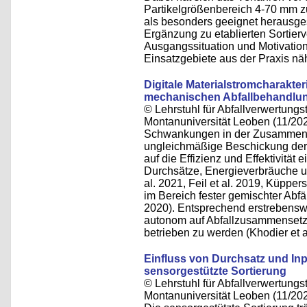
Partikelgrößenbereich 4-70 mm zu
als besonders geeignet herausges
Ergänzung zu etablierten Sortier
Ausgangssituation und Motivatio
Einsatzgebiete aus der Praxis näh
Digitale Materialstromcharakte
mechanischen Abfallbehandlu
© Lehrstuhl für Abfallverwertungst
Montanuniversität Leoben (11/20
Schwankungen in der Zusammense
ungleichmäßige Beschickung der 
auf die Effizienz und Effektivität
Durchsätze, Energieverbräuche un
al. 2021, Feil et al. 2019, Küppe
im Bereich fester gemischter Abfäl
2020). Entsprechend erstrebensw
autonom auf Abfallzusammensetz
betrieben zu werden (Khodier et a
Einfluss von Durchsatz und I
sensorgestützte Sortierung
© Lehrstuhl für Abfallverwertungst
Montanuniversität Leoben (11/20