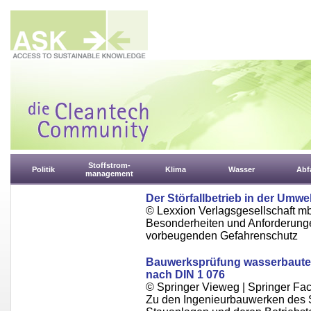
Stoffstrom-
Politik
Klima
Wasser
Abfa
management
Der Störfallbetrieb in der Umwe
© Lexxion Verlagsgesellschaft m
Besonderheiten und Anforderunge
vorbeugenden Gefahrenschutz
Bauwerksprüfung wasserbaute
nach DIN 1 076
© Springer Vieweg | Springer F
Zu den Ingenieurbauwerken des