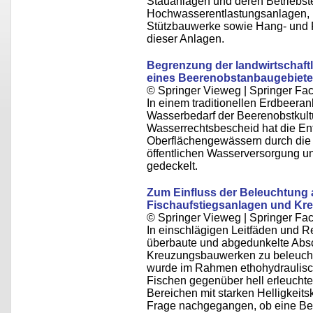
Stauanlagen und deren Betriebst
Hochwasserentlastungsanlagen,
Stützbauwerke sowie Hang- und 
dieser Anlagen.
Begrenzung der landwirtschaf
eines Beerenobstanbaugebiet
© Springer Vieweg | Springer F
In einem traditionellen Erdbeera
Wasserbedarf der Beerenobstkult
Wasserrechtsbescheid hat die E
Oberflächengewässern durch die
öffentlichen Wasserversorgung u
gedeckelt.
Zum Einfluss der Beleuchtung 
Fischaufstiegsanlagen und K
© Springer Vieweg | Springer F
In einschlägigen Leitfäden und 
überbaute und abgedunkelte Absc
Kreuzungsbauwerken zu beleuchten
wurde im Rahmen ethohydraulisc
Fischen gegenüber hell erleucht
Bereichen mit starken Helligkeits
Frage nachgegangen, ob eine Bele