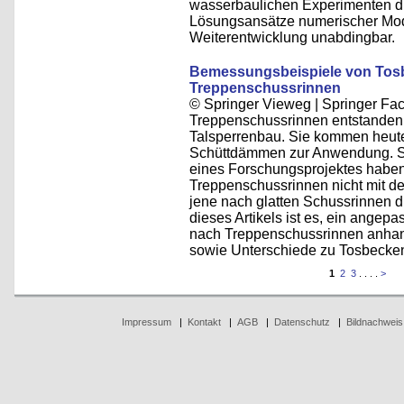
wasserbaulichen Experimenten di
Lösungsansätze numerischer Mode
Weiterentwicklung unabdingbar.
Bemessungsbeispiele von Tos
Treppenschussrinnen
© Springer Vieweg | Springer F
Treppenschussrinnen entstanden
Talsperrenbau. Sie kommen heute
Schüttdämmen zur Anwendung. S
eines Forschungsprojektes haben
Treppenschussrinnen nicht mit d
jene nach glatten Schussrinnen d
dieses Artikels ist es, ein ange
nach Treppenschussrinnen anhand
sowie Unterschiede zu Tosbecken
1
2
3
. . . .
>
Impressum
|
Kontakt
|
AGB
|
Datenschutz
|
Bildnachweis