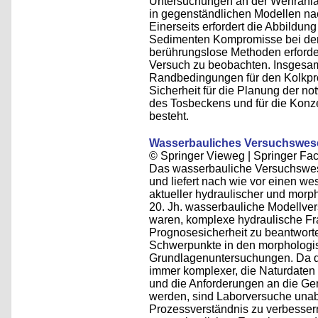
Untersuchungen an der Wehranla
in gegenständlichen Modellen nac
Einerseits erfordert die Abbildu
Sedimenten Kompromisse bei der 
berührungslose Methoden erforde
Versuch zu beobachten. Insgesa
Randbedingungen für den Kolkpro
Sicherheit für die Planung der 
des Tosbeckens und für die Konz
besteht.
Wasserbauliches Versuchswese
© Springer Vieweg | Springer F
Das wasserbauliche Versuchswese
und liefert nach wie vor einen we
aktueller hydraulischer und mor
20. Jh. wasserbauliche Modellver
waren, komplexe hydraulische Fr
Prognosesicherheit zu beantworten
Schwerpunkte in den morphologis
Grundlagenuntersuchungen. Da d
immer komplexer, die Naturdaten i
und die Anforderungen an die Ge
werden, sind Laborversuche unab
Prozessverständnis zu verbesser