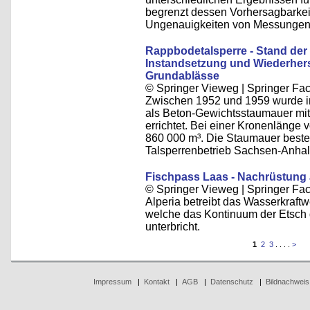
begrenzt dessen Vorhersagbarkei
Ungenauigkeiten von Messungen
Rappbodetalsperre - Stand de
Instandsetzung und Wiederhers
Grundablässe
© Springer Vieweg | Springer F
Zwischen 1952 und 1959 wurde i
als Beton-Gewichtsstaumauer mi
errichtet. Bei einer Kronenläng
860 000 m³. Die Staumauer besteh
Talsperrenbetrieb Sachsen-Anhalt
Fischpass Laas - Nachrüstung
© Springer Vieweg | Springer F
Alperia betreibt das Wasserkraftw
welche das Kontinuum der Etsch 
unterbricht.
1
2
3
. . . .
>
Impressum
|
Kontakt
|
AGB
|
Datenschutz
|
Bildnachweis