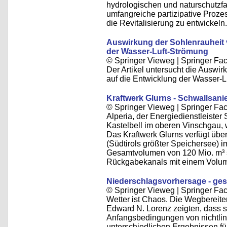
hydrologischen und naturschutzf
umfangreiche partizipative Proze
die Revitalisierung zu entwickeln.
Auswirkung der Sohlenrauheit 
der Wasser-Luft-Strömung
© Springer Vieweg | Springer F
Der Artikel untersucht die Auswi
auf die Entwicklung der Wasser-L
Kraftwerk Glurns - Schwallsan
© Springer Vieweg | Springer F
Alperia, der Energiedienstleister 
Kastelbell im oberen Vinschgau,
Das Kraftwerk Glurns verfügt üb
(Südtirols größter Speichersee) i
Gesamtvolumen von 120 Mio. m³ 
Rückgabekanals mit einem Volum
Niederschlagsvorhersage - ges
© Springer Vieweg | Springer F
Wetter ist Chaos. Die Wegbereit
Edward N. Lorenz zeigten, dass s
Anfangsbedingungen von nichtlin
unterschiedlichen Ergebnissen f