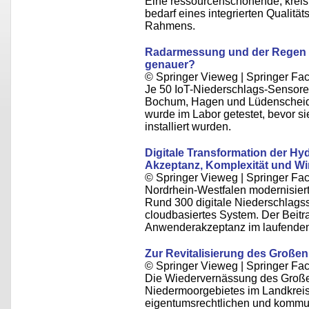
Eine ressourcenschonende, kreisl
bedarf eines integrierten Qualit
Rahmens.
Radarmessung und der Regen 
genauer?
© Springer Vieweg | Springer F
Je 50 IoT-Niederschlags-Sensore
Bochum, Hagen und Lüdenscheid i
wurde im Labor getestet, bevor s
installiert wurden.
Digitale Transformation der H
Akzeptanz, Komplexität und Wir
© Springer Vieweg | Springer F
Nordrhein-Westfalen modernisier
Rund 300 digitale Niederschlagsst
cloudbasiertes System. Der Beitrag
Anwenderakzeptanz im laufenden 
Zur Revitalisierung des Große
© Springer Vieweg | Springer F
Die Wiedervernässung des Große
Niedermoorgebietes im Landkreis 
eigentumsrechtlichen und kommu