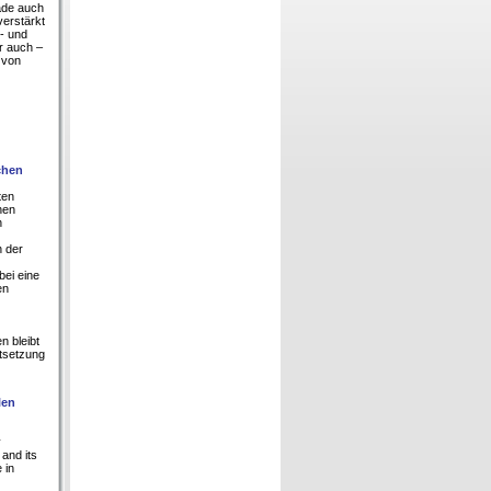
rade auch
verstärkt
- und
r auch –
 von
chen
ten
hen
h
n der
bei eine
en
n bleibt
tsetzung
len
y
 and its
 in