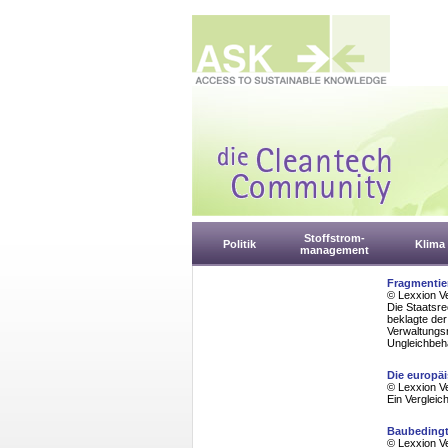
Stoffstrom-
Politik
Klima
management
Fragmentie
© Lexxion V
Die Staatsr
beklagte der
Verwaltungs
Ungleichbeh
Die europä
© Lexxion V
Ein Vergleic
Baubedingt
© Lexxion V