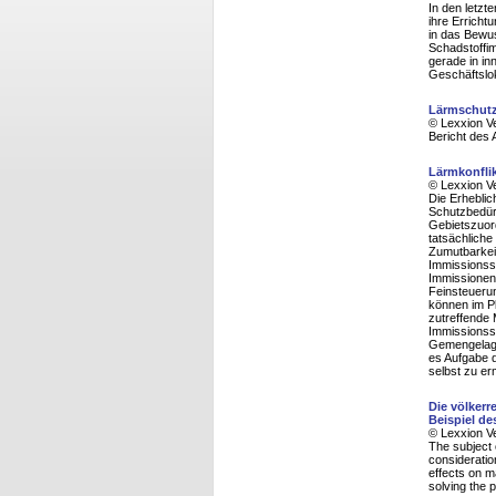
In den letzt
ihre Erricht
in das Bewu
Schadstoffi
gerade in in
Geschäftslo
Lärmschutz
© Lexxion V
Bericht des 
Lärmkonfli
© Lexxion V
Die Erheblic
Schutzbedürf
Gebietszuord
tatsächliche
Zumutbarkei
Immissionss
Immissionen
Feinsteuerun
können im P
zutreffende 
Immissionss
Gemengelage 
es Aufgabe 
selbst zu erm
Die völker
Beispiel de
© Lexxion V
The subject o
consideration
effects on 
solving the 