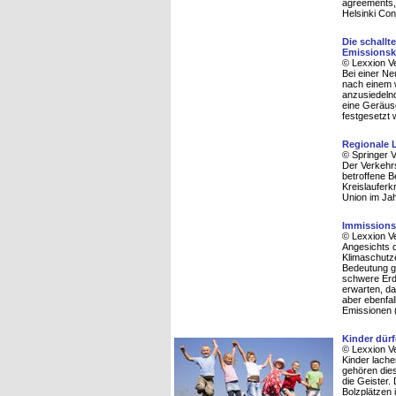
agreements,
Helsinki Co
Die schall
Emissionsk
© Lexxion V
Bei einer Ne
nach einem 
anzusiedeln
eine Geräus
festgesetzt 
Regionale 
© Springer 
Der Verkehrs
betroffene B
Kreislauferk
Union im Jah
Immissions
© Lexxion V
Angesichts d
Klimaschutz
Bedeutung g
schwere Erd
erwarten, da
aber ebenfal
Emissionen (
Kinder dürf
© Lexxion V
Kinder lache
gehören die
die Geister.
Bolzplätzen 