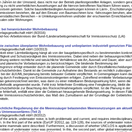
en Jahren ist der Umstand, dass nicht nur der Betrieb planfestgestellter Anlagen, sondern ge
ung zu nicht unerheblichen Auswirkungen auf die hiervon betroffenen Nachbarn führen wann, 
sstsein getreten. Solche baustellenbedingten Auswirkungen können in Lärm-, Erschütterungs
mmissionen bestehen, die auf den Einsatz von Baumaschinen bzw. -fahrzeugen beruhen, abe
nerstädtischen Bereichen – in Umleitungsverkehren und/oder der erschwerten Erreichbarkeit
kalen oder Wohnungen.
 bei heranrückender Wohnbebauung
erlagsgesellschaft mbH (8/2016)
Ad-hoc-Arbeitskreises der Bund-/Länderarbeitsgemeinschaft für Immissionsschutz (LAI)
kte zwischen überplanter Wohnbebauung und unbeplanten industriell genutzten Flä
erlagsgesellschaft mbH (10/2013)
hkeit einer Lärmbelästigung hängt ab von der baugebietsspezifisch zu bestimmenden konkre
tigkeit und Schutzwürdigkeit des Immissionsortes. Dabei sind neben der bebauungsrechtlic
nung weitere rechtliche und tatsächliche Verhältnisse wie Art, Ausmaß und Dauer, aber auc
 und planerische Vorbelastungen zu berücksichtigen. Die bindende Bestimmung der
tsgrenze erfolgt entweder durch die planende Gemeinde oder durch Einzelfallentscheidunge
chutzbehörden. Damit ist die Gemeinde zur Aufnahme des Bestands an rechtlich zulässigen
 bei der &UUML;berplanung bereits bebauter Gebiete verpflichtet. In Gemengelagen kann da
g durch Festlegung von Emissionskontingenten erfolgen. Zutreffend ermittelte Vorbelastung
lan gekennzeichnet werden, was dann zu einer mittelbaren Bindungswirkung führt, wenn die
Methodik angewendet wurde. Fehlt trotz fehlerfreier Ermittlung eine Feingliederung, bleibt die
chutzbehörde zur Beachtung des Rücksichtnahmegebots verpflichtet. Ist die Planung in der
fehlerhaft, entfällt eine über die Gebietsart hinausgehende Bindungswirkung. In diesen Fälle
der Immissionsschutzbehörden, das Maß des Zumutbaren auf der Grundlage der Gebietsfes
itteln.
rechtliche Regulierung der die Meeressäuger belastenden Meeresnutzungen am aktuel
s Unterwasserlärms (Teil 2)
erlagsgesellschaft mbH (8/2012)
f the article, underwater noise, is both problematic and current, and requires interdisciplinar
. In the first part of the article (EurUP 3/2012, pp. 119-128), the sources of underwater noise
marine mammals were described. Furthermore, a discussion of whether UNCLOS is applicable
problem of underwater noise was presented. In this, the second part, other global international