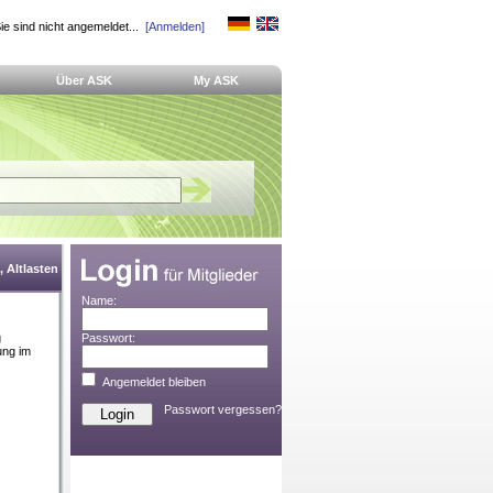
ie sind nicht angemeldet...
[Anmelden]
Über ASK
My ASK
 Altlasten
Name:
g
Passwort:
ung im
Angemeldet bleiben
Passwort vergessen?