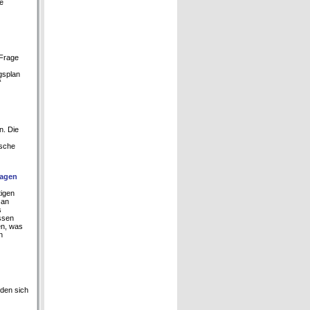
e
 Frage
gsplan
“
n. Die
ische
lagen
tigen
 an
s
ssen
en, was
n
den sich