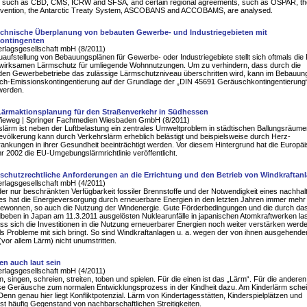
 such as CBD, CMS, ICRW and SFSA, and certain regional agreements, such as OSPAR, th
nvention, the Antarctic Treaty System, ASCOBANS and ACCOBAMS, are analysed.
technische Überplanung von bebauten Gewerbe- und Industriegebieten mit
ontingenten
erlagsgesellschaft mbH (8/2011)
uaufstellung von Bebauungsplänen für Gewerbe- oder Industriegebiete stellt sich oftmals die
wirksamen Lärmschutz für umliegende Wohnnutzungen. Um zu verhindern, dass durch die
den Gewerbebetriebe das zulässige Lärmschutzniveau überschritten wird, kann im Bebauun
ch-Emissionskontingentierung auf der Grundlage der „DIN 45691 Geräuschkontingentierung
werden.
Lärmaktionsplanung für den Straßenverkehr in Südhessen
Vieweg | Springer Fachmedien Wiesbaden GmbH (8/2011)
lärm ist neben der Luftbelastung ein zentrales Umweltproblem in städtischen Ballungsräume
evölkerung kann durch Verkehrslärm erheblich belästigt und beispielsweise durch Herz-
rankungen in ihrer Gesundheit beeinträchtigt werden. Vor diesem Hintergrund hat die Europä
r 2002 die EU-Umgebungslärmrichtlinie veröffentlicht.
schutzrechtliche Anforderungen an die Errichtung und den Betrieb von Windkraftan
erlagsgesellschaft mbH (4/2011)
er nur beschränkten Verfügbarkeit fossiler Brennstoffe und der Notwendigkeit eines nachhal
es hat die Energieversorgung durch erneuerbare Energien in den letzten Jahren immer mehr
ewonnen, so auch die Nutzung der Windenergie. Gute Förderbedingungen und die durch da
beben in Japan am 11.3.2011 ausgelösten Nuklearunfälle in japanischen Atomkraftwerken la
ss sich die Investitionen in die Nutzung erneuerbarer Energien noch weiter verstärken werd
ls Probleme mit sich bringt. So sind Windkraftanlagen u. a. wegen der von ihnen ausgehende
vor allem Lärm) nicht unumstritten.
en auch laut sein
erlagsgesellschaft mbH (4/2011)
n, singen, schreien, streiten, toben und spielen. Für die einen ist das „Lärm“. Für die anderen
se Geräusche zum normalen Entwicklungsprozess in der Kindheit dazu. Am Kinderlärm schei
 Denn genau hier liegt Konfliktpotenzial. Lärm von Kindertagesstätten, Kinderspielplätzen und
ist häufig Gegenstand von nachbarschaftlichen Streitigkeiten.