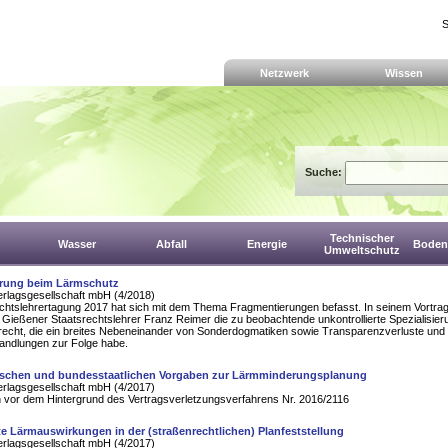
S
Netzwerk
Wissen
Suche:
Technischer
Wasser
Abfall
Energie
Boden,
Umweltschutz
rung beim Lärmschutz
erlagsgesellschaft mbH (4/2018)
echtslehrertagung 2017 hat sich mit dem Thema Fragmentierungen befasst. In seinem Vortra
 Gießener Staatsrechtslehrer Franz Reimer die zu beobachtende unkontrollierte Spezialisier
recht, die ein breites Nebeneinander von Sonderdogmatiken sowie Transparenzverluste und
andlungen zur Folge habe.
ischen und bundesstaatlichen Vorgaben zur Lärmminderungsplanung
erlagsgesellschaft mbH (4/2017)
h vor dem Hintergrund des Vertragsverletzungsverfahrens Nr. 2016/2116
e Lärmauswirkungen in der (straßenrechtlichen) Planfeststellung
erlagsgesellschaft mbH (4/2017)