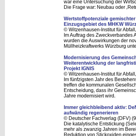
war eine Untersuchung der Wirts
Die Frage war: Neubau oder ‚Retro
Wertstoffpotenziale gemischter
Einzugsgebiet des MHKW Wür
© Witzenhausen-Institut für Abfa
Im Auftrag des Zweckverbandes 
wurden die Auswirkungen der nov
Müllheizkraftwerks Würzburg unte
Modernisierung des Gemeinscha
Weiterentwicklung der langfris
Projekt IGNIS
© Witzenhausen-Institut für Abfa
Im fünfzigsten Jahr des Bestehen
treffen die kommunalen Gesellsc
Entscheidung, dass ihr Gemeinsch
Jahre modernisiert wird.
Immer gleichbleibend aktiv: De
aufwändig regenerieren
© Deutscher Fachverlag (DFV) (9
Die katalytische Entstickung (Sel
mehr als zwanzig Jahren im Bere
Reduktion von Stickoxiden einges