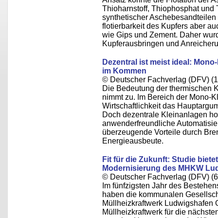
Thioharnstoff, Thiophosphat und
synthetischer Aschebesandteilen 
flotierbarkeit des Kupfers aber au
wie Gips und Zement. Daher wurd
Kupferausbringen und Anreicherun
Dezentral ist meist ideal: Mo
im Kommen
© Deutscher Fachverlag (DFV) (
Die Bedeutung der thermischen 
nimmt zu. Im Bereich der Mono-K
Wirtschaftlichkeit das Hauptargu
Doch dezentrale Kleinanlagen hole
anwenderfreundliche Automatisie
überzeugende Vorteile durch Brenn
Energieausbeute.
Fit für die Zukunft: Studie biet
Modernisierung des MHKW Lu
© Deutscher Fachverlag (DFV) (6
Im fünfzigsten Jahr des Bestehen
haben die kommunalen Gesellsch
Müllheizkraftwerk Ludwigshafen 
Müllheizkraftwerk für die nächst