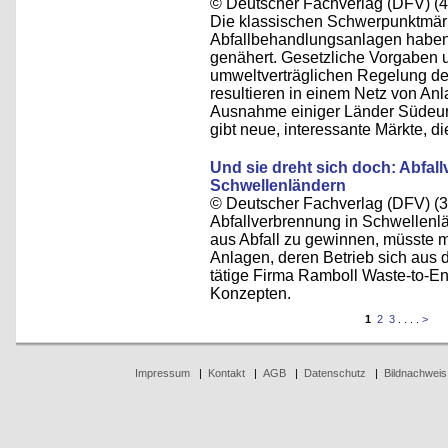
© Deutscher Fachverlag (DFV) (4
Die klassischen Schwerpunktmärk
Abfallbehandlungsanlagen haben
genähert. Gesetzliche Vorgaben 
umweltverträglichen Regelung de
resultieren in einem Netz von An
Ausnahme einiger Länder Südeuro
gibt neue, interessante Märkte, d
Und sie dreht sich doch: Abfal
Schwellenländern
© Deutscher Fachverlag (DFV) (3
Abfallverbrennung in Schwellenlä
aus Abfall zu gewinnen, müsste 
Anlagen, deren Betrieb sich aus d
tätige Firma Ramboll Waste-to-En
Konzepten.
1
2
3
. . . .
>
Impressum
|
Kontakt
|
AGB
|
Datenschutz
|
Bildnachweis