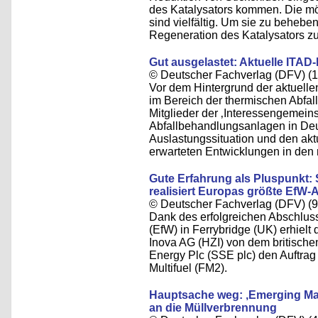
des Katalysators kommen. Die mö
sind vielfältig. Um sie zu behebe
Regeneration des Katalysators zu
Gut ausgelastet: Aktuelle ITAD
© Deutscher Fachverlag (DFV) (1
Vor dem Hintergrund der aktuel
im Bereich der thermischen Abfa
Mitglieder der ‚Interessengemein
Abfallbehandlungsanlagen in Deut
Auslastungssituation und den ak
erwarteten Entwicklungen in den 
Gute Erfahrung als Pluspunkt
realisiert Europas größte EfW-
© Deutscher Fachverlag (DFV) (9
Dank des erfolgreichen Abschluss
(EfW) in Ferrybridge (UK) erhiel
Inova AG (HZI) von dem britisch
Energy Plc (SSE plc) den Auftrag
Multifuel (FM2).
Hauptsache weg: ‚Emerging Mar
an die Müllverbrennung