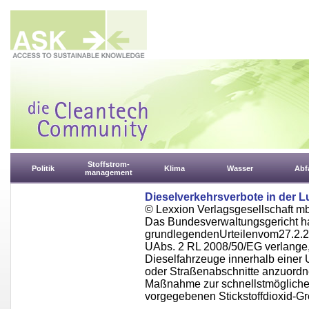
Stoffstrom-
Politik
Klima
Wasser
Abfa
management
Dieselverkehrsverbote in der L
© Lexxion Verlagsgesellschaft m
Das Bundesverwaltungsgericht ha
grundlegendenUrteilenvom27.2.20
UAbs. 2 RL 2008/50/EG verlange, 
Dieselfahrzeuge innerhalb einer
oder Straßenabschnitte anzuordn
Maßnahme zur schnellstmöglichen 
vorgegebenen Stickstoffdioxid-Gr