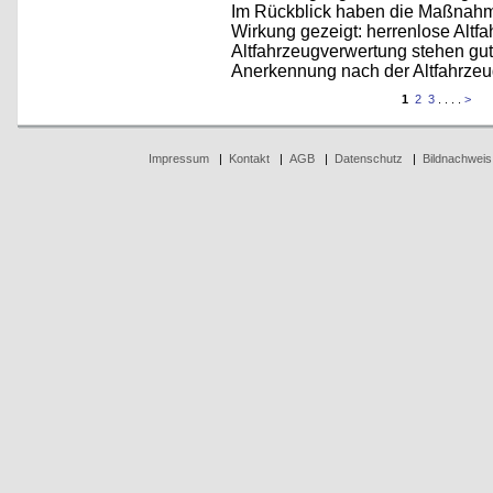
Im Rückblick haben die Maßnahm
Wirkung gezeigt: herrenlose Altf
Altfahrzeugverwertung stehen gu
Anerkennung nach der Altfahrzeu
1
2
3
. . . .
>
Impressum
|
Kontakt
|
AGB
|
Datenschutz
|
Bildnachweis