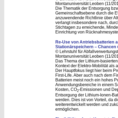
Montanuniversität Leoben (11/20
Die Thematik der Entsorgung bzw
Gemeinschaftsebene durch die EU
anzuwendende Richtlinie über Al
verlangt insbesondere nach, durc
Stichtagen zu erreichende, Minde
Einrichtung von Rücknahmesystem
Re-Use von Antriebsbatterien a
Stationärspeichern – Chancen 
© Lehrstuhl für Abfallverwertungst
Montanuniversität Leoben (11/20
Das Thema der Lithium-basierten 
Kontext der Elektro-Mobilität als 
Der Hauptfokus liegt hier beim 
First-Life. Aber auch nach dem Fir
Batterien meist noch ein hohes Po
Anwendungsbereiche in einem Se
Kosten, CO
-Emissionen und Dep
2
Entsorgung der Lithium-Ionen-Bat
werden. Dies ist von Vorteil, da 
weiterentwickelt werden und zuk
ermöglichen.