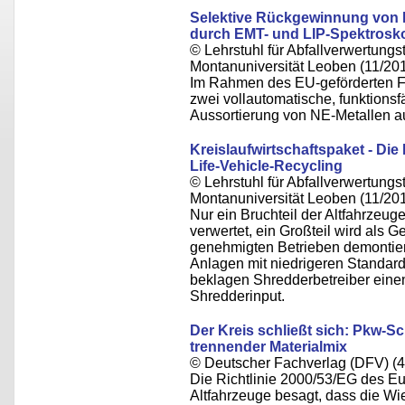
Selektive Rückgewinnung von 
durch EMT- und LIP-Spektrosk
© Lehrstuhl für Abfallverwertungst
Montanuniversität Leoben (11/20
Im Rahmen des EU-geförderte
zwei vollautomatische, funktionsf
Aussortierung von NE-Metallen a
Kreislaufwirtschaftspaket - Die
Life-Vehicle-Recycling
© Lehrstuhl für Abfallverwertungst
Montanuniversität Leoben (11/20
Nur ein Bruchteil der Altfahrzeug
verwertet, ein Großteil wird als G
genehmigten Betrieben demontiert
Anlagen mit niedrigeren Standard
beklagen Shredderbetreiber eine
Shredderinput.
Der Kreis schließt sich: Pkw-S
trennender Materialmix
© Deutscher Fachverlag (DFV) (4
Die Richtlinie 2000/53/EG des E
Altfahrzeuge besagt, dass die W