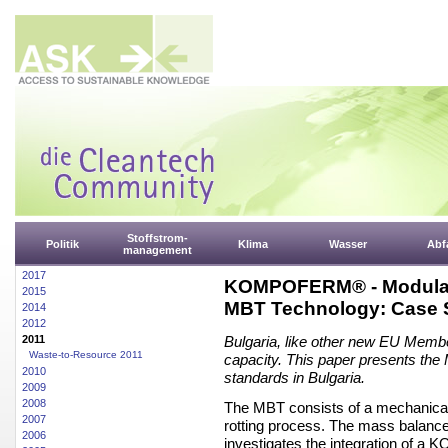
Stoffstrom-
Politik
Klima
Wasser
Abfa
management
2017
KOMPOFERM® - Modular 
2015
MBT Technology: Case 
2014
2012
2011
Bulgaria, like other new EU Membe
Waste-to-Resource 2011
capacity. This paper presents the
2010
standards in Bulgaria.
2009
2008
The MBT consists of a mechanical 
2007
rotting process. The mass balance 
2006
investigates
the integration of