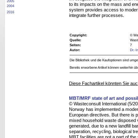
2005
to its impacts
on the mass and ene
2004
system provides
access to modern 
2016
integrate further
processes.
Copyright:
© Was
Quelle:
Wast
Seiten:
7
Autor:
Dr.-I
Die Bibliothek und die Kaufoptionen sind um
Bereits erworbene Artikel können weiterhin ü
Diese Fachartikel könnten Sie auc
MBT/MRF state of art and poss
© Wasteconsult International (5/20
Norway has implemented a moder
European directives. But there is 
mixed household waste disposed vi
generated, due to a new landfill 
separation, recycling, biological 
MBT facilities are not a part of the