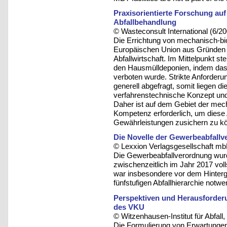
Praxisorientierte Forschung au
Abfallbehandlung
© Wasteconsult International (6/2
Die Errichtung von mechanisch-bio
Europäischen Union aus Gründen 
Abfallwirtschaft. Im Mittelpunkt s
den Hausmülldeponien, indem das 
verboten wurde. Strikte Anforder
generell abgefragt, somit liegen d
verfahrenstechnische Konzept un
Daher ist auf dem Gebiet der mec
Kompetenz erforderlich, um diese
Gewährleistungen zusichern zu k
Die Novelle der Gewerbeabfall
© Lexxion Verlagsgesellschaft mb
Die Gewerbeabfallverordnung wurd
zwischenzeitlich im Jahr 2017 vol
war insbesondere vor dem Hinterg
fünfstufigen Abfallhierarchie notw
Perspektiven und Herausforderun
des VKU
© Witzenhausen-Institut für Abfa
Die Formulierung von Erwartungen 