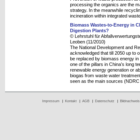
processing the organics are the m
strategy. In the meanwhile recycl
incineration within integrated w
Biomass Wastes-to-Energy in Ch
Digestion Plants?
© Lehrstuhl für Abfallverwertungst
Leoben (11/2010)
The National Development and R
acknowledged that till 2050 up to on
be replaced by biomass energy in
one of the pillars in China’s long 
renewable energy generation or abo
biogas from waste water treatment 
seen as the main sources (NDRC 
Impressum
|
Kontakt
|
AGB
|
Datenschutz
|
Bildnachweis