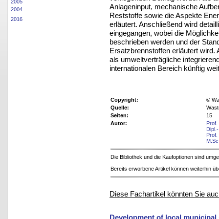
2005
Anlageninput, mechanische Aufber
2004
Reststoffe sowie die Aspekte Ener
2016
erläutert. Anschließend wird detail
eingegangen, wobei die Möglichke
beschrieben werden und der Stand
Ersatzbrennstoffen
erläutert wird
als umweltverträgliche
integrieren
internationalen
Bereich künftig we
Copyright:
© Was
Quelle:
Wast
Seiten:
15
Autor:
Prof.
Dipl.
Prof.
M.Sc
Die Bibliothek und die Kaufoptionen sind um
Bereits erworbene Artikel können weiterhin ü
Diese Fachartikel könnten Sie auc
Development of local municipal