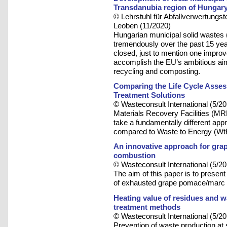
Transdanubia region of Hungar
© Lehrstuhl für Abfallverwertungst
Leoben (11/2020)
Hungarian municipal solid wast
tremendously over the past 15 yea
closed, just to mention one improv
accomplish the EU’s ambitious aim 
recycling and composting.
Comparing the Life Cycle Asse
Treatment Solutions
© Wasteconsult International (5/20
Materials Recovery Facilities (M
take a fundamentally different ap
compared to Waste to Energy (Wt
An innovative approach for grap
combustion
© Wasteconsult International (5/20
The aim of this paper is to present
of exhausted grape pomace/marc 
Heating value of residues and w
treatment methods
© Wasteconsult International (5/20
Prevention of waste production at