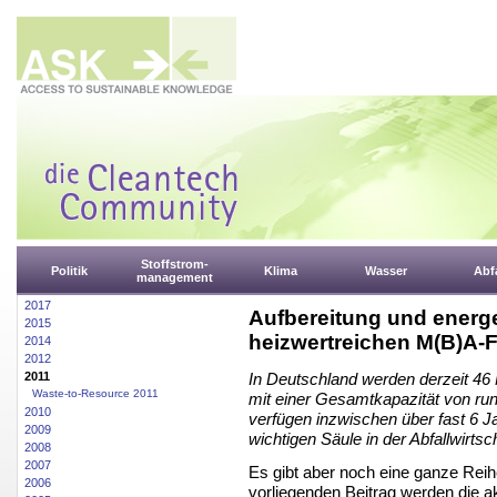
Stoffstrom-
Politik
Klima
Wasser
Abfa
management
2017
Aufbereitung und energ
2015
heizwertreichen M(B)A-F
2014
2012
2011
In Deutschland werden derzeit 4
Waste-to-Resource 2011
mit einer Gesamtkapazität von run
2010
verfügen inzwischen über fast 6 J
2009
wichtigen Säule in der Abfallwirtsch
2008
2007
Es gibt aber noch eine ganze Rei
2006
vorliegenden Beitrag werden die a