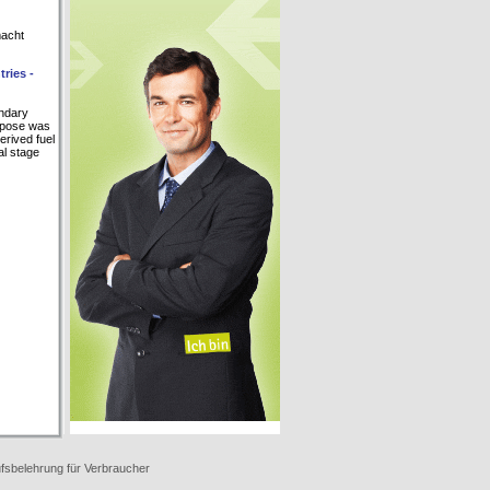
macht
ries -
undary
urpose was
rived fuel
al stage
fsbelehrung für Verbraucher