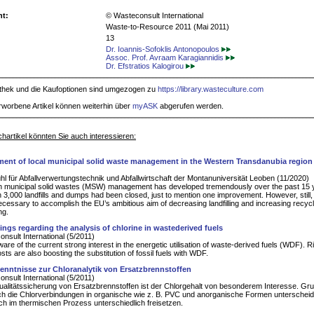
ht:
© Wasteconsult International
Waste-to-Resource 2011 (Mai 2011)
13
Dr. Ioannis-Sofoklis Antonopoulos
Assoc. Prof. Avraam Karagiannidis
Dr. Efstratios Kalogirou
iothek und die Kaufoptionen sind umgezogen zu
https://library.wasteculture.com
rworbene Artikel können weiterhin über
myASK
abgerufen werden.
hartikel könnten Sie auch interessieren:
ent of local municipal solid waste management in the Western Transdanubia region
hl für Abfallverwertungstechnik und Abfallwirtschaft der Montanuniversität Leoben (11/2020)
n municipal solid wastes (MSW) management has developed tremendously over the past 15 
 3,000 landfills and dumps had been closed, just to mention one improvement. However, still, 
ecessary to accomplish the EU’s ambitious aim of decreasing landfilling and increasing recyc
ng.
ings regarding the analysis of chlorine in wastederived fuels
nsult International (5/2011)
are of the current strong interest in the energetic utilisation of waste-derived fuels (WDF). R
sts are also boosting the substitution of fossil fuels with WDF.
enntnisse zur Chloranalytik von Ersatzbrennstoffen
nsult International (5/2011)
ualitätssicherung von Ersatzbrennstoffen ist der Chlorgehalt von besonderem Interesse. Gru
ch die Chlorverbindungen in organische wie z. B. PVC und anorganische Formen unterscheid
ch im thermischen Prozess unterschiedlich freisetzen.