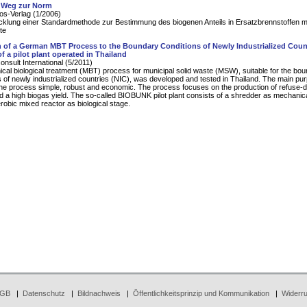
 Weg zur Norm
s-Verlag (1/2006)
cklung einer Standardmethode zur Bestimmung des biogenen Anteils in Ersatzbrennstoffen 
te
 of a German MBT Process to the Boundary Conditions of Newly Industrialized Count
f a pilot plant operated in Thailand
nsult International (5/2011)
cal biological treatment (MBT) process for municipal solid waste (MSW), suitable for the bo
s of newly industrialized countries (NIC), was developed and tested in Thailand. The main p
he process simple, robust and economic. The process focuses on the production of refuse-de
 a high biogas yield. The so-called BIOBUNK pilot plant consists of a shredder as mechanic
robic mixed reactor as biological stage.
GB
|
Datenschutz
|
Bildnachweis
|
Öffentlichkeitsprinzip und Kommunikation
|
Widerru