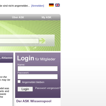
ie sind nicht angemeldet...
[Anmelden]
Über ASK
My ASK
 Altlasten
Name:
Passwort:
re the
es may be
Angemeldet bleiben
Passwort vergessen?
odel was
lants
and
 waste
the
Der ASK Wissenspool