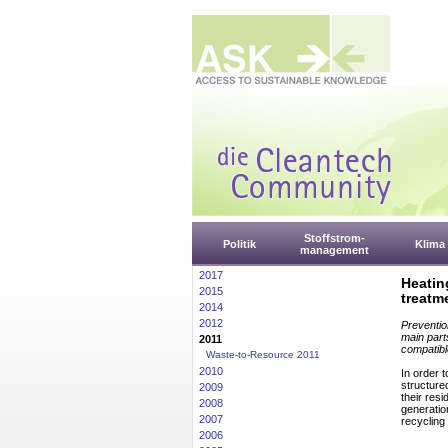
Stoffstrom-
Politik
Klima
management
2017
Heatin
2015
treatm
2014
2012
Preventio
main part
2011
compatibl
Waste-to-Resource 2011
2010
In order 
structure
2009
their resi
2008
generation
2007
recycling
2006