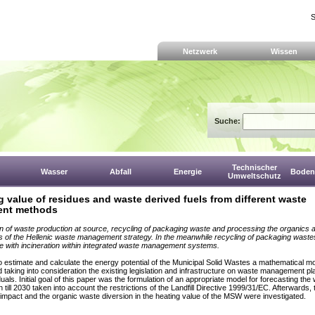
S
Netzwerk
Wissen
Suche:
Technischer
Wasser
Abfall
Energie
Boden,
Umweltschutz
g value of residues and waste derived fuels from different waste
ent methods
n of waste production at source, recycling of packaging waste and processing the organics a
s of the Hellenic waste management strategy. In the meanwhile recycling of packaging wast
e with incineration within integrated waste management systems.
to estimate and calculate the energy
potential of the Municipal Solid Wastes a mathematical m
d taking into
consideration the existing legislation and infrastructure on waste management p
duals. Initial goal of this paper was the formulation of an appropriate model
for forecasting the
 till 2030 taken into account the restrictions of the
Landfill Directive 1999/31/EC. Afterwards, 
 impact and the organic waste
diversion in the heating value of the MSW were investigated.