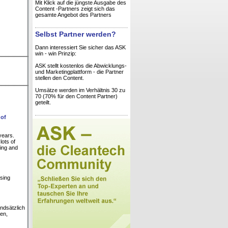
Mit Klick auf die jüngste Ausgabe des
Content -Partners zeigt sich das
gesamte Angebot des Partners
Selbst Partner werden?
Dann interessiert Sie sicher das ASK
win - win Prinzip:
ASK stellt kostenlos die Abwicklungs-
und Marketingplattform - die Partner
stellen den Content.
Umsätze werden im Verhältnis 30 zu
70 (70% für den Content Partner)
geteilt.
 of
years.
lots of
ling and
ising
ndsätzlich
en,