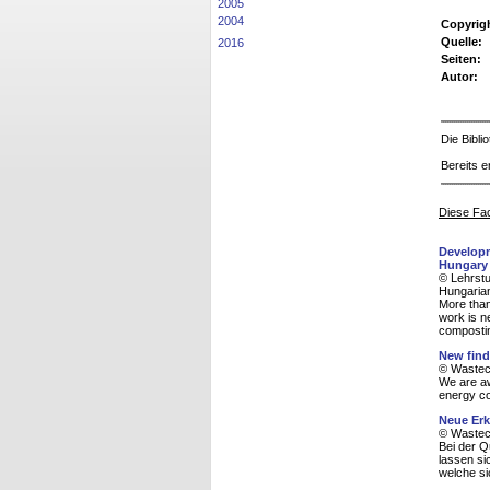
2005
2004
Copyrig
Quelle:
2016
Seiten:
Autor:
Die Bibl
Bereits e
Diese Fac
Developm
Hungary
© Lehrstu
Hungaria
More than
work is n
composti
New find
© Wasteco
We are aw
energy co
Neue Erk
© Wasteco
Bei der Q
lassen si
welche si