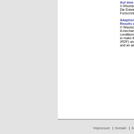
Auf dem
© Rhombo
Die Entwi
Fortschrit
Adaption
Results o
© Wasteco
A mechani
condition
to make t
(RDF) and
and an ae
Impressum
|
Kontakt
|
A