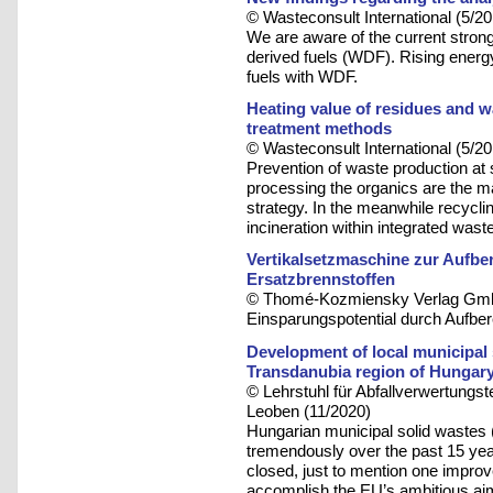
© Wasteconsult International (5/20
We are aware of the current strong i
derived fuels (WDF). Rising energy 
fuels with WDF.
Heating value of residues and w
treatment methods
© Wasteconsult International (5/20
Prevention of waste production at
processing the organics are the m
strategy. In the meanwhile recycl
incineration within integrated w
Vertikalsetzmaschine zur Aufbe
Ersatzbrennstoffen
© Thomé-Kozmiensky Verlag Gmb
Einsparungspotential durch Aufber
Development of local municipal
Transdanubia region of Hungar
© Lehrstuhl für Abfallverwertungst
Leoben (11/2020)
Hungarian municipal solid wast
tremendously over the past 15 yea
closed, just to mention one improv
accomplish the EU’s ambitious aim 