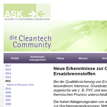
Stoffstrom-
Politik
Klima
Wasser
Abfa
management
2017
Neue Erkenntnisse zur C
2015
Ersatzbrennstoffen
2014
2012
2011
Bei der Qualitätssicherung von Ers
Waste-to-Resource 2011
besonderem Interesse. Grundsätzl
2010
organische wie z. B. PVC und ano
2009
thermischen Prozess unterschiedli
2008
2007
Die hohen Ablagerungsraten von 
2006
zur Hochtemperaturkorrosion. Mi