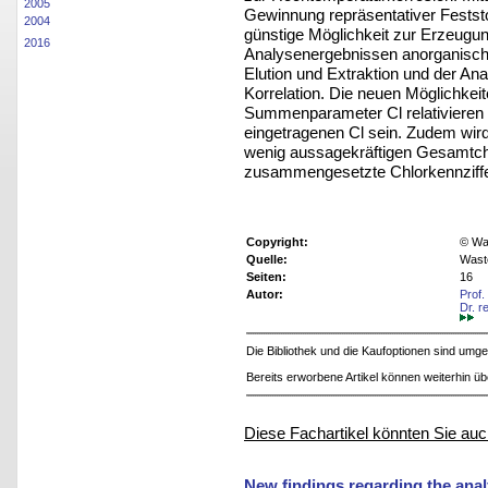
2005
Gewinnung repräsentativer Festst
2004
günstige Möglichkeit zur Erzeugun
2016
Analysenergebnissen anorganisch
Elution
und Extraktion und der Anal
Korrelation.
Die neuen Möglichkeite
Summenparameter Cl
relativiere
eingetragenen Cl sein. Zudem
wir
wenig aussagekräftigen Gesamtch
zusammengesetzte Chlorkennziff
Copyright:
© Was
Quelle:
Wast
Seiten:
16
Autor:
Prof.
Dr. r
Die Bibliothek und die Kaufoptionen sind um
Bereits erworbene Artikel können weiterhin ü
Diese Fachartikel könnten Sie auc
New findings regarding the analy