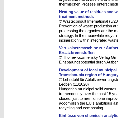
thermischen Prozess unterschiedli
Heating value of residues and w
treatment methods
© Wasteconsult International (5/20
Prevention of waste production at
processing the organics are the m
strategy. In the meanwhile recycl
incineration within integrated w
Vertikalsetzmaschine zur Aufbe
Ersatzbrennstoffen
© Thomé-Kozmiensky Verlag Gmb
Einsparungspotential durch Aufber
Development of local municipal
Transdanubia region of Hungar
© Lehrstuhl für Abfallverwertungst
Leoben (11/2020)
Hungarian municipal solid wast
tremendously over the past 15 yea
closed, just to mention one improv
accomplish the EU’s ambitious aim 
recycling and composting.
Einflüsse von chemisch-analyti