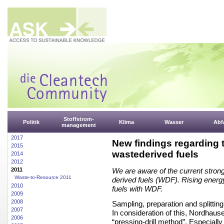
Stoffstrom-
Politik
Klima
Wasser
Abfa
management
2017
New findings regarding t
2015
wastederived fuels
2014
2012
2011
We are aware of the current strong i
Waste-to-Resource 2011
derived fuels (WDF). Rising energy 
2010
fuels with WDF.
2009
2008
Sampling, preparation and splitting
2007
In consideration of this, Nordha
2006
“pressing-drill method”. Especially