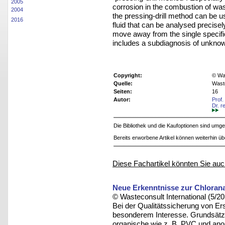
2005
corrosion
in the combustion of wa
2004
the
pressing-drill method can be us
2016
fluid that
can be analysed precisely
move away
from the single specifi
includes a subdiagnosis
of unkno
Copyright:
© Was
Quelle:
Wast
Seiten:
16
Autor:
Prof.
Dr. r
Die Bibliothek und die Kaufoptionen sind um
Bereits erworbene Artikel können weiterhin ü
Diese Fachartikel könnten Sie auc
Neue Erkenntnisse zur Chlorana
© Wasteconsult International (5/20
Bei der Qualitätssicherung von Ers
besonderem Interesse. Grundsätzl
organische wie z. B. PVC und ano