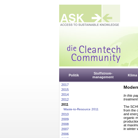
Stoffstrom-
Politik
Klima
management
2017
Modern
2015
2014
In this p
treatment
2012
2011
The SC
Waste-to-Resource 2011
from the 
and energ
2010
organic
m
2009
productio
2008
at maximu
in winter
2007
2006