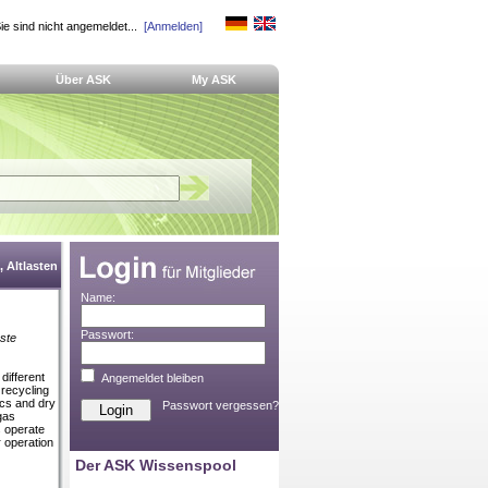
ie sind nicht angemeldet...
[Anmelden]
Über ASK
My ASK
 Altlasten
Name:
Passwort:
ste
 different
Angemeldet bleiben
 recycling
tics and dry
Passwort vergessen?
gas
 operate
r operation
Der ASK Wissenspool