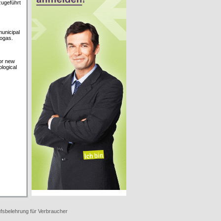
zugeführt
unicipal
iogas.
for new
ological
fsbelehrung für Verbraucher