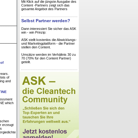
Mit Klick auf die jüngste Ausgabe des
Content -Partners zeigt sich das
gesamte Angebot des Partners
Selbst Partner werden?
Dann interessiert Sie sicher das ASK
win - win Prinzip:
ASK stellt kostenlos die Abwicklungs-
und Marketingplattform - die Partner
stellen den Content.
Umsätze werden im Verhältnis 30 zu
70 (70% für den Content Partner)
geteilt.
 of
years.
lots of
ling and
TINE
sessment
INE which
ischen
r erzeugt
ts
ergiedichte