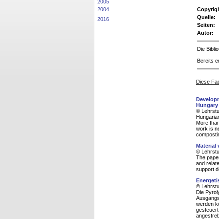
2005
2004
Copyrig
Quelle:
2016
Seiten:
Autor:
Die Bibl
Bereits e
Diese Fac
Developm
Hungary
© Lehrstu
Hungaria
More than
work is n
composti
Material
© Lehrstu
The paper
and relat
support d
Energeti
© Lehrstu
Die Pyrol
Ausgangss
werden k
gesteuert
angestreb