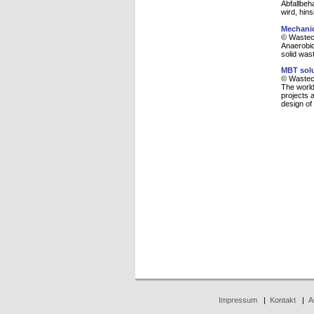
Abfallbeh
wird, hins
Mechanic
© Wasteco
Anaerobic
solid was
MBT solu
© Wasteco
The world
projects a
design of
Impressum
|
Kontakt
|
A