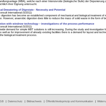
andlungsanlage (MBA), welche nach einer Intensivrotte (biologische Stufe) der Deponierung 
ichtlich ihrer Eignung untersucht.
al Dewatering of Digestate - Necessity and Potential
nsult International (5/2011)
 digestion has become an established component of mechanical and biological treatment of m
te. However, anaerobic digestion does little to reduce the mass of solid waste in the form of b
tion with windrow technology – investigations of the process performance
nsult International (5/2011)
wide demand for simple MBT solutions is still increasing. During the study and investigation 
s well as for improvement of already existing facilities there is a demand for layout and techn
 the biological treatment process.
GB
|
Datenschutz
|
Bildnachweis
|
Öffentlichkeitsprinzip und Kommunikation
|
Widerru