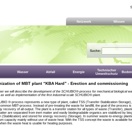
S
Netzwerk
Wissen
Suche:
Technischer
Wasser
Abfall
Energie
Boden,
Umweltschutz
ization of MBT plant “KBA Hard” - Erection and commissioning
aper we will describe the development of the SCHUBIO®-process for mechanical biological wa
 as well as implementation of the first industrial scale SCHUBIO®-plant.
HUBIO
®
-process represents a new type of plant, called TSS (Transfer-
Stabilization-Storage),
common MBT-process. Instead of pre-treating
the waste for landfill, the goal of the process is
y recovery of all output.
The plant is a transfer station for all types of waste (Transfer), plas
atter are separated from inert matter and easily biodegradable organics are stabilized
by bio
n (Stabilization) and stored for energy recovery (Storage). In
summer waste-to-energy plants
m capacity mainly without use of
waste heat. With the TSS concept the waste is available fo
 when
the waste heat is usable for heating purposes.