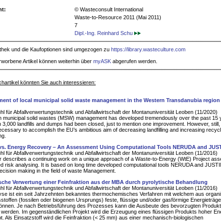
ht:
© Wasteconsult International
Waste-to-Resource 2011 (Mai 2011)
7
Dipl.-Ing. Reinhard Schu
iothek und die Kaufoptionen sind umgezogen zu
https://library.wasteculture.com
rworbene Artikel können weiterhin über
myASK
abgerufen werden.
hartikel könnten Sie auch interessieren:
ent of local municipal solid waste management in the Western Transdanubia region
hl für Abfallverwertungstechnik und Abfallwirtschaft der Montanuniversität Leoben (11/2020)
n municipal solid wastes (MSW) management has developed tremendously over the past 15 
 3,000 landfills and dumps had been closed, just to mention one improvement. However, still, 
ecessary to accomplish the EU’s ambitious aim of decreasing landfilling and increasing recyc
ng.
 vs. Energy Recovery – An Assessment Using Computational Tools NERUDA and JUS
hl für Abfallverwertungstechnik und Abfallwirtschaft der Montanuniversität Leoben (11/2016)
 describes a continuing work on a unique approach of a Waste-to-Energy (WtE) Project as
ed risk analysing. It is based on long time developed computational tools NERUDA and JUST
ecision making in the field of waste Management.
sche Verwertung einer Feinfraktion aus der MBA durch pyrolytische Behandlung
hl für Abfallverwertungstechnik und Abfallwirtschaft der Montanuniversität Leoben (11/2016)
yse ist ein seit Jahrzehnten bekanntes thermochemisches Verfahren mit welchem aus organ
toffen (fossilen oder biogenen Ursprungs) feste, flüssige und/oder gasförmige Energieträge
önnen. Je nach Betriebsführung des Prozesses kann die Ausbeute des bevorzugten Produk
 werden. Im gegenständlichen Projekt wird die Erzeugung eines flüssigen Produkts hoher En
t. Als Einsatzstoff wird die Feinfraktion (< 25 mm) aus einer mechanisch-biologischen