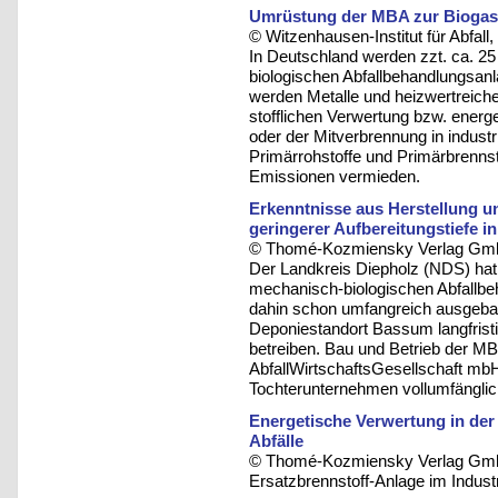
Umrüstung der MBA zur Bioga
© Witzenhausen-Institut für Abfa
In Deutschland werden zzt. ca. 25
biologischen Abfallbehandlungsanl
werden Metalle und heizwertreiche 
stofflichen Verwertung bzw. energ
oder der Mitverbrennung in indust
Primärrohstoffe und Primärbrennst
Emissionen vermieden.
Erkenntnisse aus Herstellung u
geringerer Aufbereitungstiefe in
© Thomé-Kozmiensky Verlag Gmb
Der Landkreis Diepholz (NDS) hat 
mechanisch-biologischen Abfallb
dahin schon umfangreich ausgebaut
Deponiestandort Bassum langfristig
betreiben. Bau und Betrieb der M
AbfallWirtschaftsGesellschaft m
Tochterunternehmen vollumfänglic
Energetische Verwertung in der
Abfälle
© Thomé-Kozmiensky Verlag Gmb
Ersatzbrennstoff-Anlage im Indust