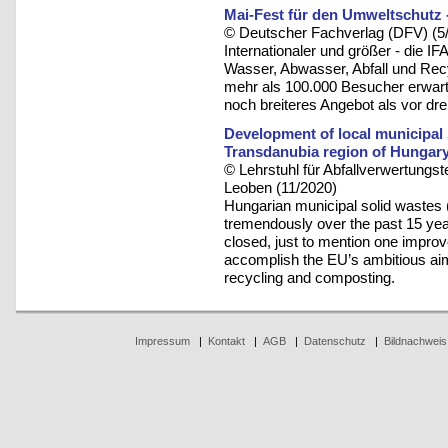
Mai-Fest für den Umweltschutz 
© Deutscher Fachverlag (DFV) (5
Internationaler und größer - die I
Wasser, Abwasser, Abfall und Rec
mehr als 100.000 Besucher erwartet
noch breiteres Angebot als vor dre
Development of local municipal
Transdanubia region of Hungar
© Lehrstuhl für Abfallverwertungst
Leoben (11/2020)
Hungarian municipal solid wast
tremendously over the past 15 yea
closed, just to mention one improv
accomplish the EU’s ambitious aim 
recycling and composting.
Impressum
|
Kontakt
|
AGB
|
Datenschutz
|
Bildnachweis