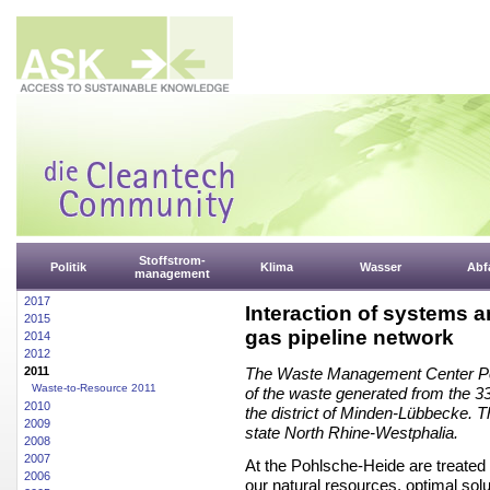
Stoffstrom-
Politik
Klima
Wasser
Abfa
management
2017
Interaction of systems a
2015
gas pipeline network
2014
2012
2011
The Waste Management Center Poh
Waste-to-Resource 2011
of the waste generated from the 3
2010
the district of Minden-Lübbecke. Thi
2009
state North Rhine-Westphalia.
2008
2007
At the Pohlsche-Heide are treated
2006
our
natural resources, optimal soluti