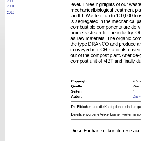
2005
level.
Three highlights of our wast
2004
mechanicalbiological
treatment pla
2016
landfill.
Waste of up to 100,000 ton
is segregated
in the mechanical pa
combustible components are delive
process steam for the industry. O
as raw materials. The organic com
the type DRANCO and produce arou
conveyed
into CHP and also used 
out of the
compost plant. After de-g
compost unit of
MBT and finally dum
Copyright:
© Was
Quelle:
Wast
Seiten:
4
Autor:
Dipl.
Die Bibliothek und die Kaufoptionen sind um
Bereits erworbene Artikel können weiterhin ü
Diese Fachartikel könnten Sie auc