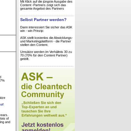
Mit Klick auf die jüngste Ausgabe des
Content -Partners zeigt sich das
gesamte Angebot des Partners
Selbst Partner werden?
Dann interessiert Sie sicher das ASK
win - win Prinzip:
ASK stellt kostenlos die Abwicklungs-
und Marketingplattform - die Partner
stellen den Content.
Umsätze werden im Verhältnis 30 zu
70 (70% für den Content Partner)
geteilt.
d
 17%
ätze
 of
years.
lots of
ling and