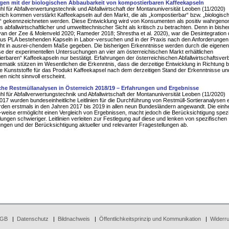
gen mit der biologischen Abbaubarkeit von kompostierbaren Kaffeekapseln
hl für Abfallverwertungstechnik und Abfallwirtschaft der Montanuniversität Leoben (11/2020)
eich kommen verstärkt Kaffeekapseln auf den Markt, die als „kompostierbar“ bzw. „biologisc
“ gekennzeichneten werden. Diese Entwicklung wird von Konsumenten als positiv wahrgeno
s abfallwirtschaftlicher und umwelttechnischer Sicht als kritisch zu betrachten. Denn in bishe
van der Zee & Molenveld 2020; Rameder 2018; Shrestha et al. 2020), war die Desintegration 
us PLA bestehenden Kapseln in Labor-versuchen und in der Praxis nach den Anforderungen
ht in ausrei-chendem Maße gegeben. Die bisherigen Erkenntnisse werden durch die eigenen
e der experimentellen Untersuchungen an vier am österreichischen Markt erhältlichen
erbaren“ Kaffeekapseln nur bestätigt. Erfahrungen der österreichischen Abfallwirtschaftsve
ematik stützen im Wesentlichen die Erkenntnis, dass die derzeitige Entwicklung in Richtung b
 Kunststoffe für das Produkt Kaffeekapsel nach dem derzeitigen Stand der Erkenntnisse un
en nicht sinnvoll erscheint.
iche Restmüllanalysen in Österreich 2018/19 – Erfahrungen und Ergebnisse
hl für Abfallverwertungstechnik und Abfallwirtschaft der Montanuniversität Leoben (11/2020)
017 wurden bundeseinheitliche Leitlinien für die Durchführung von Restmüll-Sortieranalysen er
den erstmals in den Jahren 2017 bis 2019 in allen neun Bundesländern angewandt. Die einhei
weise ermöglicht einen Vergleich von Ergebnissen, macht jedoch die Berücksichtigung spezi
lungen schwieriger. Leitlinien verleiten zur Festlegung auf diese und lenken von spezifischen
ngen und der Berücksichtigung aktueller und relevanter Fragestellungen ab.
GB
|
Datenschutz
|
Bildnachweis
|
Öffentlichkeitsprinzip und Kommunikation
|
Widerru