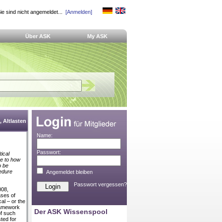
ie sind nicht angemeldet...
[Anmelden]
Über ASK
My ASK
 Altlasten
Name:
Passwort:
ical
ve to how
o be
edure
Angemeldet bleiben
Passwort vergessen?
008,
ses of
cal – or the
framework
Der ASK Wissenspool
of such
ted for