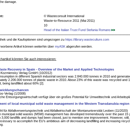
 the damage.
ht:
© Wasteconsult International
Waste-to-Resource 2011 (Mai 2011)
10
Head of the Italian Trust Fund Stefania Romano
iothek und die Kaufoptionen sind umgezogen zu
https://library.wasteculture.com
rworbene Artikel können weiterhin über
myASK
abgerufen werden.
hartikel könnten Sie auch interessieren:
Waste Recovery in Spain - Overview of the Market and Applied Technologies
Kozmiensky Verlag GmbH (10/2012)
onsumption in different Spanish industrial sectors was 2.840.000 tonnes in 2010 and generate
tely 2.206.000 tonnes of plastic waste in 2010. About 23% of this waste was recycled and
, being landfilled about 60% [2].
twicklungschancen
s-Verlag (1/2008)
che Entsorgungswirtschaft verfügt über ein großes Potential für Umwelttechnik und Arbeitspl
ent of local municipal solid waste management in the Western Transdanubia region
hl für Abfallverwertungstechnik und Abfallwirtschaft der Montanuniversität Leoben (11/2020)
n municipal solid wastes (MSW) management has developed tremendously over the past 15 
 3,000 landfills and dumps had been closed, just to mention one improvement. However, still, 
ecessary to accomplish the EU’s ambitious aim of decreasing landfilling and increasing recyc
ng.