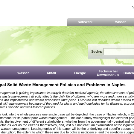
S
Netzwerk
Wissen
Suche:
Technischer
Wasser
Abfall
Energie
Boden,
Umweltschutz
pal Solid Waste Management Policies and Problems in Naples
agement is gaining importance in today’s decision-makers’ agenda; the effectiveness of polit
n waste management directly affects the daily life of citizens, who are more and more sensiti
ns are implemented and waste processes take place. Over the last decades waste started t
d with management because of the need for plans and methodologies for its disposal; a proc
ires specific and well-tailored policies.
to look into the whole process
one single case will be depicted: the case of Naples which, in 2
infamous
for its patent poor waste management. This case study will highlight the different
pha
le, the involvement of different stakeholders, whether from the governmental
- central and lo
ector, as well as the citizens themselves,
and, last but not least, an examination of the legal 
ng waste management.
Leading topics of this paper will be the underlying and specific causes 
 disruption; the extent to which these are due to political negligence; and the
solutions sugges