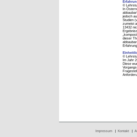
Erfahrun
© Lehrstu
In Österr
abbaubar
jedoch au
Studien (
zumeist a
13432 nic
Ergebniss
„komposti
dieser Th
abbaubare
Erfahrung
Einheitl
© Lehrstu
Im Jahr 2
Diese wur
Vorgangs-
Fragestel
Anforderu
Impressum
|
Kontakt
|
A