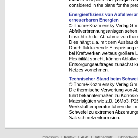
considered in the plans for the pre
Energieeffizienz von Abfallver
erneuerbaren Energien
© Thomé-Kozmiensky Verlag Gmb
Abfallverbrennungsanlagen sehen
hinsichtlich der Abnahme von therm
Dies hängt u.a. mit dem Ausbau 
Durch fluktuierende Einspeisung 
bei Kraftwerken weitaus größere 
Flexibilität spricht, können Abfa
Entsorgungsauftrages zunächst ke
Netzes vornehmen.
Technischer Stand beim Schwei
© Thomé-Kozmiensky Verlag Gmb
Die thermische Verwertung von Abf
führt bekanntermaßen zu Korrosi
Materialgüten wie z.B. 16Mo3, P
Werkstofftemperatur führen die im
Schwefel zu extremen Abzehrunge
Salzschmelzenkorrosion.
Impressum
|
Kontakt
|
AGB
|
Datenschutz
|
Bildnachweis