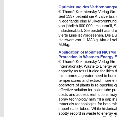
Optimierung des Verbrennungsv
© Thomé-Kozmiensky Verlag Gmb
Seit 1997 betreibt die Afvalverbra
Niederlande eine Müllverbrennung
von jährlich 600.000 t Hausmüll,
Industrieabfall. Sie besteht aus dr
vierte Linie ist vorgesehen. Die Du
Heizwert von 11 MJ/kg. Aktuell s
MJ/kg.
Application of Modified NiCrMo 
Protection in Waste-to-Energy 
© Thomé-Kozmiensky Verlag Gmb
Internationally, Waste to Energy a
capacity as fossil fueled facilities
this comes a greater need to burn
temperatures and extract more ener
operators of plants is re-opening o
effective solution for boiler tube 
costs and access restrictions may 
spray technology may fill a gap in 
materials technologies for both mi
superheater tubes. While historica
spotty record in waste to energy 