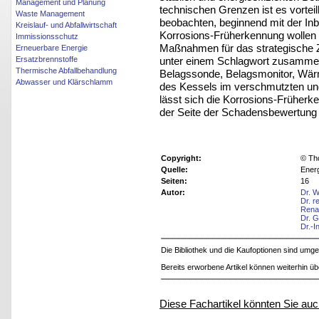
Management und Planung
technischen Grenzen ist es vorte
Waste Management
beobachten, beginnend mit der Inb
Kreislauf- und Abfallwirtschaft
Korrosions-Früherkennung wollen 
Immissionsschutz
Maßnahmen für das strategische Z
Erneuerbare Energie
unter einem Schlagwort zusammen
Ersatzbrennstoffe
Thermische Abfallbehandlung
Belagssonde, Belagsmonitor, Wär
Abwasser und Klärschlamm
des Kessels im verschmutzten und
lässt sich die Korrosions-Frühe
der Seite der Schadensbewertung a
Copyright:
© Th
Quelle:
Energ
Seiten:
16
Autor:
Dr. W
Dr. r
Rena
Dr. G
Dr.-I
Die Bibliothek und die Kaufoptionen sind um
Bereits erworbene Artikel können weiterhin ü
Diese Fachartikel könnten Sie auc