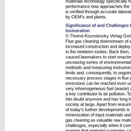
materials technology specifically 
performance now approaches the pe
is verified through accurate labor
by OEM’s and plants.
Significance of and Challenges
Incineration
© Thomé-Kozmiensky Verlag Gmb
Flue gas cleaning downstream of was
increased construction and deployme
in the nineteen-sixties. Back then
caused lawmakers to start enacting 
unceasing series of environmental 
methods and measuring instrumenta
limits and, consequently, to ongoi
necessary process stages in flue 
emissions can be reached even und
very inhomogeneous fuel (waste) a
a key contributor to air pollution. 
into doubt anymore and has long b
society at large. Apart from ensuri
of today’s further developments is
minimization of input materials an
gas cleaning as valuable raw mate
challenges, especially when it com
manner that potential synergies ca