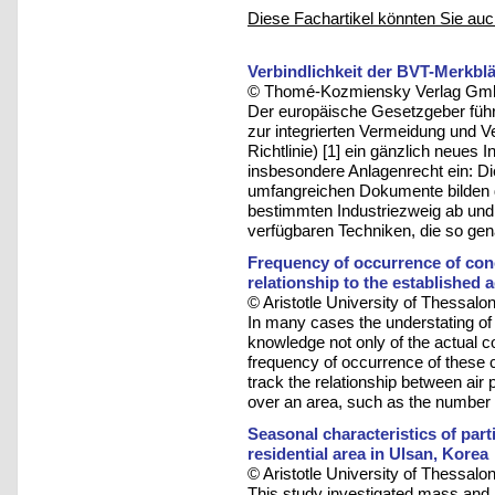
Diese Fachartikel könnten Sie auc
Verbindlichkeit der BVT-Merkbl
© Thomé-Kozmiensky Verlag Gmb
Der europäische Gesetzgeber führte
zur integrierten Vermeidung und
Richtlinie) [1] ein gänzlich neue
insbesondere Anlagenrecht ein: D
umfangreichen Dokumente bilden d
bestimmten Industriezweig ab und 
verfügbaren Techniken, die so ge
Frequency of occurrence of conce
relationship to the established a
© Aristotle University of Thessalon
In many cases the understating of a
knowledge not only of the actual con
frequency of occurrence of these c
track the relationship between air
over an area, such as the number o
Seasonal characteristics of part
residential area in Ulsan, Korea
© Aristotle University of Thessalon
This study investigated mass and 