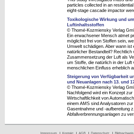
particles collected in an residenti
eight-stage cascade impactor were
Toxikologische Wirkung und u
Luftinhaltsstoffen
© Thomé-Kozmiensky Verlag Gmb
Ein erwachsener Mensch atmet pro 
möglichst frei von Stoffen sein, 
Umwelt schädigen. Aber wann ist ei
natürlicher Bestandteil? Rechtlich
Zusammensetzung der Luft als Ver
um Stoffe, die natürlich in der Lu
menschlichen Einfluss erheblich an
Steigerung von Verfügbarkeit un
und Neuanlagen nach 13. und 1
© Thomé-Kozmiensky Verlag Gmb
Nachfolgend wird ein Konzept zur 
Wirtschaftlichkeit von Automatis
einem AMS sind Analysatoren zur k
Gasentnahme und -aufbereitung z.
Abfallverbrennungsanlagen zu ver
Impressum
|
Kontakt
|
AGB
|
Datenschutz
|
Bildnachweis