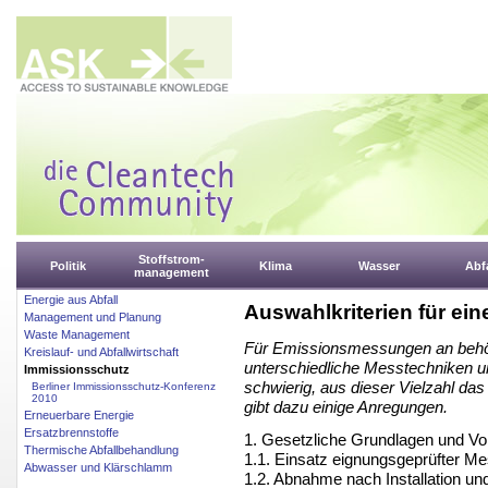
Stoffstrom-
Politik
Klima
Wasser
Abfa
management
Energie aus Abfall
Auswahlkriterien für ei
Management und Planung
Waste Management
Für Emissionsmessungen an behörd
Kreislauf- und Abfallwirtschaft
unterschiedliche Messtechniken un
Immissionsschutz
schwierig, aus dieser Vielzahl da
Berliner Immissionsschutz-Konferenz
2010
gibt dazu einige Anregungen.
Erneuerbare Energie
Ersatzbrennstoffe
1. Gesetzliche Grundlagen und V
Thermische Abfallbehandlung
1.1. Einsatz eignungsgeprüfter M
Abwasser und Klärschlamm
1.2. Abnahme nach Installation un