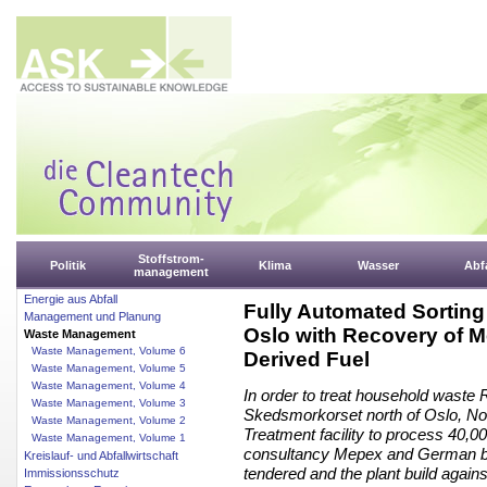
Stoffstrom-
Politik
Klima
Wasser
Abfa
management
Energie aus Abfall
Fully Automated Sorting 
Management und Planung
Oslo with Recovery of M
Waste Management
Waste Management, Volume 6
Derived Fuel
Waste Management, Volume 5
Waste Management, Volume 4
In order to treat household waste 
Waste Management, Volume 3
Skedsmorkorset north of Oslo, Nor
Waste Management, Volume 2
Treatment facility to process 40,0
Waste Management, Volume 1
consultancy Mepex and German ba
Kreislauf- und Abfallwirtschaft
tendered and the plant build against
Immissionsschutz