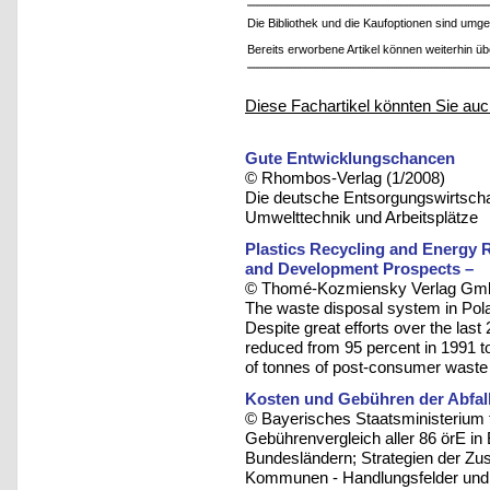
Die Bibliothek und die Kaufoptionen sind um
Bereits erworbene Artikel können weiterhin ü
Diese Fachartikel könnten Sie auc
Gute Entwicklungschancen
© Rhombos-Verlag (1/2008)
Die deutsche Entsorgungswirtschaft
Umwelttechnik und Arbeitsplätze
Plastics Recycling and Energy R
and Development Prospects –
© Thomé-Kozmiensky Verlag Gmb
The waste disposal system in Pola
Despite great efforts over the last
reduced from 95 percent in 1991 to 
of tonnes of post-consumer waste c
Kosten und Gebühren der Abfall
© Bayerisches Staatsministerium 
Gebührenvergleich aller 86 örE in
Bundesländern; Strategien der Zu
Kommunen - Handlungsfelder und 