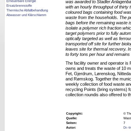
Erneuerbare Energie
was awarded to Stadler Anlagenbau 
Ersatzbrennstoffe
with an hourly throughput of thirty
Thermische Abfallbehandlung
coloured bags containing food wast
Abwasser und Klärschlamm
waste from the households. The p
bags before the remaining waste i
isolate a polymer rich fraction whi
target polymers prior to fully auto
optically targeted as well as ferro
transported off site for further bi
leaves site for thermal recovery. 
to forty tons per hour and remains 
The facility owner and operator is
owns and treats the waste of 10 m
Fet, Gjerdrum, Lørenskog, Nitte
and Rømskog. Together the municip
weekly collection of food waste an
recycling Points (bring systems) f
collection roundis also offered to t
Copyright:
© Th
Quelle:
Wast
Seiten:
7
Autor:
Dr.-I