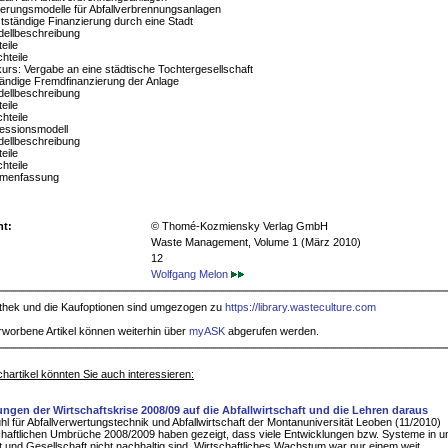
ierungsmodelle für Abfallverbrennungsanlagen
stständige Finanzierung durch eine Stadt
dellbeschreibung
teile
hteile
kurs: Vergabe an eine städtische Tochtergesellschaft
ständige Fremdfinanzierung der Anlage
dellbeschreibung
teile
hteile
zessionsmodell
dellbeschreibung
teile
hteile
mmenfassung
ht:
© Thomé-Kozmiensky Verlag GmbH
Waste Management, Volume 1 (März 2010)
12
Wolfgang Melon
iothek und die Kaufoptionen sind umgezogen zu
https://library.wasteculture.com
rworbene Artikel können weiterhin über
myASK
abgerufen werden.
hartikel könnten Sie auch interessieren:
ngen der Wirtschaftskrise 2008/09 auf die Abfallwirtschaft und die Lehren daraus
hl für Abfallverwertungstechnik und Abfallwirtschaft der Montanuniversität Leoben (11/2010)
chaftlichen Umbrüche 2008/2009 haben gezeigt, dass viele Entwicklungen bzw. Systeme in u
t und Gesellschaft nicht nachhaltig sind. Wirtschaftliches Wachstum war nur einem weit