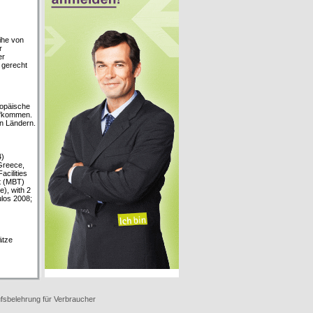
ihe von
r
er
 gerecht
ropäische
aufkommen.
en Ländern.
4)
Greece,
acilities
t (MBT)
e), with 2
ulos 2008;
ätze
fsbelehrung für Verbraucher