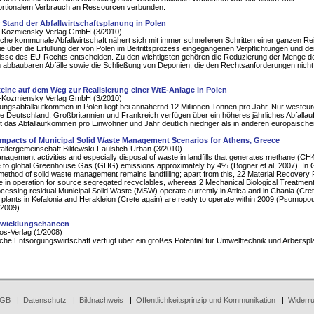
ortionalem Verbrauch an Ressourcen verbunden.
r Stand der Abfallwirtschaftsplanung in Polen
Kozmiensky Verlag GmbH (3/2010)
sche kommunale Abfallwirtschaft nähert sich mit immer schnelleren Schritten einer ganzen Re
die über die Erfüllung der von Polen im Beitrittsprozess eingegangenen Verpflichtungen und de
isse des EU-Rechts entscheiden. Zu den wichtigsten gehören die Reduzierung der Menge d
h abbaubaren Abfälle sowie die Schließung von Deponien, die den Rechtsanforderungen nicht
teine auf dem Weg zur Realisierung einer WtE-Anlage in Polen
Kozmiensky Verlag GmbH (3/2010)
ungsabfallaufkommen in Polen liegt bei annähernd 12 Millionen Tonnen pro Jahr. Nur westeu
e Deutschland, Großbritannien und Frankreich verfügen über ein höheres jährliches Abfall
t das Abfallaufkommen pro Einwohner und Jahr deutlich niedriger als in anderen europäisch
Impacts of Municipal Solid Waste Management Scenarios for Athens, Greece
altergemeinschaft Bilitewski-Faulstich-Urban (3/2010)
agement activities and especially disposal of waste in landfills that generates methane (CH
e to global Greenhouse Gas (GHG) emissions approximately by 4% (Bogner et al, 2007). In 
method of solid waste management remains landfilling; apart from this, 22 Material Recovery F
 in operation for source segregated recyclables, whereas 2 Mechanical Biological Treatmen
ocessing residual Municipal Solid Waste (MSW) operate currently in Attica and in Chania (Cret
lants in Kefalonia and Herakleion (Crete again) are ready to operate within 2009 (Psomopo
2009).
twicklungschancen
s-Verlag (1/2008)
che Entsorgungswirtschaft verfügt über ein großes Potential für Umwelttechnik und Arbeitspl
GB
|
Datenschutz
|
Bildnachweis
|
Öffentlichkeitsprinzip und Kommunikation
|
Widerru