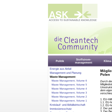
Stoffstrom-
Politik
Klima
management
Energie aus Abfall
Möglic
Management und Planung
Polen
Waste Management
Waste Management, Volume 6
Durch den
Mitglieds
Waste Management, Volume 5
Umstruktu
Waste Management, Volume 4
dem eigent
Waste Management, Volume 3
verschied
Waste Management, Volume 2
1. EU-Hilf
Waste Management, Volume 1
1.1. EU-Mi
Kreislauf- und Abfallwirtschaft
1.2. EU-M
2. Der po
Immissionsschutz
3. Der Be