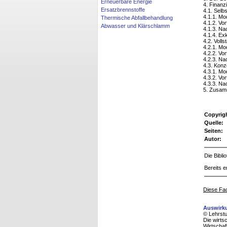
Erneuerbare Energie
4. Finanz
Ersatzbrennstoffe
4.1. Selb
4.1.1. Mo
Thermische Abfallbehandlung
4.1.2. Vor
Abwasser und Klärschlamm
4.1.3. Nac
4.1.4. Ex
4.2. Voll
4.2.1. Mo
4.2.2. Vor
4.2.3. Nac
4.3. Kon
4.3.1. Mo
4.3.2. Vor
4.3.3. Nac
5. Zusa
Copyrig
Quelle:
Seiten:
Autor:
Die Bibl
Bereits e
Diese Fac
Auswirku
© Lehrstu
Die wirts
Wirtschaf