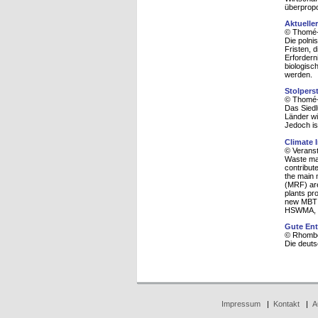
überprop
Aktuelle
© Thomé-
Die polni
Fristen, 
Erfordern
biologisc
werden.
Stolpers
© Thomé-
Das Siedl
Länder wi
Jedoch is
Climate 
© Veranst
Waste man
contribut
the main 
(MRF) are
plants pr
new MBT p
HSWMA, 
Gute En
© Rhombo
Die deuts
Impressum
|
Kontakt
|
A