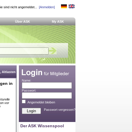
ie sind nicht angemeldet...
[Anmelden]
Über ASK
My ASK
 Altlasten
Name:
gen in
Passwort:
turelle
Angemeldet bleiben
on vor
e
Passwort vergessen?
Der ASK Wissenspool