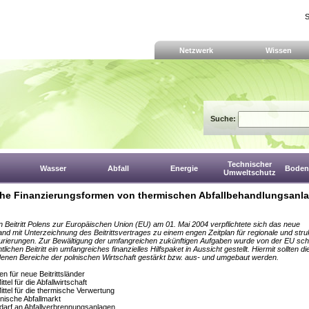
S
Netzwerk
Wissen
Suche:
Technischer
Wasser
Abfall
Energie
Boden,
Umweltschutz
he Finanzierungsformen von thermischen Abfallbehandlungsanla
 Beitritt Polens zur Europäischen Union (EU) am 01. Mai 2004 verpflichtete sich das neue
land mit Unterzeichnung des Beitrittsvertrages zu einem engen Zeitplan für regionale und struk
rierungen. Zur Bewältigung der umfangreichen zukünftigen Aufgaben wurde von der EU sch
lichen Beitritt ein umfangreiches finanzielles Hilfspaket in Aussicht gestellt. Hiermit sollten di
enen Bereiche der polnischen Wirtschaft gestärkt bzw. aus- und umgebaut werden.
en für neue Beitrittsländer
ttel für die Abfallwirtschaft
ittel für die thermische Verwertung
lnische Abfallmarkt
darf an Abfallverbrennungsanlagen