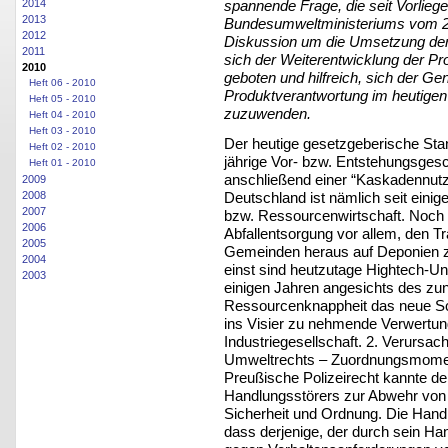
2014
spannende Frage, die seit Vorlieg
2013
Bundesumweltministeriums vom 23
2012
Diskussion um die Umsetzung der 
2011
sich der Weiterentwicklung der P
2010
geboten und hilfreich, sich der Ge
Heft 06 - 2010
Produktverantwortung im heutigen 
Heft 05 - 2010
zuzuwenden.
Heft 04 - 2010
Heft 03 - 2010
Der heutige gesetzgeberische Stan
Heft 02 - 2010
jährige Vor- bzw. Entstehungsgesc
Heft 01 - 2010
anschließend einer “Kaskadennutz
2009
Deutschland ist nämlich seit eini
2008
2007
bzw. Ressourcenwirtschaft. Noch 
2006
Abfallentsorgung vor allem, den T
2005
Gemeinden heraus auf Deponien zu
2004
einst sind heutzutage Hightech-Un
2003
einigen Jahren angesichts des z
Ressourcenknappheit das neue Sch
ins Visier zu nehmende Verwertun
Industriegesellschaft. 2. Verursac
Umweltrechts – Zuordnungsmomen
Preußische Polizeirecht kannte de
Handlungsstörers zur Abwehr von 
Sicherheit und Ordnung. Die Han
dass derjenige, der durch sein Ha