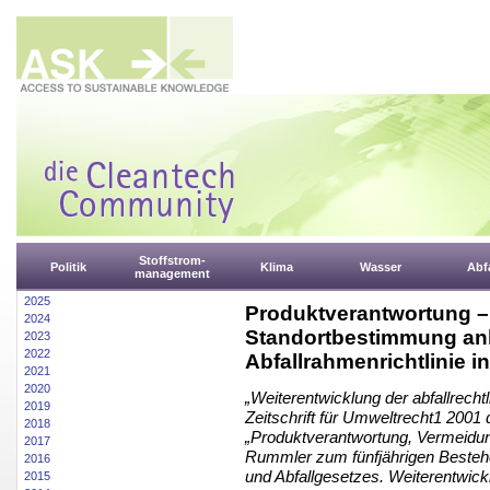
Stoffstrom-
Politik
Klima
Wasser
Abfa
management
2025
Produktverantwortung –
2024
Standortbestimmung anl
2023
2022
Abfallrahmenrichtlinie 
2021
2020
„Weiterentwicklung der abfallrechtl
2019
Zeitschrift für Umweltrecht1 2001 
2018
„Produktverantwortung, Vermeidun
2017
Rummler zum fünfjährigen Bestehe
2016
und Abfallgesetzes. Weiterentwick
2015