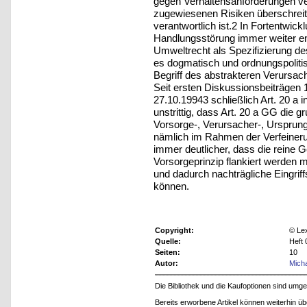
gegen Verhaltensanforderungen ve
zugewiesenen Risiken überschreite
verantwortlich ist.2 In Fortentwic
Handlungsstörung immer weiter en
Umweltrecht als Spezifizierung d
es dogmatisch und ordnungspoliti
Begriff des abstrakteren Verursac
Seit ersten Diskussionsbeiträge
27.10.19943 schließlich Art. 20 a i
unstrittig, dass Art. 20 a GG die
Vorsorge-, Verursacher-, Ursprung
nämlich im Rahmen der Verfeiner
immer deutlicher, dass die rein
Vorsorgeprinzip flankiert werden
und dadurch nachträgliche Eingrif
können.
Copyright:
© Le
Quelle:
Heft
Seiten:
10
Autor:
Mich
Die Bibliothek und die Kaufoptionen sind um
Bereits erworbene Artikel können weiterhin ü