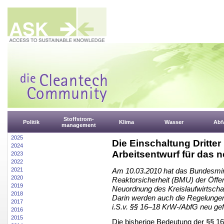
Stoffstrom-
Politik
Klima
Wasser
Abfa
management
2025
Die Einschaltung Dritte
2024
Arbeitsentwurf für das n
2023
2022
2021
Am 10.03.2010 hat das Bundesmin
2020
Reaktorsicherheit (BMU) der Öffen
2019
Neuordnung des Kreislaufwirtschaf
2018
Darin werden auch die Regelungen 
2017
i.S.v. §§ 16–18 KrW-/AbfG neu gef
2016
2015
Die bisherige Bedeutung der §§ 16