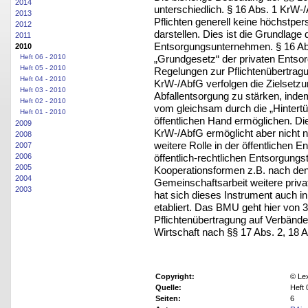
2014
unterschiedlich. § 16 Abs. 1 KrW-/
2013
Pflichten generell keine höchstper
2012
darstellen. Dies ist die Grundlage 
2011
Entsorgungsunternehmen. § 16 Abs
2010
„Grundgesetz“ der privaten Entsor
Heft 06 - 2010
Heft 05 - 2010
Regelungen zur Pflichtenübertragu
Heft 04 - 2010
KrW-/AbfG verfolgen die Zielsetzun
Heft 03 - 2010
Abfallentsorgung zu stärken, ind
Heft 02 - 2010
vom gleichsam durch die „Hintert
Heft 01 - 2010
öffentlichen Hand ermöglichen. Die
2009
KrW-/AbfG ermöglicht aber nicht n
2008
weitere Rolle in der öffentlichen 
2007
öffentlich-rechtlichen Entsorgungs
2006
2005
Kooperationsformen z.B. nach de
2004
Gemeinschaftsarbeit weitere priv
2003
hat sich dieses Instrument auch i
etabliert. Das BMU geht hier von 3
Pflichtenübertragung auf Verbänd
Wirtschaft nach §§ 17 Abs. 2, 18 
Copyright:
© Le
Quelle:
Heft 
Seiten:
6