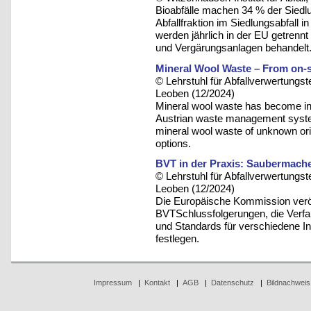
Bioabfälle machen 34 % der Siedlu
Abfallfraktion im Siedlungsabfall 
werden jährlich in der EU getrenn
und Vergärungsanlagen behandelt
Mineral Wool Waste – From on-si
© Lehrstuhl für Abfallverwertungst
Leoben (12/2024)
Mineral wool waste has become inc
Austrian waste management system.
mineral wool waste of unknown origi
options.
BVT in der Praxis: Saubermache
© Lehrstuhl für Abfallverwertungst
Leoben (12/2024)
Die Europäische Kommission veröf
BVTSchlussfolgerungen, die Verfah
und Standards für verschiedene Ind
festlegen.
Impressum
|
Kontakt
|
AGB
|
Datenschutz
|
Bildnachweis