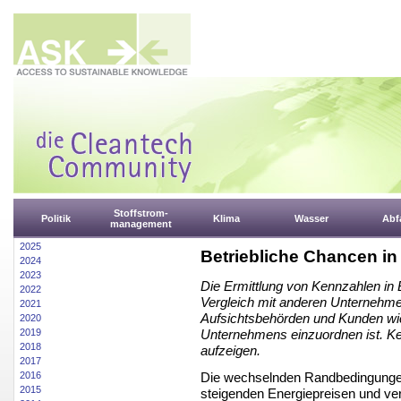
Stoffstrom-
Politik
Klima
Wasser
Abfa
management
2025
Betriebliche Chancen i
2024
2023
Die Ermittlung von Kennzahlen in
2022
Vergleich mit anderen Unternehmen
2021
Aufsichtsbehörden und Kunden wich
2020
2019
Unternehmens einzuordnen ist. Ke
2018
aufzeigen.
2017
Die wechselnden Randbedingungen
2016
2015
steigenden Energiepreisen und ver