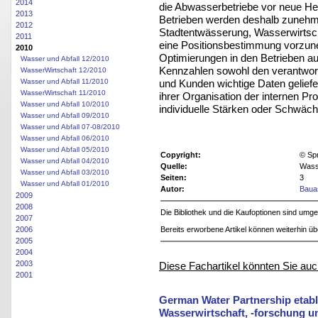
2014
die Abwasserbetriebe vor neue He
2013
Betrieben werden deshalb zunehm
2012
Stadtentwässerung, Wasserwirtsch
2011
eine Positionsbestimmung vorzune
2010
Optimierungen in den Betrieben a
Wasser und Abfall 12/2010
Kennzahlen sowohl den verantwortl
WasserWirtschaft 12/2010
und Kunden wichtige Daten geliefer
Wasser und Abfall 11/2010
WasserWirtschaft 11/2010
ihrer Organisation der internen P
Wasser und Abfall 10/2010
individuelle Stärken oder Schwäc
Wasser und Abfall 09/2010
Wasser und Abfall 07-08/2010
Wasser und Abfall 06/2010
Wasser und Abfall 05/2010
Copyright:
© Sp
Wasser und Abfall 04/2010
Quelle:
Wasse
Wasser und Abfall 03/2010
Seiten:
3
Wasser und Abfall 01/2010
Autor:
Bauas
2009
2008
Die Bibliothek und die Kaufoptionen sind um
2007
2006
Bereits erworbene Artikel können weiterhin ü
2005
2004
2003
Diese Fachartikel könnten Sie auc
2001
German Water Partnership etabl
Wasserwirtschaft, -forschung un