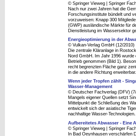
© Springer Vieweg | Springer F
Nach nur zwei Jahren hat die Geme
Forschungsinstitute bündelt und ve
vorzuweisen: Knapp 300 Mitgliede
(GWP) ausländische Märkte für de
Dienstleistung im Wassersektor g
Energieoptimierung in der Abw
© Vulkan-Verlag GmbH (12/2010)
Die zentrale Kläranlage in Rostoc
Nord GmbH. Im Jahr 1996 wurde di
Betrieb genommen (Bild 1). Besond
recht begrenzten Fläche ganz zentr
in die andere Richtung erweiterbar
Wenn jeder Tropfen zählt - Sing
Wasser-Management
© Deutscher Fachverlag (DFV) (7
Mangels eigener Quellen setzt Sing
Mittelpunkt die Schließung des W
entwickelt sich der asiatische Tig
nachhaltige Wasser-Technologien.
Aufbereitetes Abwasser - Eine
© Springer Vieweg | Springer F
In Bad Oeynhausen verschärfen D