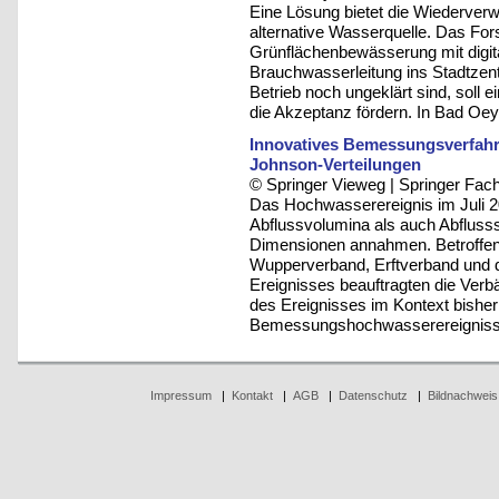
Eine Lösung bietet die Wiederver
alternative Wasserquelle. Das For
Grünflächenbewässerung mit digital
Brauchwasserleitung ins Stadtzen
Betrieb noch ungeklärt sind, soll 
die Akzeptanz fördern. In Bad Oeyn
Innovatives Bemessungsverfahr
Johnson-Verteilungen
© Springer Vieweg | Springer F
Das Hochwasserereignis im Juli 2
Abflussvolumina als auch Abflusss
Dimensionen annahmen. Betroffen
Wupperverband, Erftverband und 
Ereignisses beauftragten die Ve
des Ereignisses im Kontext bisher
Bemessungshochwasserereigniss
Impressum
|
Kontakt
|
AGB
|
Datenschutz
|
Bildnachweis