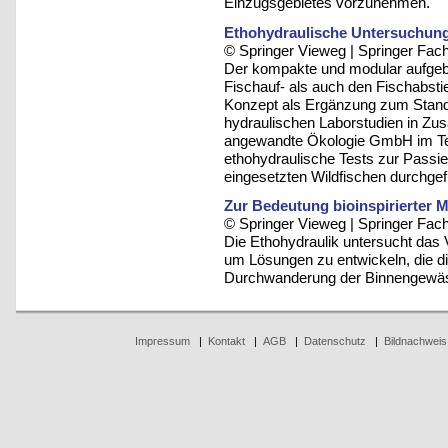
Einzugsgebietes vorzunehmen.
Ethohydraulische Untersuchung
© Springer Vieweg | Springer F
Der kompakte und modular aufgeb
Fischauf- als auch den Fischabs
Konzept als Ergänzung zum Stand
hydraulischen Laborstudien in Zus
angewandte Ökologie GmbH im T
ethohydraulische Tests zur Passi
eingesetzten Wildfischen durchgef
Zur Bedeutung bioinspirierter M
© Springer Vieweg | Springer F
Die Ethohydraulik untersucht das
um Lösungen zu entwickeln, die d
Durchwanderung der Binnengewäs
Impressum
|
Kontakt
|
AGB
|
Datenschutz
|
Bildnachweis