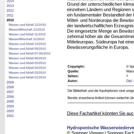
2014
Grund der unterschiedlichen klimat
2013
einzelnen Ländern und Regionen s
2012
ein fundamentaler Bestandteil der 
2011
Mittel- und Nordeuropa die Bewäs
2010
der landwirtschaftlichen Erzeugni
Wasser und Abfall 12/2010
WasserWirtschaft 12/2010
Die eingesetzte Menge an Bewässe
Wasser und Abfall 11/2010
zehnmal höher als die Gesamtmeng
WasserWirtschaft 11/2010
Mitteleuropas. Südeuropa hat eine
Wasser und Abfall 10/2010
Bewässerungsfläche in Europa.
Wasser und Abfall 09/2010
Wasser und Abfall 07-08/2010
Wasser und Abfall 06/2010
Wasser und Abfall 05/2010
Copyright:
© Sp
Wasser und Abfall 04/2010
Quelle:
Wasse
Wasser und Abfall 03/2010
Seiten:
7
Wasser und Abfall 01/2010
Autor:
Dipl.
2009
2008
Die Bibliothek und die Kaufoptionen sind um
2007
2006
Bereits erworbene Artikel können weiterhin ü
2005
2004
2003
Diese Fachartikel könnten Sie auc
2001
Hydroponische Wasserwiederve
© Springer Vieweg | Springer F