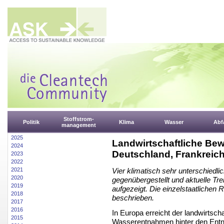
Stoffstrom-
Politik
Klima
Wasser
Abfa
management
2025
Landwirtschaftliche Be
2024
Deutschland, Frankreic
2023
2022
2021
Vier klimatisch sehr unterschiedl
2020
gegenübergestellt und aktuelle Tr
2019
aufgezeigt. Die einzelstaatliche
2018
beschrieben.
2017
2016
In Europa erreicht der landwirtsch
2015
Wasserentnahmen hinter den Entn