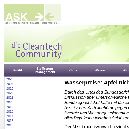
Stoffstrom-
Politik
Klima
Wasser
Abfa
management
2025
Wasserpreise: Äpfel nich
2024
2023
Durch das Urteil des Bundesgerich
2022
Diskussion über unterschiedliche
2021
Bundesgerichtshof hatte mit diese
2020
2019
hessischen Kartellbehörde gegen 
2018
Energie und Wassergesellschaft mb
2017
allerdings keine falschen Schlüs
2016
2015
Der Missbrauchsvorwurf bezieht s