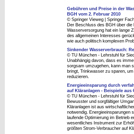
Gebühren und Preise in der Wa
BGH vom 2. Februar 2010
© Springer Vieweg | Springer F
Der Beschluss des BGH über die ka
Wasserversorgung hat ein lange Z
des allgemeinen Interesses gerückt
wie auch politisch komplexen Prob
Sinkender Wasserverbrauch: Re
© TU München - Lehrstuhl für Sie
Unabhängig davon, dass es immer s
sorgsam umzugehen, kann man sich
bringt, Trinkwasser zu sparen, u
reduzieren.
Energieeinsparung durch verfah
auf Kläranlagen - Beispiele aus 
© TU München - Lehrstuhl für Sie
Bewusster und sorgfältiger Umgang
Kläranlagen ist aus wirtschaftlic
notwendig. Energieeinsparungen s
laufende Optimierung im Betrieb er
wesentliches Instrument zur Erhöh
größten Strom-Verbraucher auf Klä