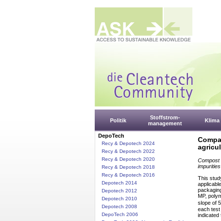
Stoffstrom-
Politik
Klima
management
DepoTech
Compar
Recy & Depotech 2024
agricu
Recy & Depotech 2022
Recy & Depotech 2020
Compost is
impurities
Recy & Depotech 2018
Recy & Depotech 2016
This stud
Depotech 2014
applicabl
packaging
Depotech 2012
MP, polym
Depotech 2010
slope of 5
Depotech 2008
each test
DepoTech 2006
indicated