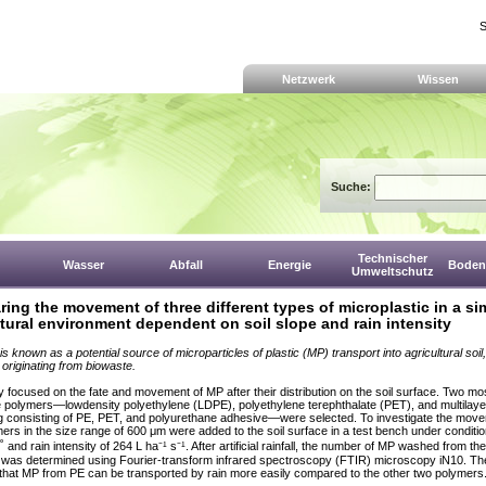
S
Netzwerk
Wissen
Suche:
Technischer
Wasser
Abfall
Energie
Boden,
Umweltschutz
ing the movement of three different types of microplastic in a si
ltural environment dependent on soil slope and rain intensity
 known as a potential source of microparticles of plastic (MP) transport into agricultural soil,
 originating from biowaste.
y focused on the fate and movement of MP after their distribution on the soil surface. Two mo
e polymers—lowdensity polyethylene (LDPE), polyethylene terephthalate (PET), and multilay
 consisting of PE, PET, and polyurethane adhesive—were selected. To investigate the move
ers in the size range of 600 μm were added to the soil surface in a test bench under condition
˚ and rain intensity of 264 L ha⁻¹ s⁻¹. After artificial rainfall, the number of MP washed from the 
 was determined using Fourier-transform infrared spectroscopy (FTIR) microscopy iN10. The
 that MP from PE can be transported by rain more easily compared to the other two polymers