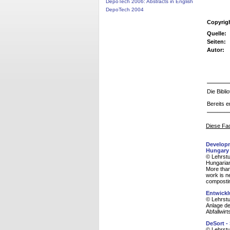
DepoTech 2006: Abstracts in English
DepoTech 2004
Copyrig
Quelle:
Seiten:
Autor:
Die Bibl
Bereits e
Diese Fac
Developm
Hungary
© Lehrstu
Hungaria
More than
work is n
composti
Entwickl
© Lehrstu
Anlage de
Abfallwir
DeSort -
© Lehrstu