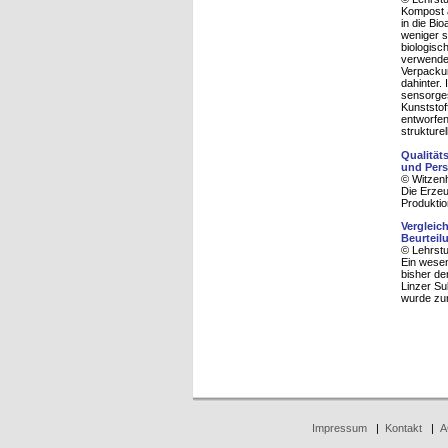
Kompost a
in die Bi
weniger s
biologisc
verwendet
Verpackun
dahinter.
sensorges
Kunststof
entworfen
strukturel
Qualität
und Pers
© Witzenh
Die Erzeu
Produktio
Vergleic
Beurteil
© Lehrstu
Ein wesen
bisher de
Linzer Su
wurde zur
Impressum
|
Kontakt
|
A