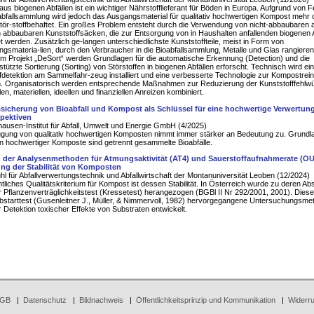
us biogenen Abfällen ist ein wichtiger Nährstofflieferant für Böden in Europa. Aufgrund von 
oabfallsammlung wird jedoch das Ausgangsmaterial für qualitativ hochwertigen Kompost mehr 
tör-stoffbehaftet. Ein großes Problem entsteht durch die Verwendung von nicht-abbaubaren 
h abbaubaren Kunststoffsäcken, die zur Entsorgung von in Haushalten anfallenden biogenen A
 werden. Zusätzlich ge-langen unterschiedlichste Kunststoffteile, meist in Form von
gsmateria-lien, durch den Verbraucher in die Bioabfallsammlung, Metalle und Glas rangieren
 Im Projekt „DeSort“ werden Grundlagen für die automatische Erkennung (Detection) und die
tützte Sortierung (Sorting) von Störstoffen in biogenen Abfällen erforscht. Technisch wird ei
fdetektion am Sammelfahr-zeug installiert und eine verbesserte Technologie zur Kompostrei
. Organisatorisch werden entsprechende Maßnahmen zur Reduzierung der Kunststofffehlwü
len, materiellen, ideellen und finanziellen Anreizen kombiniert.
ssicherung von Bioabfall und Kompost als Schlüssel für eine hochwertige Verwertun
pektiven
ausen-Institut für Abfall, Umwelt und Energie GmbH (4/2025)
gung von qualitativ hochwertigen Komposten nimmt immer stärker an Bedeutung zu. Grundla
n hochwertiger Komposte sind getrennt gesammelte Bioabfälle.
h der Analysenmethoden für Atmungsaktivität (AT4) und Sauerstoffaufnahmerate (OU
ung der Stabilität von Komposten
hl für Abfallverwertungstechnik und Abfallwirtschaft der Montanuniversität Leoben (12/2024)
tliches Qualitätskriterium für Kompost ist dessen Stabilität. In Österreich wurde zu deren A
r Pflanzenverträglichkeitstest (Kressetest) herangezogen (BGBl II Nr 292/2001, 2001). Dies
bstarttest (Gusenleitner J., Müller, & Nimmervoll, 1982) hervorgegangene Untersuchungsme
 Detektion toxischer Effekte von Substraten entwickelt.
GB
|
Datenschutz
|
Bildnachweis
|
Öffentlichkeitsprinzip und Kommunikation
|
Widerru