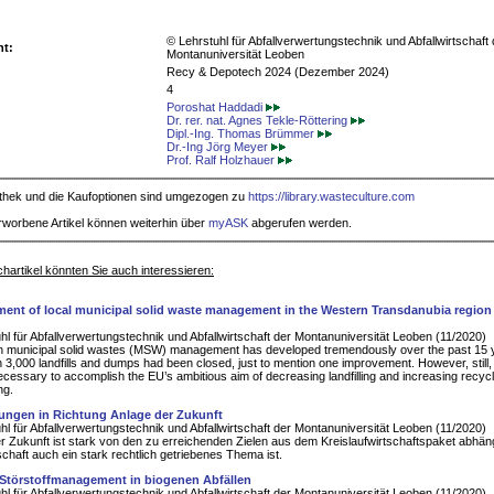
© Lehrstuhl für Abfallverwertungstechnik und Abfallwirtschaft 
ht:
Montanuniversität Leoben
Recy & Depotech 2024 (Dezember 2024)
4
Poroshat Haddadi
Dr. rer. nat. Agnes Tekle-Röttering
Dipl.-Ing. Thomas Brümmer
Dr.-Ing Jörg Meyer
Prof. Ralf Holzhauer
iothek und die Kaufoptionen sind umgezogen zu
https://library.wasteculture.com
rworbene Artikel können weiterhin über
myASK
abgerufen werden.
hartikel könnten Sie auch interessieren:
ent of local municipal solid waste management in the Western Transdanubia region
hl für Abfallverwertungstechnik und Abfallwirtschaft der Montanuniversität Leoben (11/2020)
n municipal solid wastes (MSW) management has developed tremendously over the past 15 
 3,000 landfills and dumps had been closed, just to mention one improvement. However, still, 
ecessary to accomplish the EU’s ambitious aim of decreasing landfilling and increasing recyc
ng.
ungen in Richtung Anlage der Zukunft
hl für Abfallverwertungstechnik und Abfallwirtschaft der Montanuniversität Leoben (11/2020)
r Zukunft ist stark von den zu erreichenden Zielen aus dem Kreislaufwirtschaftspaket abhäng
tschaft auch ein stark rechtlich getriebenes Thema ist.
 Störstoffmanagement in biogenen Abfällen
hl für Abfallverwertungstechnik und Abfallwirtschaft der Montanuniversität Leoben (11/2020)