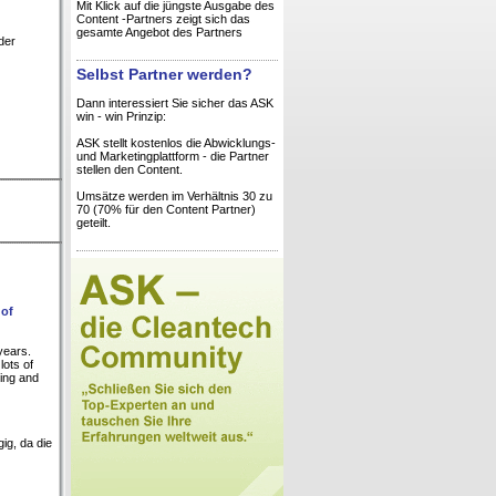
Mit Klick auf die jüngste Ausgabe des
Content -Partners zeigt sich das
gesamte Angebot des Partners
der
Selbst Partner werden?
Dann interessiert Sie sicher das ASK
win - win Prinzip:
ASK stellt kostenlos die Abwicklungs-
und Marketingplattform - die Partner
stellen den Content.
Umsätze werden im Verhältnis 30 zu
70 (70% für den Content Partner)
geteilt.
 of
years.
lots of
ling and
ig, da die