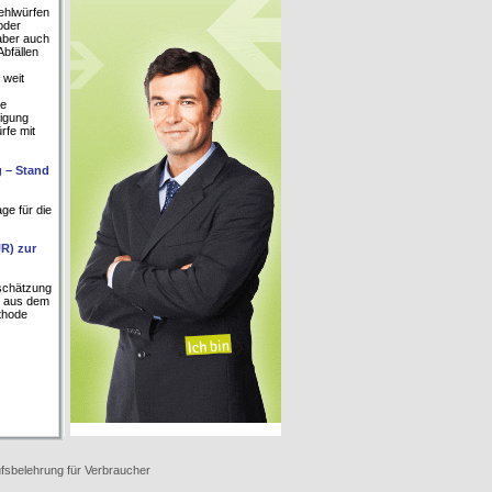
Fehlwürfen
oder
aber auch
bfällen
 weit
ne
nigung
rfe mit
g – Stand
ge für die
R) zur
bschätzung
e aus dem
thode
fsbelehrung für Verbraucher