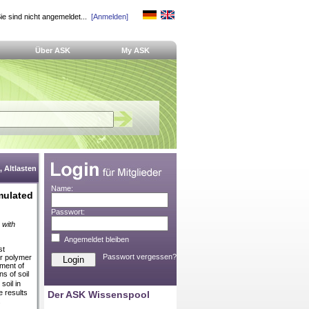
ie sind nicht angemeldet...
[Anmelden]
Über ASK
My ASK
 Altlasten
Name:
mulated
Passwort:
 with
Angemeldet bleiben
st
Passwort vergessen?
er polymer
ment of
s of soil
soil in
 results
Der ASK Wissenspool
.