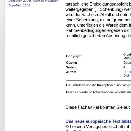
DepoTech 2006: Abstracts in English
tatsächliche Entledigungsabsicht 
DepoTech 2004
weitergegeben (= Schenkung) werd
wird die Sache zu Abfall und unterl
einer Schenkung, die aufgrund b
kann, unterliegen die Waren dem f
Rahmenbedingungen ergeben sich 
rechtlich gesicherten Ausübung der
© Leh
Copyright:
Mont
Quelle:
Depo
Seiten:
4
Autor:
DI E
Dipl.
Die Bibliothek und die Kaufoptionen sind um
Bereits erworbene Artikel können weiterhin ü
Diese Fachartikel könnten Sie auc
Das neue europäische Textilabfa
© Lexxion Verlagsgesellschaft mb