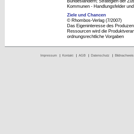
Bundesländern; Strategien der Zu
Kommunen - Handlungsfelder und 
Ziele und Chancen
© Rhombos-Verlag (7/2007)
Das Eigeninteresse des Produzente
Ressourcen wird die Produktveran
ordnungsrechtliche Vorgaben
Impressum
|
Kontakt
|
AGB
|
Datenschutz
|
Bildnachweis