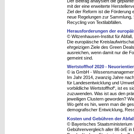
Der Beitrag analysiert die geplant
mit der eine erweiterte Herstellerv
Ziel der Reform ist die Förderung ei
neue Regelungen zur Sammlung, 
Recycling von Textilabfällen.
Herausforderungen der europäis
© Witzenhausen-Institut für Abfa
Die europäische Kreislaufwirtsch
ehrgeizigen Ziele des Green Deals
ausreichen, wenn damit nur die F
gemeint sind.
Wertstoffhof 2020 - Neuorientie
© ia GmbH - Wissensmanagement u
Im Jahr 2014, zwanzig Jahre nac
für Landesentwicklung und Umwelt
vorbildliche Wertstoffhof“, ist es
zuzuwenden. Was ist aus den prämi
jeweiligen Clustern geworden? Wie
Wo geht es hin, wenn man die ges
demografischer Entwicklung, Res
Kosten und Gebühren der Abfall
© Bayerisches Staatsministerium 
Gebührenvergleich aller 86 örE in