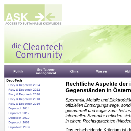
Stoffstrom-
Politik
Klima
Wasser
Abfa
management
DepoTech
Rechtliche Aspekte der
Recy & Depotech 2024
Gegenständen in Österr
Recy & Depotech 2022
Recy & Depotech 2020
Recy & Depotech 2018
Sperrmüll, Metalle und Elektro(alt
Recy & Depotech 2016
offiziellen Entsorgungswege, sond
Depotech 2014
gesammelt und sogar zum Teil ins 
Depotech 2012
informellen Sammler befinden sich
Depotech 2010
in einem Rechtsgutachten (Nieder
Depotech 2008
DepoTech 2006
Das entscheidende Kriterium ist der