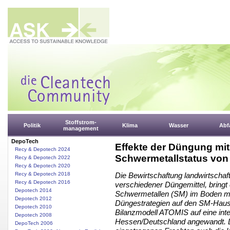
Stoffstrom-
Politik
Klima
Wasser
Abfa
management
DepoTech
Effekte der Düngung mi
Recy & Depotech 2024
Schwermetallstatus vo
Recy & Depotech 2022
Recy & Depotech 2020
Recy & Depotech 2018
Die Bewirtschaftung landwirtschaf
Recy & Depotech 2016
verschiedener Düngemittel, bringt 
Depotech 2014
Schwermetallen (SM) im Boden mit
Depotech 2012
Düngestrategien auf den SM-Haus
Depotech 2010
Bilanzmodell ATOMIS auf eine inte
Depotech 2008
Hessen/Deutschland angewandt. D
DepoTech 2006