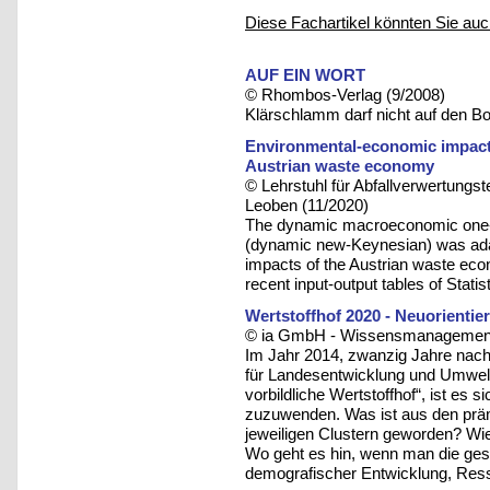
Diese Fachartikel könnten Sie auc
AUF EIN WORT
© Rhombos-Verlag (9/2008)
Klärschlamm darf nicht auf den B
Environmental-economic impact
Austrian waste economy
© Lehrstuhl für Abfallverwertungst
Leoben (11/2020)
The dynamic macroeconomic one-
(dynamic new-Keynesian) was ada
impacts of the Austrian waste econ
recent input-output tables of Statis
Wertstoffhof 2020 - Neuorientie
© ia GmbH - Wissensmanagement u
Im Jahr 2014, zwanzig Jahre nac
für Landesentwicklung und Umwelt
vorbildliche Wertstoffhof“, ist es
zuzuwenden. Was ist aus den prämi
jeweiligen Clustern geworden? Wie
Wo geht es hin, wenn man die ges
demografischer Entwicklung, Res