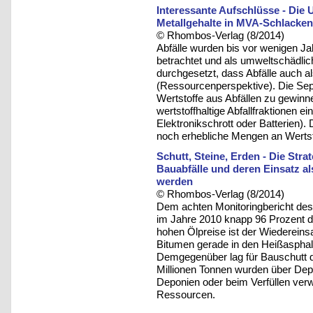
Interessante Aufschlüsse - Di
Metallgehalte in MVA-Schlacken 
© Rhombos-Verlag (8/2014)
Abfälle wurden bis vor wenigen J
betrachtet und als umweltschädlich
durchgesetzt, dass Abfälle auch a
(Ressourcenperspektive). Die Sepa
Wertstoffe aus Abfällen zu gewinn
wertstoffhaltige Abfallfraktionen e
Elektronikschrott oder Batterien
noch erhebliche Mengen an Wertst
Schutt, Steine, Erden - Die Stra
Bauabfälle und deren Einsatz a
werden
© Rhombos-Verlag (8/2014)
Dem achten Monitoringbericht des 
im Jahre 2010 knapp 96 Prozent d
hohen Ölpreise ist der Wiedereinsa
Bitumen gerade in den Heißasphalt
Demgegenüber lag für Bauschutt d
Millionen Tonnen wurden über Depo
Deponien oder beim Verfüllen ver
Ressourcen.