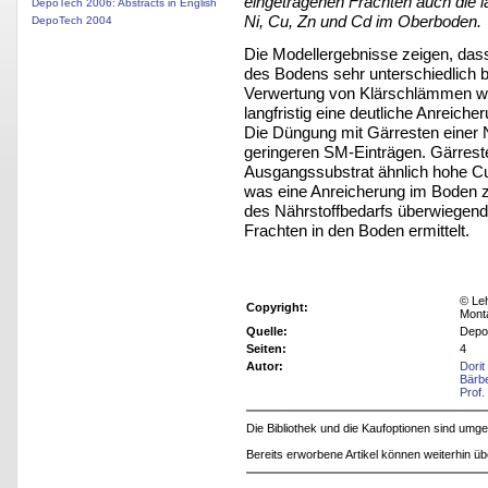
eingetragenen Frachten auch die l
DepoTech 2006: Abstracts in English
Ni, Cu, Zn und Cd im Oberboden.
DepoTech 2004
Die Modellergebnisse zeigen, da
des Bodens sehr unterschiedlich be
Verwertung von Klärschlämmen wi
langfristig eine deutliche Anreich
Die Düngung mit Gärresten einer
geringeren SM-Einträgen. Gärrest
Ausgangssubstrat ähnlich hohe C
was eine Anreicherung im Boden z
des Nährstoffbedarfs überwiegend
Frachten in den Boden ermittelt.
© Leh
Copyright:
Mont
Quelle:
Depo
Seiten:
4
Autor:
Dorit
Bärb
Prof.
Die Bibliothek und die Kaufoptionen sind um
Bereits erworbene Artikel können weiterhin ü