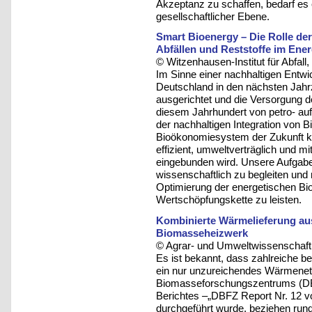
Akzeptanz zu schaffen, bedarf es e
gesellschaftlicher Ebene.
Smart Bioenergy – Die Rolle de
Abfällen und Reststoffe im Ener
© Witzenhausen-Institut für Abfa
Im Sinne einer nachhaltigen Entw
Deutschland in den nächsten Jahr
ausgerichtet und die Versorgung de
diesem Jahrhundert von petro- auf 
der nachhaltigen Integration von B
Bioökonomiesystem der Zukunft ka
effizient, umweltverträglich und 
eingebunden wird. Unsere Aufgabe i
wissenschaftlich zu begleiten und 
Optimierung der energetischen B
Wertschöpfungskette zu leisten.
Kombinierte Wärmelieferung au
Biomasseheizwerk
© Agrar- und Umweltwissenschaftli
Es ist bekannt, dass zahlreiche 
ein nur unzureichendes Wärmenet
Biomasseforschungszentrums (DB
Berichtes –„DBFZ Report Nr. 12 v
durchgeführt wurde, beziehen run