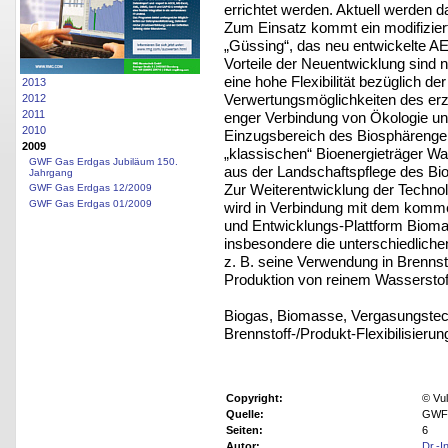
errichtet werden. Aktuell werden 
Zum Einsatz kommt ein modifizie
„Güssing“, das neu entwickelte A
Vorteile der Neuentwicklung sind
eine hohe Flexibilität bezüglich de
2013
Verwertungsmöglichkeiten des erz
2012
2011
enger Verbindung von Ökologie und
2010
Einzugsbereich des Biosphärengeb
2009
„klassischen“ Bioenergieträger Wal
GWF Gas Erdgas Jubiläum 150.
aus der Landschaftspflege des Bio
Jahrgang
Zur Weiterentwicklung der Technol
GWF Gas Erdgas 12/2009
GWF Gas Erdgas 01/2009
wird in Verbindung mit dem kommer
und Entwicklungs-Plattform Biomas
insbesondere die unterschiedlich
z. B. seine Verwendung in Brennst
Produktion von reinem Wasserstof
Biogas, Biomasse, Vergasungstec
Brennstoff-/Produkt-Flexibilisierun
Copyright:
© Vu
Quelle:
GWF 
Seiten:
6
Autor:
Dr.-I