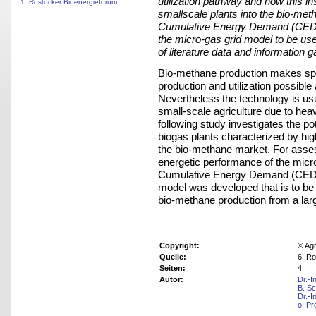
utilization pathway and how this in
1. Rostocker Bioenergieforum
smallscale plants into the bio-meth
Cumulative Energy Demand (CED) a
the micro-gas grid model to be us
of literature data and information 
Bio-methane production makes spa
production and utilization possible
Nevertheless the technology is usu
small-scale agriculture due to hea
following study investigates the po
biogas plants characterized by hi
the bio-methane market. For asses
energetic performance of the micr
Cumulative Energy Demand (CED) a
model was developed that is to be
bio-methane production from a larg
Copyright:
© Agr
Quelle:
6. Ro
Seiten:
4
Autor:
Dr.-I
B. S
Dr.-I
o. Pr