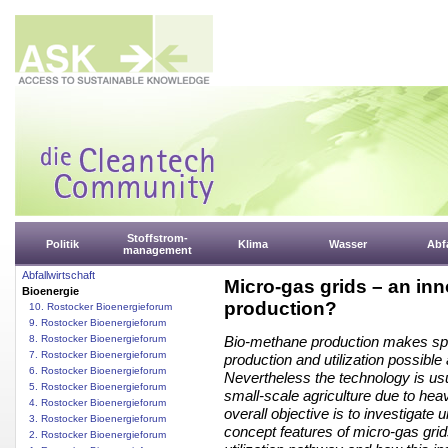
Stoffstrom-
Politik
Klima
Wasser
Abfa
management
Abfallwirtschaft
Micro-gas grids – an in
Bioenergie
production?
10. Rostocker Bioenergieforum
9. Rostocker Bioenergieforum
8. Rostocker Bioenergieforum
Bio-methane production makes spa
7. Rostocker Bioenergieforum
production and utilization possible
6. Rostocker Bioenergieforum
Nevertheless the technology is usu
5. Rostocker Bioenergieforum
small-scale agriculture due to hea
4. Rostocker Bioenergieforum
overall objective is to investigate
3. Rostocker Bioenergieforum
concept features of micro-gas grid
2. Rostocker Bioenergieforum