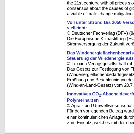
the 21st century, with oil prices s
consensus about the causes of glob
a viable climate change mitigation 
Voll unter Strom: Bis 2050 Ver
vielleicht:
© Deutscher Fachverlag (DFV) (8
Die Europäische Klimastiftung (EC
Stromversorgung der Zukunft veröff
Das Windenergieflächenbedarfsg
Steuerung der Windenergienut
© Lexxion Verlagsgesellschaft mb
Das Gesetz zur Festlegung von F
(Windenergieflächenbedarfsgesetz
Erhöhung und Beschleunigung de
(Wind-an-Land-Gesetz) vom 20.7.
Innovatives CO
-Abscheideverfa
2
Polymerharzen
© Agrar- und Umweltwissenschaftli
Für den vorliegenden Beitrag wur
einer kontinuierlichen Anlage dur
zum Einsatz, welches mit dem ber