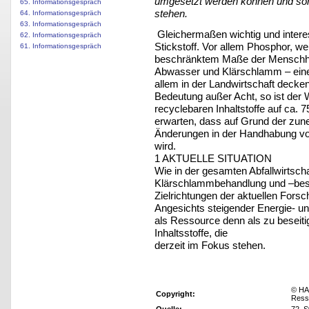
umgesetzt werden können und som
65. Informationsgespräch
stehen.
64. Informationsgespräch
63. Informationsgespräch
Gleichermaßen wichtig und intere
62. Informationsgespräch
Stickstoff. Vor allem Phosphor, w
61. Informationsgespräch
beschränktem Maße der Menschheit
Abwasser und Klärschlamm – einen
allem in der Landwirtschaft decken
Bedeutung außer Acht, so ist der 
recyclebaren Inhaltstoffe auf ca. 7
erwarten, dass auf Grund der zun
Änderungen in der Handhabung vo
wird.
1 AKTUELLE SITUATION
Wie in der gesamten Abfallwirtsch
Klärschlammbehandlung und –bese
Zielrichtungen der aktuellen Forsc
Angesichts steigender Energie- u
als Ressource denn als zu beseiti
Inhaltsstoffe, die
derzeit im Fokus stehen.
© HA
Copyright:
Ress