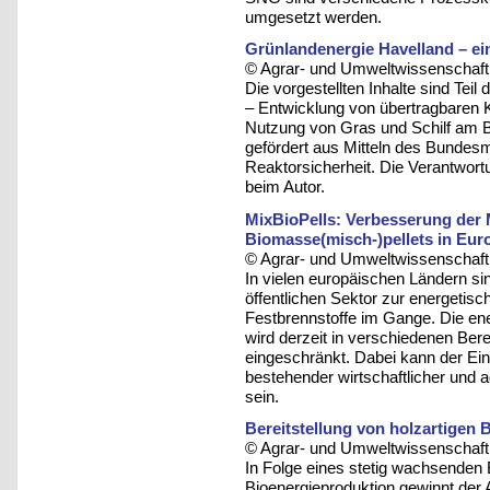
umgesetzt werden.
Grünlandenergie Havelland – ei
© Agrar- und Umweltwissenschaftli
Die vorgestellten Inhalte sind Te
– Entwicklung von übertragbaren 
Nutzung von Gras und Schilf am B
gefördert aus Mitteln des Bundes
Reaktorsicherheit. Die Verantwortun
beim Autor.
MixBioPells: Verbesserung der M
Biomasse(misch-)pellets in Eur
© Agrar- und Umweltwissenschaftli
In vielen europäischen Ländern sind
öffentlichen Sektor zur energetisc
Festbrennstoffe im Gange. Die ene
wird derzeit in verschiedenen Ber
eingeschränkt. Dabei kann der Eins
bestehender wirtschaftlicher und 
sein.
Bereitstellung von holzartigen
© Agrar- und Umweltwissenschaftli
In Folge eines stetig wachsenden B
Bioenergieproduktion gewinnt der 