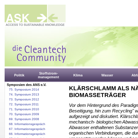
Stoffstrom-
Politik
Klima
Wasser
Abfa
management
Symposien des ANS e.V.
KLÄRSCHLAMM ALS N
75. Symposium 2014
BIOMASSETRÄGER
74. Symposium 2013
73. Symposium 2012
72. Symposium 2011
Vor dem Hintergrund des Paradigm
71. Symposium 2010
Beseitigung, hin zum Recycling" 
70. Symposium 2009
aufgezeigt und diskutiert. Klärs
69. Symposium 2008
mechanisch- biologischen Abwasse
68. Informationsgespräch
Abwasser enthaltenen Substanzen.
67. Informationsgespräch
organischen Verbindungen, die du
66. Informationsgespräch