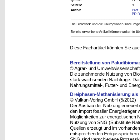
Quelle:
72. 
Seiten:
9
Autor:
Prof.
PD D
Die Bibliothek und die Kaufoptionen sind um
Bereits erworbene Artikel können weiterhin ü
Diese Fachartikel könnten Sie auc
Bereitstellung von Paludibioma
© Agrar- und Umweltwissenschaftli
Die zunehmende Nutzung von Biom
stark wachsenden Nachfrage. Dadu
Nahrungsmittel-, Futter- und Energ
Dreiphasen-Methanisierung als 
© Vulkan-Verlag GmbH (5/2012)
Der Ausbau der Nutzung erneuerb
den Import fossiler Energieträger 
Möglichkeiten zur energetischen 
Nutzung von SNG (Substitute Natu
Quellen erzeugt und im vorhandenen
entsprechenden Erdgasspeichern 
SNG sind verschiedene Prozesskett