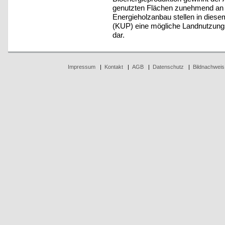
genutzten Flächen zunehmend an B
Energieholzanbau stellen in die
(KUP) eine mögliche Landnutzungs
dar.
Impressum
|
Kontakt
|
AGB
|
Datenschutz
|
Bildnachweis