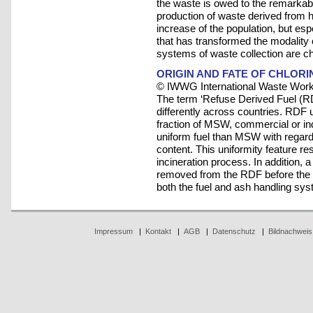
the waste is owed to the remarkabl
production of waste derived from 
increase of the population, but e
that has transformed the modality 
systems of waste collection are ch
ORIGIN AND FATE OF CHLOR
© IWWG International Waste Work
The term ‘Refuse Derived Fuel (RDF)
differently across countries. RDF u
fraction of MSW, commercial or in
uniform fuel than MSW with regard 
content. This uniformity feature res
incineration process. In addition, 
removed from the RDF before the fue
both the fuel and ash handling sys
Impressum
|
Kontakt
|
AGB
|
Datenschutz
|
Bildnachweis