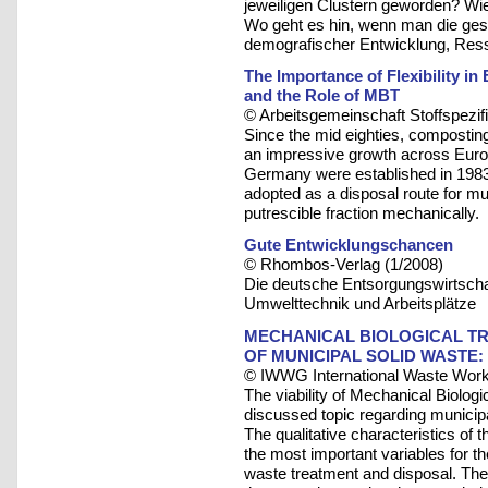
jeweiligen Clustern geworden? Wie
Wo geht es hin, wenn man die ges
demografischer Entwicklung, Res
The Importance of Flexibility i
and the Role of MBT
© Arbeitsgemeinschaft Stoffspezif
Since the mid eighties, compostin
an impressive growth across Europ
Germany were established in 1983
adopted as a disposal route for mun
putrescible fraction mechanically.
Gute Entwicklungschancen
© Rhombos-Verlag (1/2008)
Die deutsche Entsorgungswirtschaft
Umwelttechnik und Arbeitsplätze
MECHANICAL BIOLOGICAL TR
OF MUNICIPAL SOLID WASTE:
© IWWG International Waste Work
The viability of Mechanical Biolog
discussed topic regarding munici
The qualitative characteristics of
the most important variables for th
waste treatment and disposal. The n