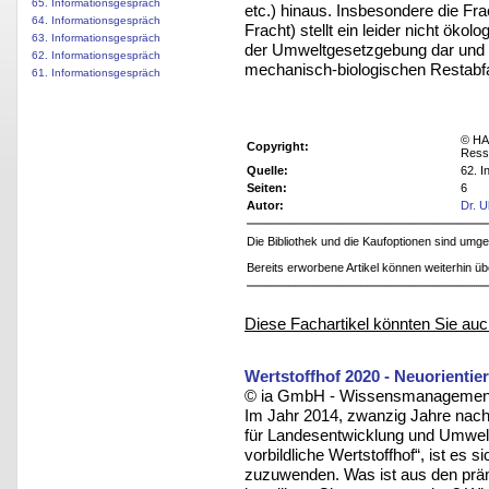
65. Informationsgespräch
etc.) hinaus. Insbesondere die F
64. Informationsgespräch
Fracht) stellt ein leider nicht öko
63. Informationsgespräch
der Umweltgesetzgebung dar und er
62. Informationsgespräch
mechanisch-biologischen Restabfa
61. Informationsgespräch
© HA
Copyright:
Ress
Quelle:
62. I
Seiten:
6
Autor:
Dr. 
Die Bibliothek und die Kaufoptionen sind um
Bereits erworbene Artikel können weiterhin ü
Diese Fachartikel könnten Sie auc
Wertstoffhof 2020 - Neuorientie
© ia GmbH - Wissensmanagement u
Im Jahr 2014, zwanzig Jahre nac
für Landesentwicklung und Umwelt
vorbildliche Wertstoffhof“, ist es
zuzuwenden. Was ist aus den prämi