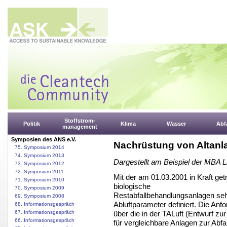
Stoffstrom-
Politik
Klima
Wasser
Abfa
management
Symposien des ANS e.V.
Nachrüstung von Altan
75. Symposium 2014
74. Symposium 2013
Dargestellt am Beispiel der MBA 
73. Symposium 2012
72. Symposium 2011
Mit der am 01.03.2001 in Kraft g
71. Symposium 2010
biologische
70. Symposium 2009
Restabfallbehandlungsanlagen sehr
69. Symposium 2008
Abluftparameter definiert. Die Anf
68. Informationsgespräch
über die in der TALuft (Entwurf zu
67. Informationsgespräch
66. Informationsgespräch
für vergleichbare Anlagen zur Ab