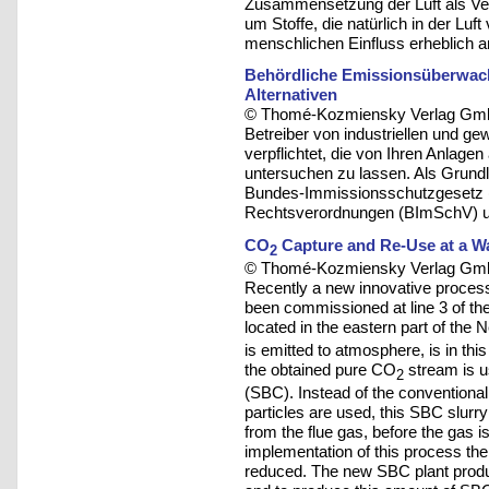
Zusammensetzung der Luft als Ver
um Stoffe, die natürlich in der Lu
menschlichen Einfluss erheblich an
Behördliche Emissionsüberwac
Alternativen
© Thomé-Kozmiensky Verlag Gmb
Betreiber von industriellen und g
verpflichtet, die von Ihren Anlag
untersuchen zu lassen. Als Grund
Bundes-Immissionsschutzgesetz 
Rechtsverordnungen (BImSchV) un
CO
Capture and Re-Use at a Wa
2
© Thomé-Kozmiensky Verlag Gmb
Recently a new innovative proces
been commissioned at line 3 of t
located in the eastern part of the 
is emitted to atmosphere, is in thi
the obtained pure CO
stream is u
2
(SBC). Instead of the convention
particles are used, this SBC slurr
from the flue gas, before the gas 
implementation of this process the 
reduced. The new SBC plant produ