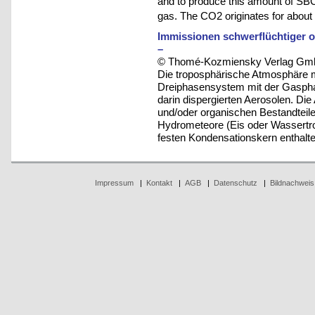
and to produce this amount of SB
gas. The CO2 originates for about
Immissionen schwerflüchtiger 
–
© Thomé-Kozmiensky Verlag Gmb
Die troposphärische Atmosphäre mi
Dreiphasensystem mit der Gasph
darin dispergierten Aerosolen. Die
und/oder organischen Bestandteilen
Hydrometeore (Eis oder Wassertropf
festen Kondensationskern enthalten
Impressum
|
Kontakt
|
AGB
|
Datenschutz
|
Bildnachweis