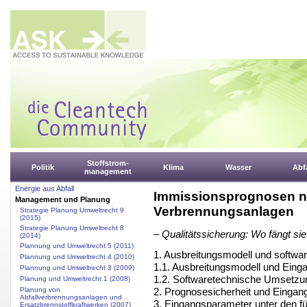
Stoffstrom-
Politik
Klima
Wasser
Abfa
management
Energie aus Abfall
Immissionsprognosen na
Management und Planung
Verbrennungsanlagen
Strategie Planung Umweltrecht 9
(2015)
Strategie Planung Umweltrecht 8
– Qualitätssicherung: Wo fängt sie
(2014)
Plannung und Umweltrecht 5 (2011)
1. Ausbreitungsmodell und softw
Plannung und Umweltrecht 4 (2010)
1.1. Ausbreitungsmodell und Eing
Plannung und Umweltrecht 3 (2009)
1.2. Softwaretechnische Umsetzu
Planung und Umweltrecht 1 (2008)
2. Prognosesicherheit und Einga
Planung von
Abfallverbrennungsanlagen und
3. Eingangsparameter unter den für
Ersatzbrennstoffkraftwerken (2007)