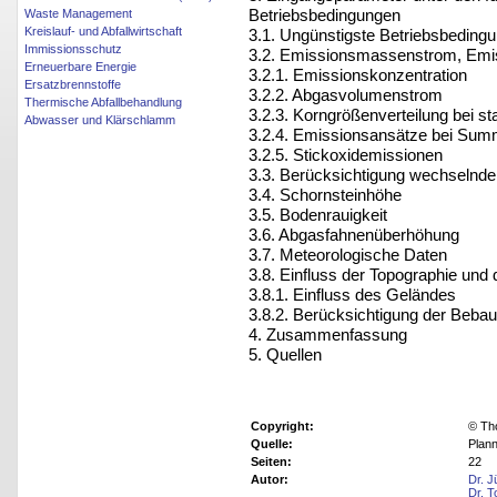
Betriebsbedingungen
Waste Management
Kreislauf- und Abfallwirtschaft
3.1. Ungünstigste Betriebsbeding
Immissionsschutz
3.2. Emissionsmassenstrom, Emi
Erneuerbare Energie
3.2.1. Emissionskonzentration
Ersatzbrennstoffe
3.2.2. Abgasvolumenstrom
Thermische Abfallbehandlung
3.2.3. Korngrößenverteilung bei 
Abwasser und Klärschlamm
3.2.4. Emissionsansätze bei Su
3.2.5. Stickoxidemissionen
3.3. Berücksichtigung wechselnder
3.4. Schornsteinhöhe
3.5. Bodenrauigkeit
3.6. Abgasfahnenüberhöhung
3.7. Meteorologische Daten
3.8. Einfluss der Topographie und
3.8.1. Einfluss des Geländes
3.8.2. Berücksichtigung der Beba
4. Zusammenfassung
5. Quellen
Copyright:
© Th
Quelle:
Plann
Seiten:
22
Autor:
Dr. J
Dr. T