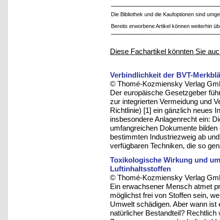
Die Bibliothek und die Kaufoptionen sind um
Bereits erworbene Artikel können weiterhin ü
Diese Fachartikel könnten Sie auc
Verbindlichkeit der BVT-Merkbl
© Thomé-Kozmiensky Verlag Gmb
Der europäische Gesetzgeber führte
zur integrierten Vermeidung und
Richtlinie) [1] ein gänzlich neue
insbesondere Anlagenrecht ein: D
umfangreichen Dokumente bilden d
bestimmten Industriezweig ab und 
verfügbaren Techniken, die so ge
Toxikologische Wirkung und u
Luftinhaltsstoffen
© Thomé-Kozmiensky Verlag Gmb
Ein erwachsener Mensch atmet pro 
möglichst frei von Stoffen sein, 
Umwelt schädigen. Aber wann ist ei
natürlicher Bestandteil? Rechtlich