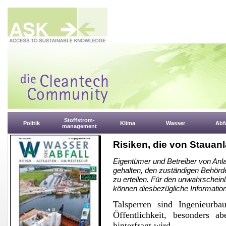
Stoffstrom-
Politik
Klima
Wasser
Abfa
management
Risiken, die von Staua
Eigentümer und Betreiber von Anla
gehalten, den zuständigen Behörde
zu erteilen. Für den unwahrschei
können diesbezügliche Information
Talsperren sind Ingenieurba
Öffentlichkeit, besonders a
hinterfragt wird.