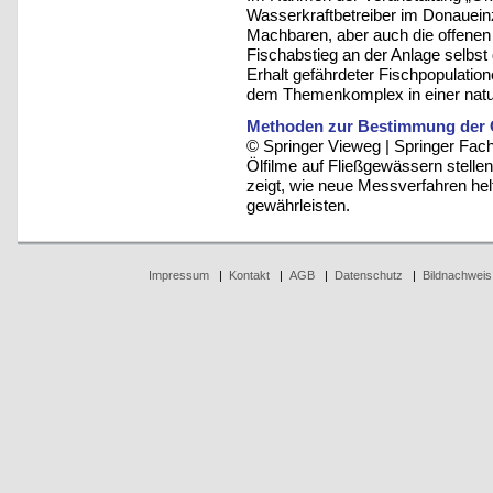
Wasserkraftbetreiber im Donauein
Machbaren, aber auch die offene
Fischabstieg an der Anlage selbst
Erhalt gefährdeter Fischpopulatio
dem Themenkomplex in einer natu
Methoden zur Bestimmung der O
© Springer Vieweg | Springer F
Ölfilme auf Fließgewässern stellen
zeigt, wie neue Messverfahren hel
gewährleisten.
Impressum
|
Kontakt
|
AGB
|
Datenschutz
|
Bildnachweis