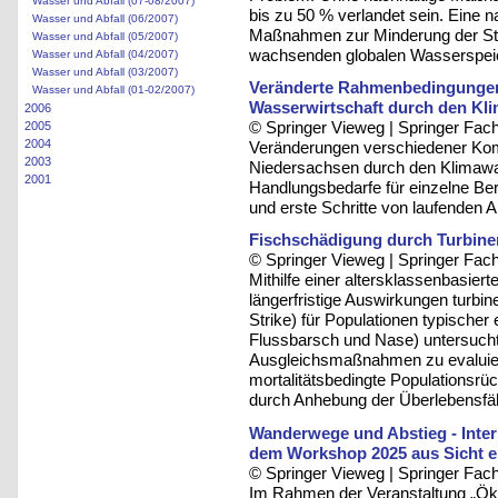
Wasser und Abfall (07-08/2007)
bis zu 50 % verlandet sein. Eine 
Wasser und Abfall (06/2007)
Maßnahmen zur Minderung der St
Wasser und Abfall (05/2007)
wachsenden globalen Wasserspeic
Wasser und Abfall (04/2007)
Wasser und Abfall (03/2007)
Veränderte Rahmenbedingungen
Wasser und Abfall (01-02/2007)
Wasserwirtschaft durch den Kl
2006
© Springer Vieweg | Springer F
2005
2004
Veränderungen verschiedener Ko
2003
Niedersachsen durch den Klimawan
2001
Handlungsbedarfe für einzelne Be
und erste Schritte von laufenden 
Fischschädigung durch Turbinen
© Springer Vieweg | Springer F
Mithilfe einer altersklassenbasier
längerfristige Auswirkungen turbi
Strike) für Populationen typischer
Flussbarsch und Nase) untersucht
Ausgleichsmaßnahmen zu evaluier
mortalitätsbedingte Populationsrü
durch Anhebung der Überlebensfähi
Wanderwege und Abstieg - Inte
dem Workshop 2025 aus Sicht ei
© Springer Vieweg | Springer F
Im Rahmen der Veranstaltung „Öko