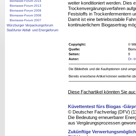
Biomasse-Forum 2014
weiter konditioniert werden. Die
Biomasse-Forum 2013
Trockenvergärungsverfahren aufgr
Biomasse-Forum 2009
Feststoffs in Trockenfermentern u
Biomasse-Forum 2008
Damit ist eine betriebsstabile Fahr
Biomasse-Forum 2007
kontinuierlichem Biogasertrag mög
Würzburger Verpackungsforum
Staßfurter Abfall- und Energieforum
Copyright:
© Wit
Quelle:
Biom
Seiten:
9
Autor:
Dr.-I
Die Bibliothek und die Kaufoptionen sind um
Bereits erworbene Artikel können weiterhin ü
Diese Fachartikel könnten Sie auc
Küvettentest fürs Biogas -Gärp
© Deutscher Fachverlag (DFV) (1
Die Bedeutung erneuerbarer Energ
aus Vergärungsprozessen gewonn
Zukünftige Verwertungsmöglich