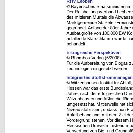
RHV Leoben
© Bayerisches Staatsministerium 
Der Reinhaltungsverband Leoben w
des mittleren Murtals die Abwasse
Marktgemeinde St. Peter-Freienst
gegründet. Anfang der 80er Jahre 
Ausbaugröße von 100.000 EW Kohl
anfallende Klärschlamm wurde nac
behandelt.
Ertragreiche Perspektiven
© Rhombos-Verlag (6/2008)
Für die Aufbereitung von Biogas z
Technologien eingesetzt werden
Integriertes Stoffstrommanagem
© Witzenhausen-Institut für Abfa
Hessen war das erste Bundesland 
Jahre, nach der erfolgreichen Durc
Witzenhausen und Aßlar, die fläc
umgesetzt hat. Mittlerweile hat s
Niveau stabilisiert, sodass nun Fr
Abfallbehandlung, mit dem Ziel de
Vordergrund stehen. Vor diesem H
Hessischen Umweltministerium bea
Verwertung von Bio- und Grünabfä