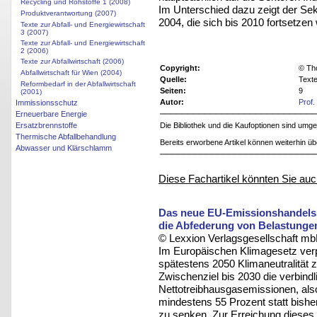
Recycling und Rohstoffe 1 (2008)
Im Unterschied dazu zeigt der Sekt
Produktverantwortung (2007)
2004, die sich bis 2010 fortsetzen 
Texte zur Abfall- und Energiewirtschaft
3 (2007)
Texte zur Abfall- und Energiewirtschaft
2 (2006)
Texte zur Abfallwirtschaft (2006)
Copyright:
© Th
Abfallwirtschaft für Wien (2004)
Quelle:
Texte
Reformbedarf in der Abfallwirtschaft
Seiten:
9
(2001)
Autor:
Prof.
Immissionsschutz
Erneuerbare Energie
Ersatzbrennstoffe
Die Bibliothek und die Kaufoptionen sind um
Thermische Abfallbehandlung
Bereits erworbene Artikel können weiterhin ü
Abwasser und Klärschlamm
Diese Fachartikel könnten Sie auc
Das neue EU-Emissionshandels
die Abfederung von Belastunge
© Lexxion Verlagsgesellschaft mb
Im Europäischen Klimagesetz verpf
spätestens 2050 Klimaneutralität z
Zwischenziel bis 2030 die verbind
Nettotreibhausgasemissionen, al
mindestens 55 Prozent statt bish
zu senken. Zur Erreichung dieses