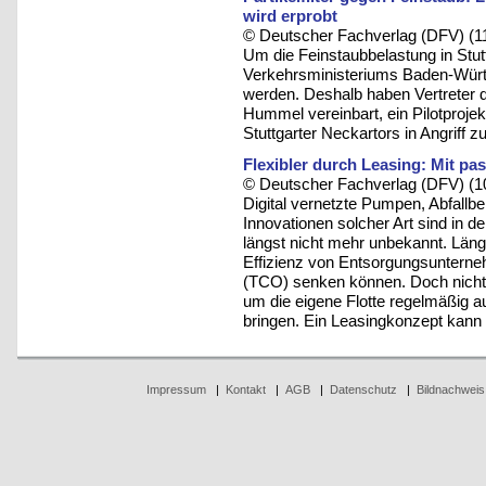
wird erprobt
© Deutscher Fachverlag (DFV) (1
Um die Feinstaubbelastung in Stutt
Verkehrsministeriums Baden-Würt
werden. Deshalb haben Vertreter d
Hummel vereinbart, ein Pilotprojekt
Stuttgarter Neckartors in Angriff 
Flexibler durch Leasing: Mit p
© Deutscher Fachverlag (DFV) (1
Digital vernetzte Pumpen, Abfall
Innovationen solcher Art sind in 
längst nicht mehr unbekannt. Längs
Effizienz von Entsorgungsunterne
(TCO) senken können. Doch nicht j
um die eigene Flotte regelmäßig 
bringen. Ein Leasingkonzept kann 
Impressum
|
Kontakt
|
AGB
|
Datenschutz
|
Bildnachweis