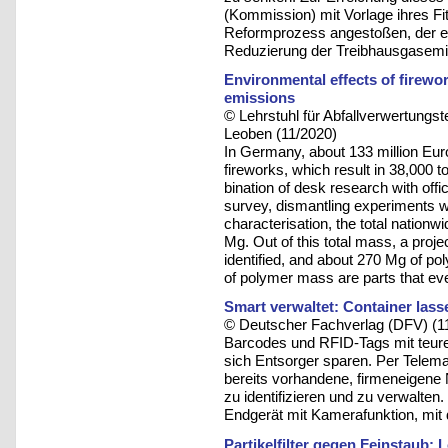
(Kommission) mit Vorlage ihres F
Reformprozess angestoßen, der e
Reduzierung der Treibhausgasemi
Environmental effects of firewor
emissions
© Lehrstuhl für Abfallverwertungst
Leoben (11/2020)
In Germany, about 133 million Eur
fireworks, which result in 38,000 
bination of desk research with offi
survey, dismantling experiments w
characterisation, the total nation
Mg. Out of this total mass, a pro
identified, and about 270 Mg of p
of polymer mass are parts that eve
Smart verwaltet: Container lass
© Deutscher Fachverlag (DFV) (1
Barcodes und RFID-Tags mit teure
sich Entsorger sparen. Per Telem
bereits vorhandene, firmeneigene
zu identifizieren und zu verwalten.
Endgerät mit Kamerafunktion, mit d
Partikelfilter gegen Feinstaub