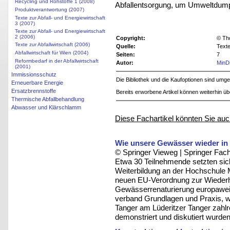
Recycling und Rohstoffe 1 (2008)
Abfallentsorgung, um Umweltdumpin
Produktverantwortung (2007)
Texte zur Abfall- und Energiewirtschaft
3 (2007)
Texte zur Abfall- und Energiewirtschaft
2 (2006)
Copyright:
© Th
Texte zur Abfallwirtschaft (2006)
Quelle:
Texte
Abfallwirtschaft für Wien (2004)
Seiten:
7
Reformbedarf in der Abfallwirtschaft
Autor:
MinD
(2001)
Immissionsschutz
Die Bibliothek und die Kaufoptionen sind um
Erneuerbare Energie
Ersatzbrennstoffe
Bereits erworbene Artikel können weiterhin ü
Thermische Abfallbehandlung
Abwasser und Klärschlamm
Diese Fachartikel könnten Sie auc
Wie unsere Gewässer wieder 
© Springer Vieweg | Springer F
Etwa 30 Teilnehmende setzten sic
Weiterbildung an der Hochschule M
neuen EU-Verordnung zur Wiederhe
Gewässerrenaturierung europaweit 
verband Grundlagen und Praxis, 
Tanger am Lüderitzer Tanger zah
demonstriert und diskutiert wurden