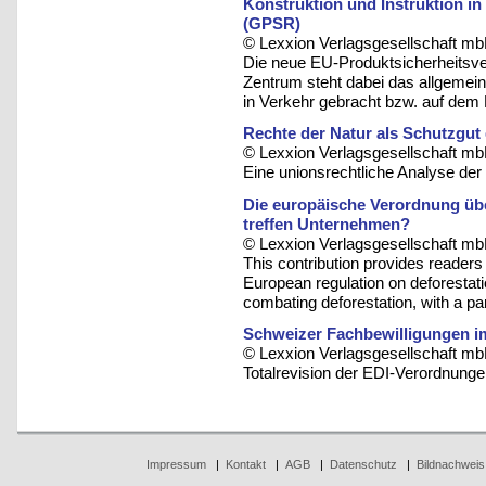
Konstruktion und Instruktion i
(GPSR)
© Lexxion Verlagsgesellschaft mb
Die neue EU-Produktsicherheitsve
Zentrum steht dabei das allgemei
in Verkehr gebracht bzw. auf dem M
Rechte der Natur als Schutzgut
© Lexxion Verlagsgesellschaft mb
Eine unionsrechtliche Analyse de
Die europäische Verordnung übe
treffen Unternehmen?
© Lexxion Verlagsgesellschaft mb
This contribution provides readers
European regulation on deforestati
combating deforestation, with a par
Schweizer Fachbewilligungen i
© Lexxion Verlagsgesellschaft mb
Totalrevision der EDI-Verordnung
Impressum
|
Kontakt
|
AGB
|
Datenschutz
|
Bildnachweis