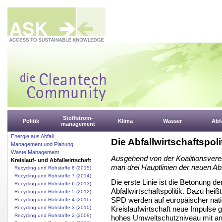
Stoffstrom-
Politik
Klima
Wasser
Abfa
management
Energie aus Abfall
Die Abfallwirtschaftspol
Management und Planung
Waste Management
Ausgehend von der Koalitionsve
Kreislauf- und Abfallwirtschaft
man drei Hauptlinien der neuen Abf
Recycling und Rohstoffe 8 (2015)
Recycling und Rohstoffe 7 (2014)
Die erste Linie ist die Betonung d
Recycling und Rohstoffe 6 (2013)
Abfallwirtschaftspolitik. Dazu hei
Recycling und Rohstoffe 5 (2012)
SPD werden auf europäischer nati
Recycling und Rohstoffe 4 (2011)
Kreislaufwirtschaft neue Impulse g
Recycling und Rohstoffe 3 (2010)
Recycling und Rohstoffe 2 (2009)
hohes Umweltschutzniveau mit ans