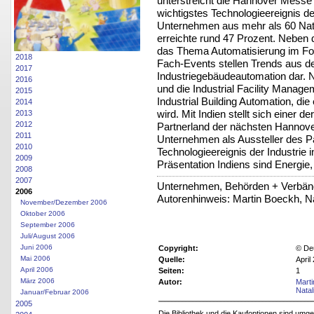
unterstreicht die Hannover Messe i
wichtigstes Technologieereignis de
Unternehmen aus mehr als 60 Nati
erreichte rund 47 Prozent. Neben
das Thema Automatisierung im Fok
2018
Fach-Events stellen Trends aus de
2017
Industriegebäudeautomation dar. 
2016
und die Industrial Facility Manage
2015
Industrial Building Automation, d
2014
wird. Mit Indien stellt sich einer
2013
2012
Partnerland der nächsten Hannove
2011
Unternehmen als Aussteller des Pa
2010
Technologieereignis der Industrie
2009
Präsentation Indiens sind Energie, 
2008
2007
Unternehmen, Behörden + Verbä
2006
Autorenhinweis: Martin Boeckh, N
November/Dezember 2006
Oktober 2006
September 2006
Juli/August 2006
Juni 2006
Copyright:
© De
Mai 2006
Quelle:
April
April 2006
Seiten:
1
März 2006
Autor:
Mart
Nata
Januar/Februar 2006
2005
Die Bibliothek und die Kaufoptionen sind um