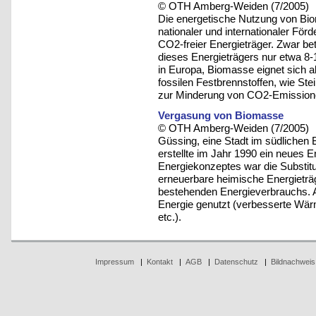
© OTH Amberg-Weiden (7/2005)
Die energetische Nutzung von Bio
nationaler und internationaler Fö
CO2-freier Energieträger. Zwar be
dieses Energieträgers nur etwa 8
in Europa, Biomasse eignet sich a
fossilen Festbrennstoffen, wie St
zur Minderung von CO2-Emissione
Vergasung von Biomasse
© OTH Amberg-Weiden (7/2005)
Güssing, eine Stadt im südlichen 
erstellte im Jahr 1990 ein neues
Energiekonzeptes war die Substitu
erneuerbare heimische Energieträg
bestehenden Energieverbrauchs. 
Energie genutzt (verbesserte Wä
etc.).
Impressum
|
Kontakt
|
AGB
|
Datenschutz
|
Bildnachweis