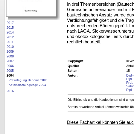
In drei Themenbereichen (Bautec
Gemische untereinander und mit 
bautechnischen Ansatz wurde durch
Verdichtungsfähigkeit und die Trag
2017
entsprechenden Böden geprüft. I
2015
nach LAGA, Sickerwasseruntersu
2014
und ökotoxikologische Tests durc
2012
rechtlich beurteilt.
2011
2010
2009
2008
2007
Copyright:
© Was
2006
Quelle:
Abfal
2005
Seiten:
15
2004
Autor:
Dipl.
Dipl.
Praxistagung Deponie 2005
Prof.
Abfallforschungstage 2004
Sabi
Dipl.
2016
Die Bibliothek und die Kaufoptionen sind um
Bereits erworbene Artikel können weiterhin ü
Diese Fachartikel könnten Sie auc