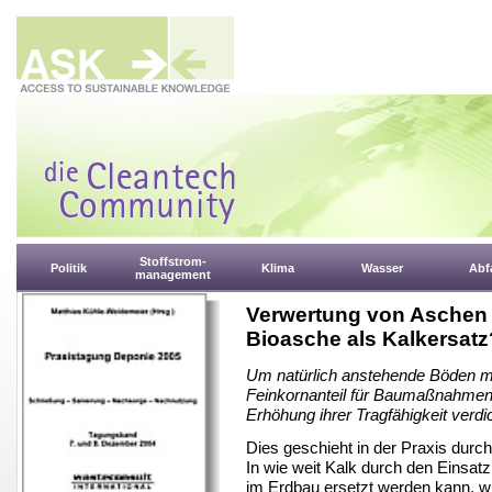
Stoffstrom-
Politik
Klima
Wasser
Abfa
management
Verwertung von Aschen
Bioasche als Kalkersatz
Um natürlich anstehende Böden 
Feinkornanteil für Baumaßnahmen 
Erhöhung ihrer Tragfähigkeit verdi
Dies geschieht in der Praxis durc
In wie weit Kalk durch den Einsa
im Erdbau ersetzt werden kann, wu