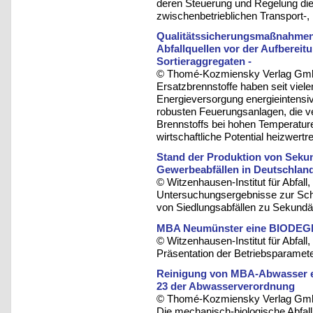
deren Steuerung und Regelung dien
zwischenbetrieblichen Transport-
Qualitätssicherungsmaßnahmen
Abfallquellen vor der Aufbereit
Sortieraggregaten -
© Thomé-Kozmiensky Verlag Gmb
Ersatzbrennstoffe haben seit viele
Energieversorgung energieintensiv
robusten Feuerungsanlagen, die ve
Brennstoffs bei hohen Temperature
wirtschaftliche Potential heizwertr
Stand der Produktion von Seku
Gewerbeabfällen in Deutschlan
© Witzenhausen-Institut für Abfa
Untersuchungsergebnisse zur Schw
von Siedlungsabfällen zu Sekundä
MBA Neumünster eine BIODEGM
© Witzenhausen-Institut für Abfa
Präsentation der Betriebsparamet
Reinigung von MBA-Abwasser e
23 der Abwasserverordnung
© Thomé-Kozmiensky Verlag Gmb
Die mechanisch-biologische Abfall