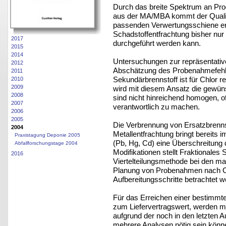
Durch das breite Spektrum an Prod
aus der MA/MBA kommt der Qualit
passenden Verwertungsschiene en
Schadstoffentfrachtung bisher nur
2017
durchgeführt werden kann.
2015
2014
Untersuchungen zur repräsentativ
2012
Abschätzung des Probenahmefehlers
2011
Sekundärbrennstoff ist für Chlor r
2010
2009
wird mit diesem Ansatz die gewüns
2008
sind nicht hinreichend homogen, o
2007
verantwortlich zu machen.
2006
2005
Die Verbrennung von Ersatzbrennst
2004
Metallentfrachtung bringt bereits
Praxistagung Deponie 2005
(Pb, Hg, Cd) eine Überschreitung 
Abfallforschungstage 2004
Modifikationen stellt Fraktionales 
2016
Viertelteilungsmethode bei den ma
Planung von Probenahmen nach CE
Aufbereitungsschritte betrachtet 
Für das Erreichen einer bestimmt
zum Liefervertragswert, werden m
aufgrund der noch in den letzten 
mehrere Analysen nötig sein könne