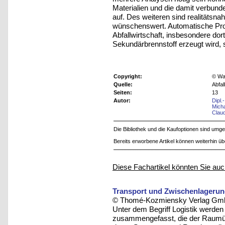
Materialien und die damit verbun
auf. Des weiteren sind realitätsna
wünschenswert. Automatische Pro
Abfallwirtschaft, insbesondere dor
Sekundärbrennstoff erzeugt wird, s
Copyright:
© Was
Quelle:
Abfal
Seiten:
13
Autor:
Dipl.
Mich
Clau
Die Bibliothek und die Kaufoptionen sind um
Bereits erworbene Artikel können weiterhin ü
Diese Fachartikel könnten Sie auc
Transport und Zwischenlagerun
© Thomé-Kozmiensky Verlag Gmb
Unter dem Begriff Logistik werden
zusammengefasst, die der Raumü