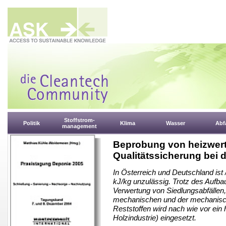
Stoffstrom-
Politik
Klima
Wasser
Abfa
management
Beprobung von heizwertr
Qualitätssicherung bei 
In Österreich und Deutschland ist
kJ/kg unzulässig. Trotz des Aufba
Verwertung von Siedlungsabfällen,
mechanischen und der mechanisch-
Reststoffen wird nach wie vor ein 
Holzindustrie) eingesetzt.