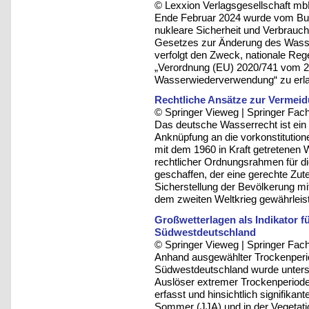
© Lexxion Verlagsgesellschaft mb
Ende Februar 2024 wurde vom Bun
nukleare Sicherheit und Verbrauch
Gesetzes zur Änderung des Wass
verfolgt den Zweck, nationale Re
„Verordnung (EU) 2020/741 vom 2
Wasserwiederverwendung“ zu erl
Rechtliche Ansätze zur Vermei
© Springer Vieweg | Springer F
Das deutsche Wasserrecht ist ein 
Anknüpfung an die vorkonstitution
mit dem 1960 in Kraft getretenen 
rechtlicher Ordnungsrahmen für 
geschaffen, der eine gerechte Zute
Sicherstellung der Bevölkerung m
dem zweiten Weltkrieg gewährleist
Großwetterlagen als Indikator 
Südwestdeutschland
© Springer Vieweg | Springer F
Anhand ausgewählter Trockenperio
Südwestdeutschland wurde unters
Auslöser extremer Trockenperiod
erfasst und hinsichtlich signifika
Sommer (JJA) und in der Vegetation