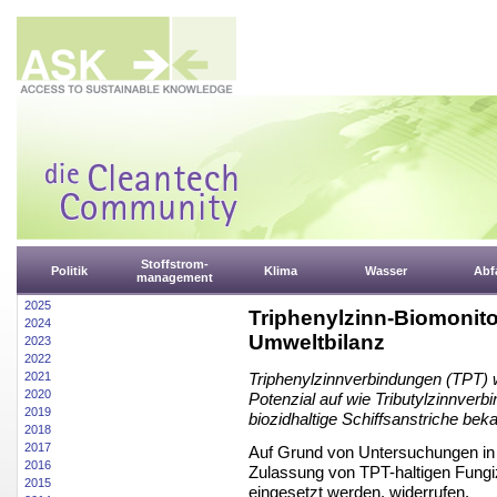
Stoffstrom-
Politik
Klima
Wasser
Abfa
management
2025
Triphenylzinn-Biomonitor
2024
Umweltbilanz
2023
2022
2021
Triphenylzinnverbindungen (TPT) 
2020
Potenzial auf wie Tributylzinnverb
2019
biozidhaltige Schiffsanstriche beka
2018
2017
Auf Grund von Untersuchungen in
2016
Zulassung von TPT-haltigen Fungiz
2015
eingesetzt werden, widerrufen.