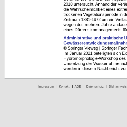
2018 untersucht. Anhand der Verä
die Wahrscheinlichkeit eines ext
trockenen Vegetationsperiode in d
Zeitraum 1881-1972 um ein Vielfa
wegen des mehrere Jahre andauern
eines Dürrerisikomanagements fü
Administrative und praktische
Gewässerentwicklungsmaßnah
© Springer Vieweg | Springer F
Im Januar 2021 beteiligten sich E
Hydromorphologie-Workshop des U
Umsetzung der Wasserrahmenrichtl
werden in diesem Nachbericht vorg
Impressum
|
Kontakt
|
AGB
|
Datenschutz
|
Bildnachweis