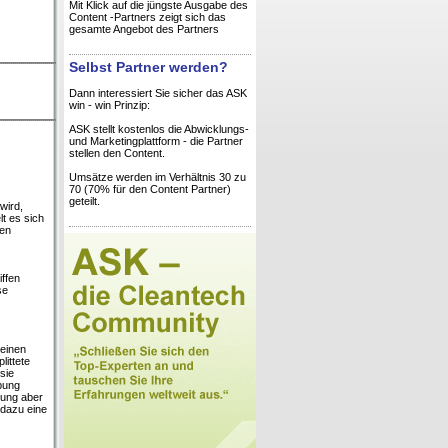
Mit Klick auf die jüngste Ausgabe des
Content -Partners zeigt sich das
gesamte Angebot des Partners
Selbst Partner werden?
Dann interessiert Sie sicher das ASK
win - win Prinzip:
ASK stellt kostenlos die Abwicklungs-
und Marketingplattform - die Partner
stellen den Content.
Umsätze werden im Verhältnis 30 zu
70 (70% für den Content Partner)
geteilt.
wird,
lt es sich
nen
ffen
se
 einen
ittete
sie
ibung
rung aber
 dazu eine