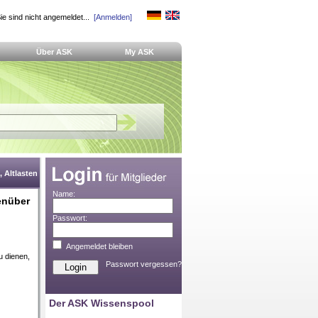
ie sind nicht angemeldet...
[Anmelden]
Über ASK
My ASK
 Altlasten
Name:
enüber
Passwort:
Angemeldet bleiben
u dienen,
Passwort vergessen?
Der ASK Wissenspool