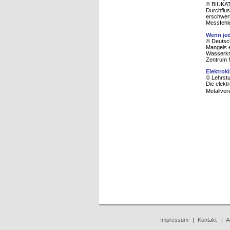
© BIUKAT 
Durchflu
erschwer
Messfehle
Wenn jed
© Deutsc
Mangels e
Wasserkre
Zentrum f
Elektrok
© Lehrstu
Die elekt
Metallver
Impressum
|
Kontakt
|
A