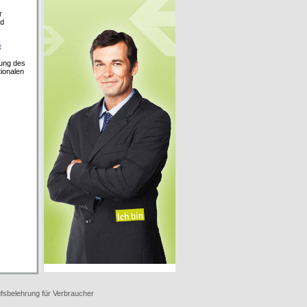
r
nd
t
ßung des
tionalen
fsbelehrung für Verbraucher