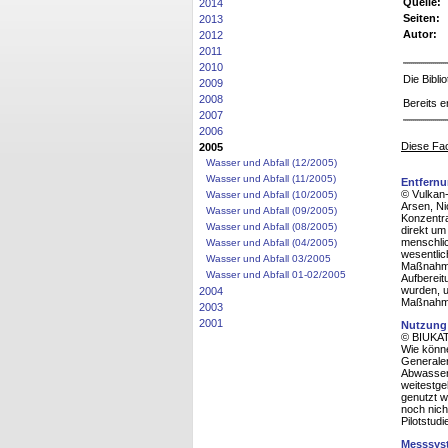
Quelle:
2014
Seiten:
2013
Autor:
2012
2011
2010
Die Bibl
2009
2008
Bereits e
2007
2006
Diese Fac
2005
Wasser und Abfall (12/2005)
Wasser und Abfall (11/2005)
Entfernu
© Vulkan
Wasser und Abfall (10/2005)
Arsen, Ni
Wasser und Abfall (09/2005)
Konzentra
Wasser und Abfall (08/2005)
direkt um
menschlic
Wasser und Abfall (04/2005)
wesentlic
Wasser und Abfall 03/2005
Maßnahmen
Wasser und Abfall 01-02/2005
Aufbereit
wurden, u
2004
Maßnahme
2003
2001
Nutzung 
© BIUKAT 
Wie könne
Generalen
Abwasserg
weitestge
genutzt w
noch nich
Pilotstud
Messsys