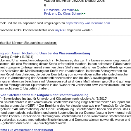
Wasser und Abfall (08/2005) (August 2005)
6
Dr. Wiebke Salzmann
Prof. em. Dr. Klaus Bohne
iothek und die Kaufoptionen sind umgezogen zu
https://library.wasteculture.com
rworbene Artikel können weiterhin über
myASK
abgerufen werden.
hartikel könnten Sie auch interessieren:
ng von Arsen, Nickel und Uran bei der Wasseraufbereitung
-Verlag GmbH (11/2011)
ckel und Uran erreichen gelegentlich im Rohwasser, das zur Trinkwassergewinnung genutzt 
tionen, die eine Entfernung dieser Stoffe erforderlich machen. In den seltensten Fällen hande
 anthropogene Einträge; meist stammen diese Stoffe aus natürlichen Quellen. Allerdings kön
he Aktivitäten die Mobilisierung der Stoffe verursacht haben. In diesem Beitrag werden die
hen Regeln beschrieben, die bei der Beurteilung von notwendigen aufbereitungstechnischen
 zur Verminderung der Spurenstoffkonzentration und bei der Auswahl geeigneter
ungsverfahren zu beachten sind. Vorausgesetzt wird, dass Maßnahmen geprüft und ggf. ergri
m die Einträge dieser Spurenstoffe in das Wasser zu verhindern bzw. zu minimieren und die
n nicht zum Erfolg geführt haben.
von Satellitendaten für Aufgaben der Stadtentwässerung
- Bayerisches Institut für Umwelt- und Kläranlagentechnologie e.V. (3/2010)
n Satellitenbilder in der kommunalen Stadtentwässerung eingesetzt werden? * Als Inputs für
twässerungsplan (GEP); * Zur Ermittlung des Versiegelungsgrads pro Flurstück für die Gespl
ebühr; * Als Informationsquelle für die Stadtplanung. Satellitendaten haben den Vorteil, dass 
hend automatisch, zeiteffizient und somit kostengünstig zur Datenerfassung bzw. -fortschre
erden können. Derzeit ist die Nutzung von Satellitendaten für die kommunale Stadtentwässe
t verbreitet, sodass methodische Entwicklungen und Demonstrationen notwendig waren und
ie (gefördert durch die ESA) durchgeführt wurde.
teme zur Wassermengenerfassung