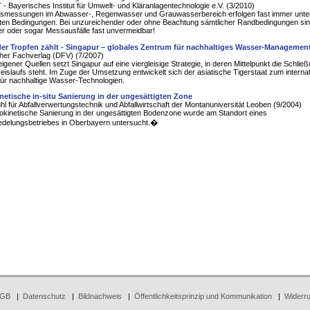
- Bayerisches Institut für Umwelt- und Kläranlagentechnologie e.V. (3/2010)
ssmessungen im Abwasser-, Regenwasser und Grauwasserbereich erfolgen fast immer unte
ten Bedingungen. Bei unzureichender oder ohne Beachtung sämtlicher Randbedingungen si
r oder sogar Messausfälle fast unvermeidbar!
er Tropfen zählt - Singapur – globales Zentrum für nachhaltiges Wasser-Managemen
her Fachverlag (DFV) (7/2007)
igener Quellen setzt Singapur auf eine viergleisige Strategie, in deren Mittelpunkt die Schlie
islaufs steht. Im Zuge der Umsetzung entwickelt sich der asiatische Tigerstaat zum interna
ür nachhaltige Wasser-Technologien.
inetische in-situ Sanierung in der ungesättigten Zone
hl für Abfallverwertungstechnik und Abfallwirtschaft der Montanuniversität Leoben (9/2004)
rokinetische Sanierung in der ungesättigten Bodenzone wurde am Standort eines
edelungsbetriebes in Oberbayern untersucht.�
GB
|
Datenschutz
|
Bildnachweis
|
Öffentlichkeitsprinzip und Kommunikation
|
Widerru