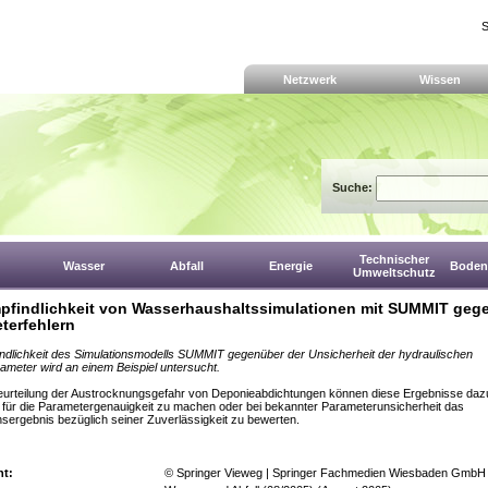
S
Netzwerk
Wissen
Suche:
Technischer
Wasser
Abfall
Energie
Boden,
Umweltschutz
pfindlichkeit von Wasserhaushaltssimulationen mit SUMMIT geg
terfehlern
ndlichkeit des Simulationsmodells SUMMIT gegenüber der Unsicherheit der hydraulischen
meter wird an einem Beispiel untersucht.
eurteilung der Austrocknungsgefahr von Deponieabdichtungen können diese Ergebnisse daz
für die Parametergenauigkeit zu machen oder bei bekannter Parameterunsicherheit das
nsergebnis bezüglich seiner Zuverlässigkeit zu bewerten.
ht:
© Springer Vieweg | Springer Fachmedien Wiesbaden GmbH