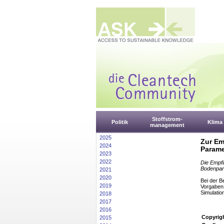
Stoffstrom-
Politik
Klima
management
2025
Zur Em
2024
Parame
2023
2022
Die Empfi
Bodenpara
2021
2020
Bei der B
2019
Vorgaben 
Simulatio
2018
2017
2016
Copyrig
2015