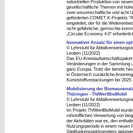
industriellen Produktion von neuen
gesellschaftliche Themen mit hoh
zwei wissenschaftliche und acht
geförderten COMET K-Projekts "
eingeleitet, der für die Weiterentw
nicht gefährliche, gemischte komm
„Circular Economy 4.0“ erforderlich
Innovativer Ansatz für einen o
© Lehrstuhl für Abfallverwertungst
Leoben (11/2022)
Das EU-Kreislaufwirtschaftspake
Veränderungen in der Sammlung u
ganz Europa. Trotz der bereits he
in Österreich zusätzliche Anstren
Kunststoffverpackungen bis 2025 z
Mobilisierung der Biomassenut
Thüringen - ThIWertBioMobil
© Lehrstuhl für Abfallverwertungst
Leoben (11/2022)
Im Projekt ThIWertBioMobil wurde 
rohstofflichen Verwertung von biog
der Aktivitäten war es, den enthalt
Nutzungsperiode in einem neuen Pr
Gleitfunkenspektrometers gelungen