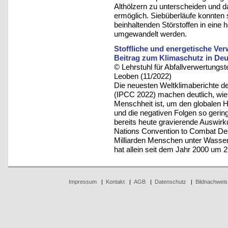
Althölzern zu unterscheiden und da
ermöglich. Siebüberläufe konnten s
beinhaltenden Störstoffen in eine 
umgewandelt werden.
Stoffliche und energetische Ver
Beitrag zum Klimaschutz in De
© Lehrstuhl für Abfallverwertungst
Leoben (11/2022)
Die neuesten Weltklimaberichte d
(IPCC 2022) machen deutlich, wie
Menschheit ist, um den globalen 
und die negativen Folgen so gerin
bereits heute gravierende Auswi
Nations Convention to Combat Des
Milliarden Menschen unter Wasser
hat allein seit dem Jahr 2000 
Impressum
|
Kontakt
|
AGB
|
Datenschutz
|
Bildnachweis