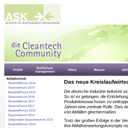
Stoffstrom-
Politik
Klima
Wasser
Abfa
management
Abfalltechnik
Das neue Kreislaufwirtsc
BioabfallForum 2019
Deponieforum 2019
Die deutsche Industrie bekennt sic
BioabfallForum 2018
So ist es gelungen, die Entstehung
Deponieforum 2018
Produktionswachstum zu entkoppel
Bioabfallforum 2017
Deponieforum 2017
Jahren eine zentrale Rolle. Dies be
BioabfallForum 2016
von Abfällen gleichermaßen.
Deponieforum 2016
Trotz der großen Erfolge in der Ver
Zeitgemäße Deponietechnik 2015
BioabfallForum 2014
ihre Abfallverwertungskonzepte no