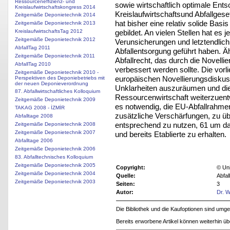
Ressourceneffizienz- und
sowie wirtschaftlich optimale En
Kreislaufwirtschaftskongress 2014
Kreislaufwirtschaftsund Abfallges
Zeitgemäße Deponietechnik 2014
hat bisher eine relativ solide Bas
Zeitgemäße Deponietechnik 2013
gebildet. An vielen Stellen hat es
KreislaufwirtschaftsTag 2012
Zeitgemäße Deponietechnik 2012
Verunsicherungen und letztendlich
AbfallTag 2011
Abfallentsorgung geführt haben. Ä
Zeitgemäße Deponietechnik 2011
Abfallrecht, das durch die Novelli
AbfallTag 2010
verbessert werden sollte. Die vor
Zeitgemäße Deponietechnik 2010 -
europäischen Novellierungsdiskus
Perspektiven des Deponiebetriebs mit
der neuen Deponieverordnung
Unklarheiten auszuräumen und die 
87. Abfallwirtschaftliches Kolloquium
Ressourcenwirtschaft weiterzuentwi
Zeitgemäße Deponietechnik 2009
es notwendig, die EU-Abfallrahmenr
TAKAG 2008 - İZMİR
zusätzliche Verschärfungen, zu üb
Abfalltage 2008
entsprechend zu nutzen, 61 um da
Zeitgemäße Deponietechnik 2008
Zeitgemäße Deponietechnik 2007
und bereits Etablierte zu erhalten.
Abfalltage 2006
Zeitgemäße Deponietechnik 2006
83. Abfalltechnisches Kolloquium
Zeitgemäße Deponietechnik 2005
Copyright:
© Uni
Zeitgemäße Deponietechnik 2004
Quelle:
Abfa
Zeitgemäße Deponietechnik 2003
Seiten:
3
Autor:
Dr. W
Die Bibliothek und die Kaufoptionen sind um
Bereits erworbene Artikel können weiterhin ü