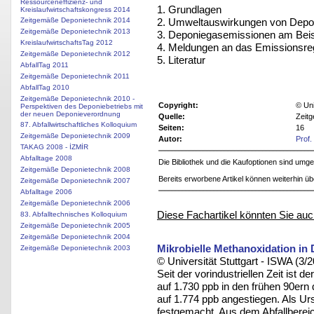
Ressourceneffizienz- und
1. Grundlagen
Kreislaufwirtschaftskongress 2014
2. Umweltauswirkungen von Depo
Zeitgemäße Deponietechnik 2014
Zeitgemäße Deponietechnik 2013
3. Deponiegasemissionen am Beis
KreislaufwirtschaftsTag 2012
4. Meldungen an das Emissionsreg
Zeitgemäße Deponietechnik 2012
5. Literatur
AbfallTag 2011
Zeitgemäße Deponietechnik 2011
AbfallTag 2010
Zeitgemäße Deponietechnik 2010 -
Copyright:
© Uni
Perspektiven des Deponiebetriebs mit
der neuen Deponieverordnung
Quelle:
Zeit
87. Abfallwirtschaftliches Kolloquium
Seiten:
16
Zeitgemäße Deponietechnik 2009
Autor:
Prof.
TAKAG 2008 - İZMİR
Abfalltage 2008
Die Bibliothek und die Kaufoptionen sind um
Zeitgemäße Deponietechnik 2008
Bereits erworbene Artikel können weiterhin ü
Zeitgemäße Deponietechnik 2007
Abfalltage 2006
Zeitgemäße Deponietechnik 2006
Diese Fachartikel könnten Sie auc
83. Abfalltechnisches Kolloquium
Zeitgemäße Deponietechnik 2005
Zeitgemäße Deponietechnik 2004
Mikrobielle Methanoxidation in
Zeitgemäße Deponietechnik 2003
© Universität Stuttgart - ISWA (3/
Seit der vorindustriellen Zeit ist
auf 1.730 ppb in den frühen 90ern
auf 1.774 ppb angestiegen. Als Ur
festgemacht. Aus dem Abfallberei