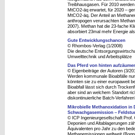
Treibhausgasen. Für 2010 werden 
MtCO2-äq erwartet, für 2020 – ge
MtCO2-äq. Der Anteil an Methan
anthropogen verursachten Methan
2007). Methan hat die 23-fache K
absorbiert 23mal mehr Energie al
Gute Entwicklungschancen
© Rhombos-Verlag (1/2008)
Die deutsche Entsorgungswirtschaft
Umwelttechnik und Arbeitsplätze
Das Pferd von hinten aufzäume
© Eigenbeiträge der Autoren (3/20
Werden kommunale Bioabfälle nur d
könnten sie zu einer europaweit 
Bioabfall lässt sich durch Trocken
aber sind an welchem Standort richt
diskontinuierliche Batch-Verfahren
Mikrobielle Methanoxidation in
Schwachgasemission – Feldstud
© ICP Ingenieurgesellschaft Prof
Deponien und Altablagerungen zä
Äquivalenten pro Jahr zu den bed
Methanemissionen weltweit (Bogn