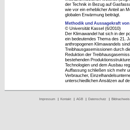
der Technik in Bezug auf Gasfass
wie vor ein erheblicher Anteil an 
globalen Erwärmung beiträgt.
Methodik und Aussagekraft von
© Universität Kassel (6/2010)
Der Klimawandel hat sich in der po
ein bedeutendes Thema des 21. Ja
anthropogenen Klimawandels sind
Treibhausgasemissionen durch die f
Reduktion der Treibhausgasemissi
bestehenden Produktionsstrukturen
Technologien und dem Ausbau regen
Auffassung schließen sich mehr u
Verbraucher, Einzelhandelsuntern
unterschiedlichen Ansätzen auf d
Impressum
|
Kontakt
|
AGB
|
Datenschutz
|
Bildnachweis