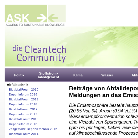
Stoffstrom-
Politik
Klima
Wasser
Abfa
management
Abfalltechnik
Beiträge von Abfalldepo
BioabfallForum 2019
Meldungen an das Emiss
Deponieforum 2019
BioabfallForum 2018
Deponieforum 2018
Die Erdatmosphäre besteht hauptsä
Bioabfallforum 2017
(20,95 Vol.-%), Argon (0,94 Vol.%)
Deponieforum 2017
Wasserdampfkonzentration schwank
BioabfallForum 2016
eine Vielzahl von Spurengasen. Tro
Deponieforum 2016
ppm bis ppt liegen, haben viele d
Zeitgemäße Deponietechnik 2015
auf klimabeeinflussende Prozesse
BioabfallForum 2014