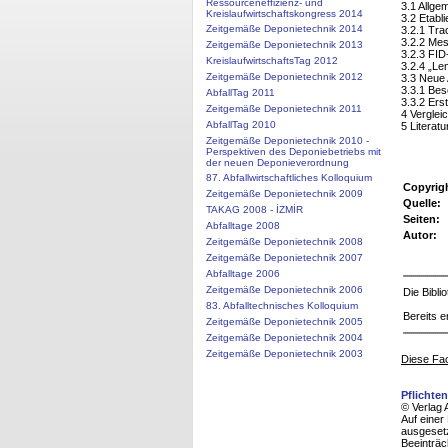
Ressourceneffizienz- und
3.1 Allg
Kreislaufwirtschaftskongress 2014
3.2 Etabl
Zeitgemäße Deponietechnik 2014
3.2.1 Tr
3.2.2 Me
Zeitgemäße Deponietechnik 2013
3.2.3 FI
KreislaufwirtschaftsTag 2012
3.2.4 „L
Zeitgemäße Deponietechnik 2012
3.3 Neue
3.3.1 Bes
AbfallTag 2011
3.3.2 Ers
Zeitgemäße Deponietechnik 2011
4 Vergle
AbfallTag 2010
5 Literatu
Zeitgemäße Deponietechnik 2010 -
Perspektiven des Deponiebetriebs mit
der neuen Deponieverordnung
87. Abfallwirtschaftliches Kolloquium
Copyrig
Zeitgemäße Deponietechnik 2009
Quelle:
TAKAG 2008 - İZMİR
Seiten:
Abfalltage 2008
Autor:
Zeitgemäße Deponietechnik 2008
Zeitgemäße Deponietechnik 2007
Abfalltage 2006
Zeitgemäße Deponietechnik 2006
Die Bibl
83. Abfalltechnisches Kolloquium
Bereits e
Zeitgemäße Deponietechnik 2005
Zeitgemäße Deponietechnik 2004
Zeitgemäße Deponietechnik 2003
Diese Fac
Pflichte
© Verlag A
Auf einer
ausgesetz
Beeinträc