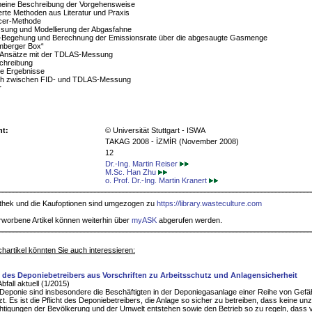
emeine Beschreibung der Vorgehensweise
ierte Methoden aus Literatur und Praxis
acer-Methode
ssung und Modellierung der Abgasfahne
D-Begehung und Berechnung der Emissionsrate über die abgesaugte Gasmenge
emberger Box“
 Ansätze mit der TDLAS-Messung
chreibung
te Ergebnisse
ich zwischen FID- und TDLAS-Messung
r
ht:
© Universität Stuttgart - ISWA
TAKAG 2008 - İZMİR (November 2008)
12
Dr.-Ing. Martin Reiser
M.Sc. Han Zhu
o. Prof. Dr.-Ing. Martin Kranert
iothek und die Kaufoptionen sind umgezogen zu
https://library.wasteculture.com
rworbene Artikel können weiterhin über
myASK
abgerufen werden.
hartikel könnten Sie auch interessieren:
n des Deponiebetreibers aus Vorschriften zu Arbeitsschutz und Anlagensicherheit
bfall aktuell (1/2015)
 Deponie sind insbesondere die Beschäftigten in der Deponiegasanlage einer Reihe von Gef
t. Es ist die Pflicht des Deponiebetreibers, die Anlage so sicher zu betreiben, dass keine un
htigungen der Bevölkerung und der Umwelt entstehen sowie den Betrieb so zu regeln, dass 