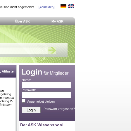
ie sind nicht angemeldet...
[Anmelden]
Über ASK
My ASK
 Altlasten
Name:
Passwort:
hen
tzgebung
 zu messen
achung 2-
Angemeldet bleiben
Emission
Passwort vergessen?
Der ASK Wissenspool