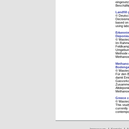
eingesetz
Beschäfti
Landfill 
© Deutsch
Decisions
based on 
using lab
Erkenntn
Deponie
© Wasteco
Im Rahme
Feldkampa
Umgebung
Methode d
Methanoxi
Methanox
Bodeng
© Wasteco
Für den B
damit Emi
Gasvorkom
Zusammen
Altdeponi
Methanoxi
Greece c
© Wasteco
This stud
currently
contempo