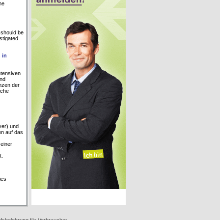
ne
 should be
stigated
 in
tensiven
und
nzen der
sche
ver) und
en auf das
einer
t.
ies