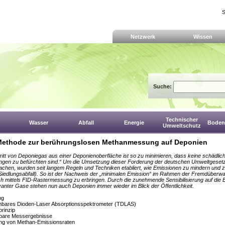
S
Netzwerk
Wissen
Suche:
Technischer
Wasser
Abfall
Energie
Boden,
Umweltschutz
ethode zur berührungslosen Methanmessung auf Deponien
ritt von Deponiegas aus einer Deponienoberfläche ist so zu minimieren, dass keine schädlic
ngen zu befürchten sind.“ Um die Umsetzung dieser Forderung der deutschen Umweltgese
chen, wurden seit langem Regeln und Techniken etabliert, wie Emissionen zu mindern und
Siedlungsabfall). So ist der Nachweis der „minimalen Emission“ im Rahmen der Fremdüberw
ich mittels FID-Rastermessung zu erbringen. Durch die zunehmende Sensibilisierung auf die 
vanter Gase stehen nun auch Deponien immer wieder im Blick der Öffentlichkeit.
ng
mbares Dioden-Laser Absorptionsspektrometer (TDLAS)
rinzip
lbare Messergebnisse
ung von Methan-Emissionsraten