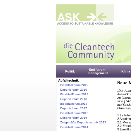
Stoffstrom-
Politik
Klima
management
Abfalltechnik
Neue M
BioabfallForum 2019
Deponieforum 2019
„Der Aust
Auswirku
BioabfallForum 2018
zu überwa
Deponieforum 2018
sind (TA-
Bioabfallforum 2017
mal jährl
klimarele
Deponieforum 2017
BioabfallForum 2016
1 Einleitu
Deponieforum 2016
2 Abstim
2.1 Messp
Zeitgemäße Deponietechnik 2015
2.2 Erzie
BioabfallForum 2014
3 Ermittl