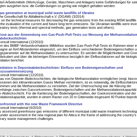
ten Arbeitsmitteln (Werkzeuge, Geräte, Maschinen und Anlagen) keine Gefährdungen für sei
gten ausgehen bzw. die Gefährdungen so gering wie möglich gehalten werden.
gas generation at municipal solid waste landfills of Ukraine
e Gesellschaft für Abfallwirtschaft e.V. (DGAW) (3/2014)
 on the technical measures for decreasing the gas emissions from the existing MSW landfills
the evaluation of the current and future long-term emissions. Six Ukrainian landfills were inve
oratory tests (thermal and spectral methods, gas generation tests and others).
isse aus der Anwendung von Gas-Push-Pull-Tests zur Messung der Methanoxidation
abdeckschichten
nsult International (12/2010)
n des BMBF-Verbundvorhabens MiMethox wurden Gas-Push-Pull-Tests im Rahmen einer in
gne an fünf Altstandorten eingesetzt, um den Einfluss verschiedener Bodeneigenschaften 
sparameter auf die Methanoxidation zu untersuchen. Es werden die Möglichkeiten und Gre
iskutiert und über die bisherigen Erkenntnisse bezüglich der Einflussfaktoren auf die biologi
dation berichtet.
idation in Deponieabdeckschichten: Einfluss von Bodeneigenschaften und
aszusammensetzung
nsult International (12/2010)
au von Deponie-Abdeckschichten, die biologische Methanoxidation ermöglichen (engl. bioco
ssionen des klimarelevanten Gases Methan vermindern, ist es notwendig, die Einflussfaktor
men und die Methanoxidation zu verstehen. Ziel der Untersuchung war die Klärung der
hänge zwischen Gasvorkommen, Bodeneigenschaften und der Methanoxidationskapazität 
e-Abdeckschicht. Für die Kartierung der Bodeneigenschaften, der Gaskonzentration und der
dationskapazität, wurden in einem Raster von 20 m Gitterweite insgesamt 40 Punkte beprob
onfronted with the new Waste Framework Directive
nsult International (6/2010)
y assessed greenhouse gas emissions of different municipal solid waste treatment technolog
 under assessment in the new regional plan for Attica in the frame of addressing the country’s
rary waste management challenges.