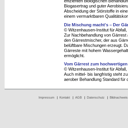
effizienten biologischen Behandl
Biogasertrag und guter Aerobisier
Abscheidung der Störstoffe in ein
einem vermarktbaren Qualitätsko
Die Mischung macht‘s – Der Gär
© Witzenhausen-Institut für Abfa
Zur Nachbehandlung von Gärrest a
den Gärrestmischer, der aus Gärr
belüftbare Mischungen erzeugt. D
Gärreste mit hohem Wassergehalt 
ermöglicht.
Vom Gärrest zum hochwertigen 
© Witzenhausen-Institut für Abfa
Auch mittel- bis langfristig steht
aerober Behandlung Standard für d
Impressum
|
Kontakt
|
AGB
|
Datenschutz
|
Bildnachweis