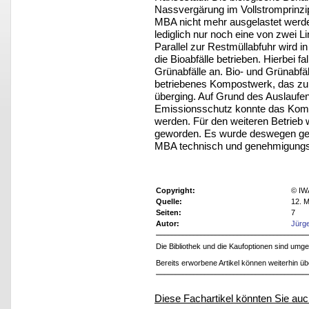
Nassvergärung im Vollstromprinzip
MBA nicht mehr ausgelastet werde
lediglich nur noch eine von zwei Li
Parallel zur Restmüllabfuhr wird 
die Bioabfälle betrieben. Hierbei 
Grünabfälle an. Bio- und Grünabfäll
betriebenes Kompostwerk, das zu
überging. Auf Grund des Auslauf
Emissionsschutz konnte das Kompo
werden. Für den weiteren Betrieb w
geworden. Es wurde deswegen geprü
MBA technisch und genehmigungsre
Copyright:
© IW
Quelle:
12. M
Seiten:
7
Autor:
Jürg
Die Bibliothek und die Kaufoptionen sind um
Bereits erworbene Artikel können weiterhin ü
Diese Fachartikel könnten Sie auc