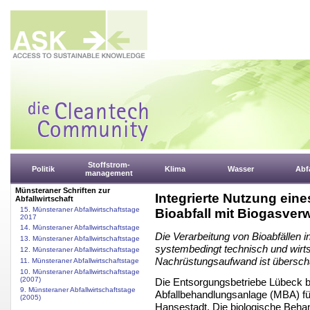
Stoffstrom-
Politik
Klima
Wasser
Abfa
management
Münsteraner Schriften zur
Integrierte Nutzung ein
Abfallwirtschaft
15. Münsteraner Abfallwirtschaftstage
Bioabfall mit Biogasver
2017
14. Münsteraner Abfallwirtschaftstage
Die Verarbeitung von Bioabfällen i
13. Münsteraner Abfallwirtschaftstage
systembedingt technisch und wirts
12. Münsteraner Abfallwirtschaftstage
Nachrüstungsaufwand ist überschau
11. Münsteraner Abfallwirtschaftstage
10. Münsteraner Abfallwirtschaftstage
(2007)
Die Entsorgungsbetriebe Lübeck b
9. Münsteraner Abfallwirtschaftstage
Abfallbehandlungsanlage (MBA) für
(2005)
Hansestadt. Die biologische Beha